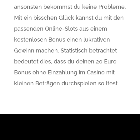
ansonsten bekommst du keine Probleme.
Mit ein bisschen Glück kannst du mit den
passenden Online-Slots aus einem
kostenlosen Bonus einen lukrativen
Gewinn machen. Statistisch betrachtet
bedeutet dies, dass du deinen 20 Euro
Bonus ohne Einzahlung im Casino mit
kleinen Beträgen durchspielen solltest.