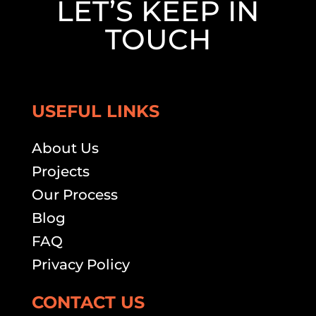
LET’S KEEP IN
TOUCH
USEFUL LINKS
About Us
Projects
Our Process
Blog
FAQ
Privacy Policy
CONTACT US