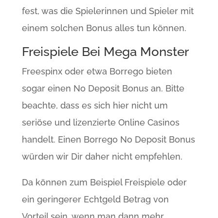
fest, was die Spielerinnen und Spieler mit
einem solchen Bonus alles tun können.
Freispiele Bei Mega Monster
Freespinx oder etwa Borrego bieten
sogar einen No Deposit Bonus an. Bitte
beachte, dass es sich hier nicht um
seriöse und lizenzierte Online Casinos
handelt. Einen Borrego No Deposit Bonus
würden wir Dir daher nicht empfehlen.
Da können zum Beispiel Freispiele oder
ein geringerer Echtgeld Betrag von
Vorteil sein, wenn man dann mehr