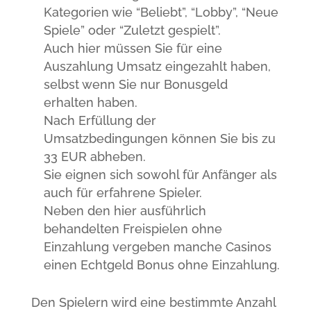
Kategorien wie “Beliebt”, “Lobby”, “Neue
Spiele” oder “Zuletzt gespielt”.
Auch hier müssen Sie für eine
Auszahlung Umsatz eingezahlt haben,
selbst wenn Sie nur Bonusgeld
erhalten haben.
Nach Erfüllung der
Umsatzbedingungen können Sie bis zu
33 EUR abheben.
Sie eignen sich sowohl für Anfänger als
auch für erfahrene Spieler.
Neben den hier ausführlich
behandelten Freispielen ohne
Einzahlung vergeben manche Casinos
einen Echtgeld Bonus ohne Einzahlung.
Den Spielern wird eine bestimmte Anzahl