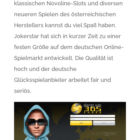
klassischen Novoline-Slots und diversen
neueren Spielen des österreichischen
Herstellers kannst du viel Spaß haben.
Jokerstar hat sich in kurzer Zeit zu einer
festen Größe auf dem deutschen Online-
Spielmarkt entwickelt. Die Qualität ist
hoch und der deutsche
Glücksspielanbieter arbeitet fair und
seriös.