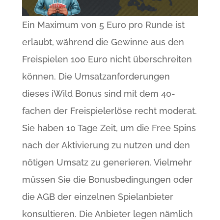
Ein Maximum von 5 Euro pro Runde ist
erlaubt, während die Gewinne aus den
Freispielen 100 Euro nicht überschreiten
können. Die Umsatzanforderungen
dieses iWild Bonus sind mit dem 40-
fachen der Freispielerlöse recht moderat.
Sie haben 10 Tage Zeit, um die Free Spins
nach der Aktivierung zu nutzen und den
nötigen Umsatz zu generieren. Vielmehr
müssen Sie die Bonusbedingungen oder
die AGB der einzelnen Spielanbieter
konsultieren. Die Anbieter legen nämlich