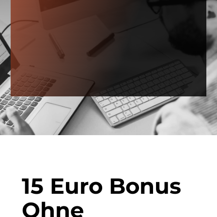
15 Euro Bonus
Ohne