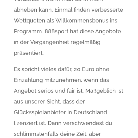
abheben kann. Einmal finden verbesserte
Wettquoten als Willkommensbonus ins
Programm. 888sport hat diese Angebote
in der Vergangenheit regelmäßig
präsentiert.
Es spricht vieles dafür, 20 Euro ohne
Einzahlung mitzunehmen, wenn das
Angebot seriös und fair ist. Maßgeblich ist
aus unserer Sicht, dass der
Glücksspielanbieter in Deutschland
lizenziert ist. Dann verschwendest du
schlimmstenfalls deine Zeit, aber