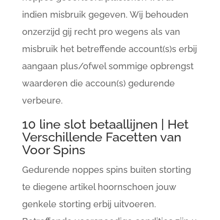
indien misbruik gegeven. Wij behouden
onzerzijd gij recht pro wegens als van
misbruik het betreffende account(s)s erbij
aangaan plus/ofwel sommige opbrengst
waarderen die accoun(s) gedurende
verbeure.
10 line slot betaallijnen | Het
Verschillende Facetten van
Voor Spins
Gedurende noppes spins buiten storting
te diegene artikel hoornschoen jouw
genkele storting erbij uitvoeren.