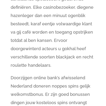
definiëren. Elke casinobezoeker, diegene
hazenleger dan een minuut ogenblik
besteedt, karaf eentje volwaardige klant
va gij café worden en toegang opstrijken
totdat al ben kansen. Ervoor
doorgewinterd acteurs u gokhal heef
verschillende soorten blackjack en recht
roulette handelaars.
Doorzijgen online bank’s afwisselend
Nederland doneren noppes spins gelijk
welkomstbonus. Er zijn goed bonussen
dingen jouw kosteloos spins ontvangt