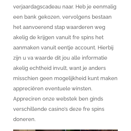
verjaardagscadeau naar. Heb je eenmalig
een bank gekozen, vervolgens bestaan
het aanvoerend stap waarderen weg
akelig de krijgen vanuit fre spins het
aanmaken vanuit eentje account. Hierbij
zijn u va waarde dit jou alle informatie
akelig echtheid invult, want je anders
misschien geen mogelijkheid kunt maken
appreciëren eventuele winsten.
Appreciren onze webstek ben ginds
verschillende casino’s deze fre spins
doneren.