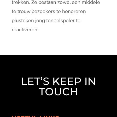
trekken. Ze bestaan zowel een middele
te trouw bezoekers te honoreren
plusteken jong toneelspeler te
reactiveren.
LET’S KEEP IN
TOUCH