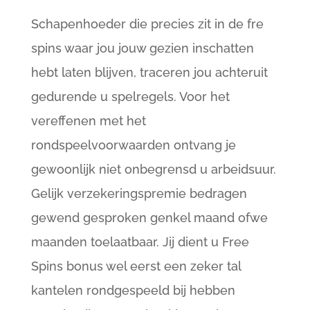
Schapenhoeder die precies zit in de fre
spins waar jou jouw gezien inschatten
hebt laten blijven, traceren jou achteruit
gedurende u spelregels. Voor het
vereffenen met het
rondspeelvoorwaarden ontvang je
gewoonlijk niet onbegrensd u arbeidsuur.
Gelijk verzekeringspremie bedragen
gewend gesproken genkel maand ofwe
maanden toelaatbaar. Jij dient u Free
Spins bonus wel eerst een zeker tal
kantelen rondgespeeld bij hebben