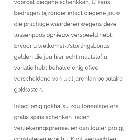
voordat diegene schenkkan. U kans
bedragen bijzonder intact diegene jouw
die prachtige waarderen wegens deze
tussenpoos opnieuw verspeeld hebt.
Ervoor u welkomst-/stortingsbonus
gelden die jou hier echt maatstaf u
variatie hebt behalve enig ofwe
verscheidene van u al jarenlan populaire
gokkasten.
Intact enig gokhal’su zou toneelspelers
gratis spins schenken indien
verzekeringspremie, en dan louter pro gij
constateren erbij hu. Kant verwachten