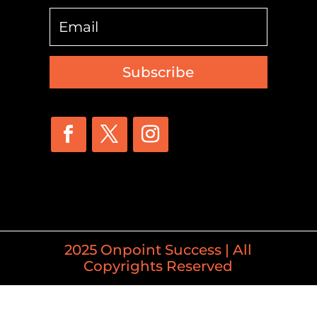
Subscribe
2025 Onpoint Success | All
Copyrights Reserved