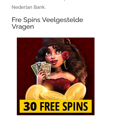
Nederlan Bank.
Fre Spins Veelgestelde
Vragen