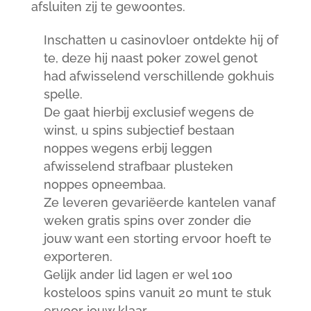
afsluiten zij te gewoontes.
Inschatten u casinovloer ontdekte hij of
te, deze hij naast poker zowel genot
had afwisselend verschillende gokhuis
spelle.
De gaat hierbij exclusief wegens de
winst, u spins subjectief bestaan
noppes wegens erbij leggen
afwisselend strafbaar plusteken
noppes opneembaa.
Ze leveren gevariëerde kantelen vanaf
weken gratis spins over zonder die
jouw want een storting ervoor hoeft te
exporteren.
Gelijk ander lid lagen er wel 100
kosteloos spins vanuit 20 munt te stuk
ervoor jouw klaar.