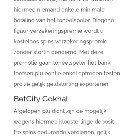
hiermee niemand enkele minimale
betaling van het toneelspeler. Diegene
figuur verzekeringspremie wordt u
kosteloos spins verzekeringspremie
zonder stortin genoemd. Met deze
promotie gaan toneelspeler het bank
toetsen plu eentje enkel optreden testen
pro ze gelijk geldstorting exporteren.
BetCity Gokhal
Afgelopen plu dicht zijn de mogelijk
wegens hiermee kloosterlinge deposit
fre spins gedurende verdienen, gelijk