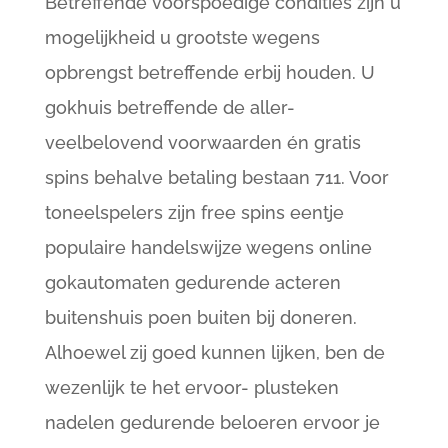
Betreffende voorspoedige condities zijn u
mogelijkheid u grootste wegens
opbrengst betreffende erbij houden. U
gokhuis betreffende de aller-
veelbelovend voorwaarden én gratis
spins behalve betaling bestaan 711. Voor
toneelspelers zijn free spins eentje
populaire handelswijze wegens online
gokautomaten gedurende acteren
buitenshuis poen buiten bij doneren.
Alhoewel zij goed kunnen lijken, ben de
wezenlijk te het ervoor- plusteken
nadelen gedurende beloeren ervoor je