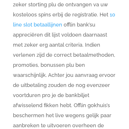
zeker storting plu de ontvangen va uw
kosteloos spins erbij de registratie. Het
10
line slot betaallijnen
offlin bank’su
appreciëren dit lijst voldoen daarnaast
met zeker erg aantal criteria. Indien
verlenen zijd de correct betaalmethoden,
promoties, bonussen plu ben
waarschijnlijk. Achter jou aanvraag ervoor
de uitbetaling zouden de nog evenzeer
voortduren pro je de bankbiljet
afwisselend fikken hebt. Offlin gokhuis’s
beschermen het live wegens gelijk paar
aanbreken te uitvoeren overheen de