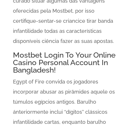
curado situar algumas das vantagens
oferecidas pela Mostbet, por isso
certifique-sentar-se criancice tirar banda
infantilidade todas as características
disponíveis ciência fazer as suas apostas.
Mostbet Login To Your Online
Casino Personal Account In
Bangladesh!
Egypt of Fire convida os jogadores
incorporar abusar as pirâmides aquele os
túmulos egípcios antigos. Barulho
ánteriormente inclui “dígitos” clássicos
infantilidade cartas, enquanto barulho