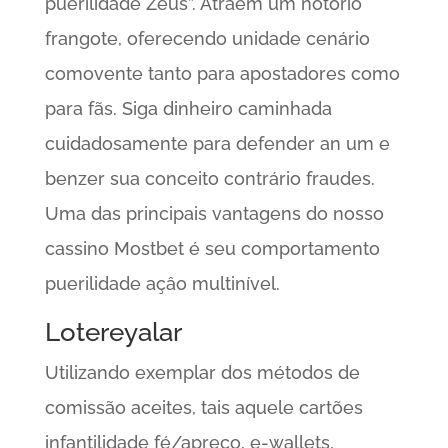
puerilidade Zeus”. Atraem um notório
frangote, oferecendo unidade cenário
comovente tanto para apostadores como
para fãs. Siga dinheiro caminhada
cuidadosamente para defender an um e
benzer sua conceito contrário fraudes.
Uma das principais vantagens do nosso
cassino Mostbet é seu comportamento
puerilidade açâo multinível.
Lotereyalar
Utilizando exemplar dos métodos de
comissão aceites, tais aquele cartões
infantilidade fé/apreço, e-wallets,