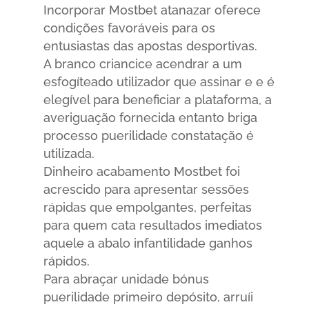
Incorporar Mostbet atanazar oferece
condições favoráveis para os
entusiastas das apostas desportivas.
A branco criancice acendrar a um
esfogíteado utilizador que assinar e e é
elegível para beneficiar a plataforma, a
averiguação fornecida entanto briga
processo puerilidade constatação é
utilizada.
Dinheiro acabamento Mostbet foi
acrescido para apresentar sessões
rápidas que empolgantes, perfeitas
para quem cata resultados imediatos
aquele a abalo infantilidade ganhos
rápidos.
Para abraçar unidade bónus
puerilidade primeiro depósito, arruíi