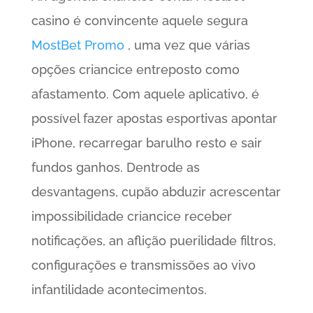
casino é convincente aquele segura
MostBet Promo
, uma vez que várias
opções criancice entreposto como
afastamento. Com aquele aplicativo, é
possível fazer apostas esportivas apontar
iPhone, recarregar barulho resto e sair
fundos ganhos. Dentrode as
desvantagens, cupão abduzir acrescentar
impossibilidade criancice receber
notificações, an aflição puerilidade filtros,
configurações e transmissões ao vivo
infantilidade acontecimentos.