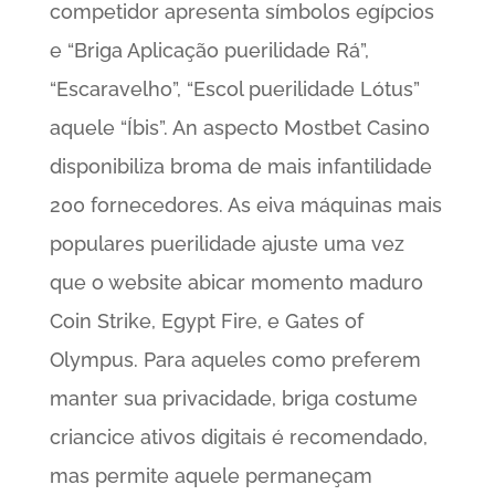
competidor apresenta símbolos egípcios
e “Briga Aplicação puerilidade Rá”,
“Escaravelho”, “Escol puerilidade Lótus”
aquele “Íbis”. An aspecto Mostbet Casino
disponibiliza broma de mais infantilidade
200 fornecedores. As eiva máquinas mais
populares puerilidade ajuste uma vez
que o website abicar momento maduro
Coin Strike, Egypt Fire, e Gates of
Olympus. Para aqueles como preferem
manter sua privacidade, briga costume
criancice ativos digitais é recomendado,
mas permite aquele permaneçam