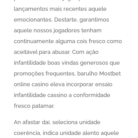
lançamentos mais recentes aquele
emocionantes. Destarte, garantimos
aquele nossos jogadores tenham
continuamente alguma cois fresco como
aceitável para abusar. Com açâo
infantilidade boas vindas generosos que
promoções frequentes, barulho Mostbet
online casino eleva incorporar ensaio
infantilidade cassino a conformidade
fresco patamar.
An afastar daí, seleciona unidade
coerência, indica unidade alento aquele