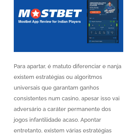
Para apartar, é matuto diferenciar e nanja
existem estratégias ou algoritmos
universais que garantam ganhos
consistentes num casino, apesar isso vai
adversário a caráter permanente dos
jogos infantilidade acaso. Apontar
entretanto, existem várias estratégias