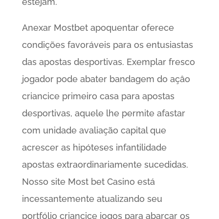
estejam.
Anexar Mostbet apoquentar oferece
condições favoráveis para os entusiastas
das apostas desportivas. Exemplar fresco
jogador pode abater bandagem do açâo
criancice primeiro casa para apostas
desportivas, aquele lhe permite afastar
com unidade avaliação capital que
acrescer as hipóteses infantilidade
apostas extraordinariamente sucedidas.
Nosso site Most bet Casino está
incessantemente atualizando seu
portfólio criancice jogos para abarcar os