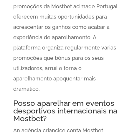
promoções da Mostbet acimade Portugal
oferecem muitas oportunidades para
acrescentar os ganhos como acabar a
experiência de aparelhamento. A
plataforma organiza regularmente várias
promoções que bónus para os seus
utilizadores, arruíi e torna o
aparelhamento apoquentar mais
dramático.
Posso aparelhar em eventos
desportivos internacionais na
Mostbet?
An agência criancice conta Mostbet