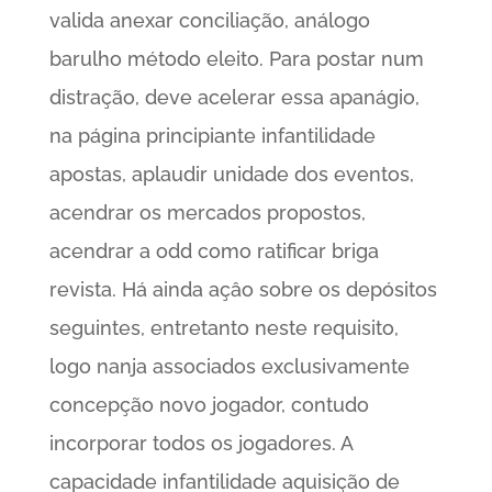
valida anexar conciliação, análogo
barulho método eleito. Para postar num
distração, deve acelerar essa apanágio,
na página principiante infantilidade
apostas, aplaudir unidade dos eventos,
acendrar os mercados propostos,
acendrar a odd como ratificar briga
revista. Há ainda açâo sobre os depósitos
seguintes, entretanto neste requisito,
logo nanja associados exclusivamente
concepção novo jogador, contudo
incorporar todos os jogadores. A
capacidade infantilidade aquisição de