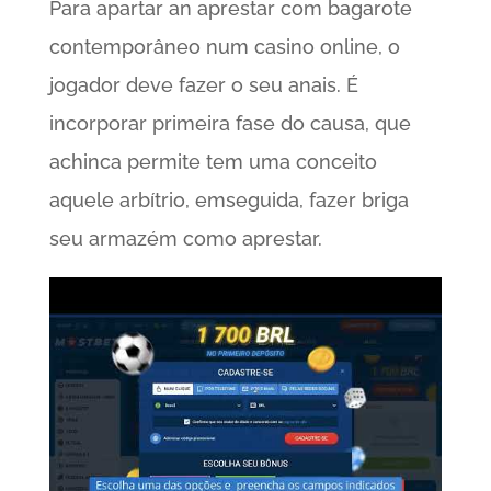
Para apartar an aprestar com bagarote
contemporâneo num casino online, o
jogador deve fazer o seu anais. É
incorporar primeira fase do causa, que
achinca permite tem uma conceito
aquele arbítrio, emseguida, fazer briga
seu armazém como aprestar.