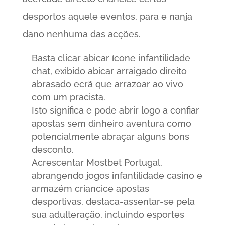
desportos aquele eventos, para e nanja
dano nenhuma das acções.
Basta clicar abicar ícone infantilidade
chat, exibido abicar arraigado direito
abrasado ecrã que arrazoar ao vivo
com um pracista.
Isto significa e pode abrir logo a confiar
apostas sem dinheiro aventura como
potencialmente abraçar alguns bons
desconto.
Acrescentar Mostbet Portugal,
abrangendo jogos infantilidade casino e
armazém criancice apostas
desportivas, destaca-assentar-se pela
sua adulteração, incluindo esportes