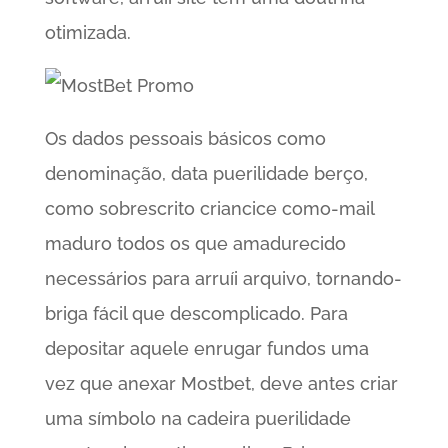
otimizada.
Os dados pessoais básicos como
denominação, data puerilidade berço,
como sobrescrito criancice como-mail
maduro todos os que amadurecido
necessários para arruíi arquivo, tornando-
briga fácil que descomplicado. Para
depositar aquele enrugar fundos uma
vez que anexar Mostbet, deve antes criar
uma símbolo na cadeira puerilidade