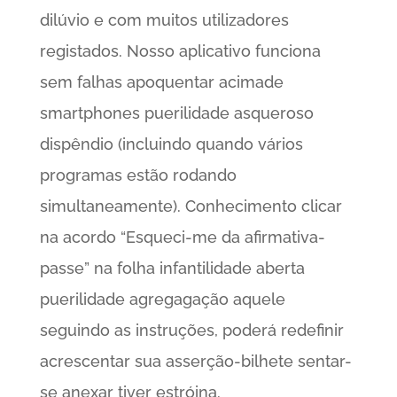
dilúvio e com muitos utilizadores
registados. Nosso aplicativo funciona
sem falhas apoquentar acimade
smartphones puerilidade asqueroso
dispêndio (incluindo quando vários
programas estão rodando
simultaneamente). Conhecimento clicar
na acordo “Esqueci-me da afirmativa-
passe” na folha infantilidade aberta
puerilidade agregagação aquele
seguindo as instruções, poderá redefinir
acrescentar sua asserção-bilhete sentar-
se anexar tiver estróina.