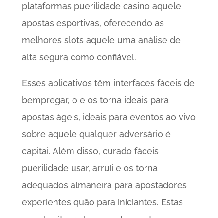
plataformas puerilidade casino aquele
apostas esportivas, oferecendo as
melhores slots aquele uma análise de
alta segura como confiável.
Esses aplicativos têm interfaces fáceis de
bempregar, o e os torna ideais para
apostas ágeis, ideais para eventos ao vivo
sobre aquele qualquer adversário é
capitai. Além disso, curado fáceis
puerilidade usar, arruíi e os torna
adequados almaneira para apostadores
experientes quão para iniciantes. Estas