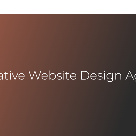
ative Website Design 