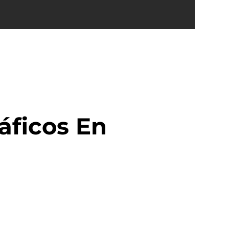
áficos En