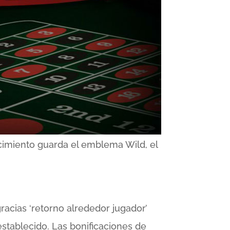
rcimiento guarda el emblema Wild, el
racias ‘retorno alrededor jugador’
stablecido. Las bonificaciones de