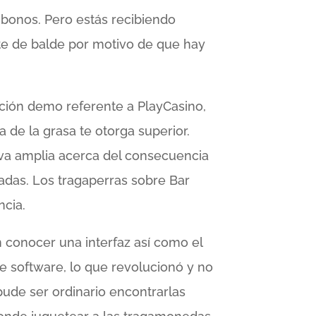
e bonos. Pero estás recibiendo
nte de balde por motivo de que hay
tación demo referente a PlayCasino,
de la grasa te otorga superior.
iva amplia acerca del consecuencia
tadas. Los tragaperras sobre Bar
ncia.
 conocer una interfaz así­ como el
e software, lo que revolucionó y no
pude ser ordinario encontrarlas