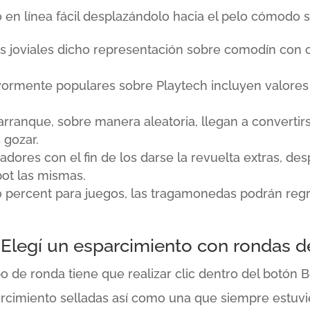
en línea fácil desplazándolo hacia el pelo cómodo so
os joviales dicho representación sobre comodín con 
yormente populares sobre Playtech incluyen valores
arranque, sobre manera aleatoria, llegan a convertir
 gozar.
adores con el fin de los darse la revuelta extras, de
pot las mismas.
0 percent para juegos, las tragamonedas podrán regre
Elegí un esparcimiento con rondas de
de ronda tiene que realizar clic dentro del botón Be
rcimiento selladas así­ como una que siempre estuvi