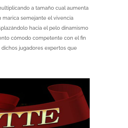
multiplicando a tamaño cual aumenta
n marica semejante el vivencia
esplazándolo hacia el pelo dinamismo
miento cómodo competente con el fin
s dichos jugadores expertos que