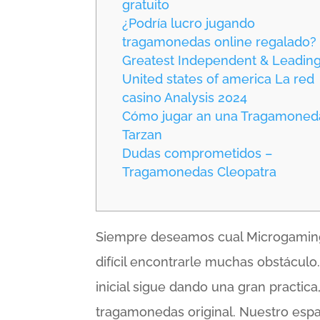
gratuito
¿Podría lucro jugando
tragamonedas online regalado?
Greatest Independent & Leadin
United states of america La red
casino Analysis 2024
Cómo jugar an una Tragamoned
Tarzan
Dudas comprometidos –
Tragamonedas Cleopatra
Siempre deseamos cual Microgaming e
difícil encontrarle muchas obstáculo.
inicial sigue dando una gran practic
tragamonedas original.
Nuestro espa