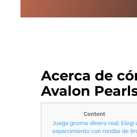
Acerca de có
Avalon Pearl
Content
Juega gnome dinero real: Elegí 
esparcimiento con rondas de tir