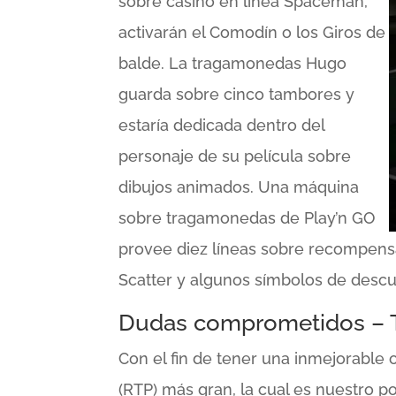
sobre casino en línea Spaceman,
activarán el Comodín o los Giros de
balde. La tragamonedas Hugo
guarda sobre cinco tambores y
estaría dedicada dentro del
personaje de su película sobre
dibujos animados. Una máquina
sobre tragamonedas de Play’n GO
provee diez líneas sobre recompensa,
Scatter y algunos símbolos de descu
Dudas comprometidos – 
Con el fin de tener una inmejorable 
(RTP) más gran, la cual es nuestro p