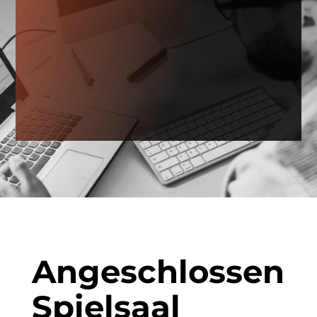
Angeschlossen
Spielsaal