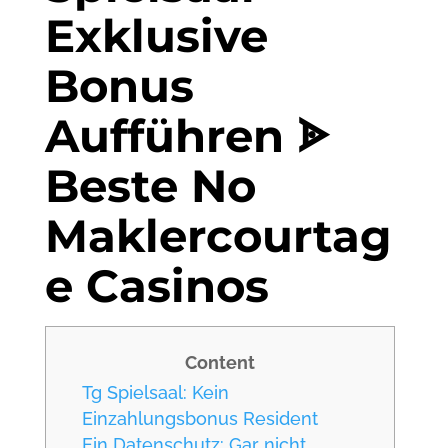
Exklusive
Bonus
Aufführen ᗎ
Beste No
Maklercourtag
e Casinos
Content
Tg Spielsaal: Kein
Einzahlungsbonus Resident
Ein Datenschutz: Gar nicht