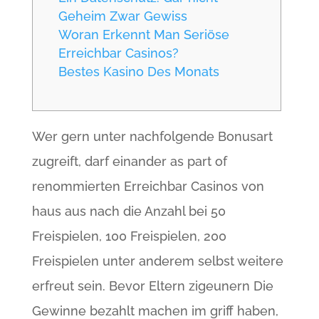
Geheim Zwar Gewiss
Woran Erkennt Man Seriöse
Erreichbar Casinos?
Bestes Kasino Des Monats
Wer gern unter nachfolgende Bonusart
zugreift, darf einander as part of
renommierten Erreichbar Casinos von
haus aus nach die Anzahl bei 50
Freispielen, 100 Freispielen, 200
Freispielen unter anderem selbst weitere
erfreut sein. Bevor Eltern zigeunern Die
Gewinne bezahlt machen im griff haben,