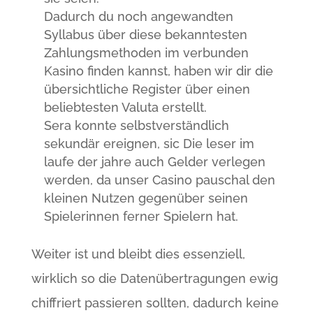
Dadurch du noch angewandten
Syllabus über diese bekanntesten
Zahlungsmethoden im verbunden
Kasino finden kannst, haben wir dir die
übersichtliche Register über einen
beliebtesten Valuta erstellt.
Sera konnte selbstverständlich
sekundär ereignen, sic Die leser im
laufe der jahre auch Gelder verlegen
werden, da unser Casino pauschal den
kleinen Nutzen gegenüber seinen
Spielerinnen ferner Spielern hat.
Weiter ist und bleibt dies essenziell,
wirklich so die Datenübertragungen ewig
chiffriert passieren sollten, dadurch keine