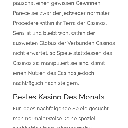
pauschal einen gewissen Gewinnen.
Parece sei zwar der jedweder normaler
Procedere within ihr Terra der Casinos.
Sera ist und bleibt wohl within der
ausweiten Globus der Verbunden Casinos
nicht erwartet, so Spiele stattdessen des
Casinos sic manipuliert sie sind, damit
einen Nutzen des Casinos jedoch
nachträglich nach steigern.
Bestes Kasino Des Monats
Für jedes nachfolgende Spiele gesucht
man normalerweise keine speziell