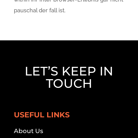
pauschal der fall ist.
LET’S KEEP IN
TOUCH
USEFUL LINKS
About Us