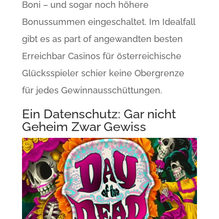
Boni – und sogar noch höhere
Bonussummen eingeschaltet. Im Idealfall
gibt es as part of angewandten besten
Erreichbar Casinos für österreichische
Glücksspieler schier keine Obergrenze
für jedes Gewinnausschüttungen.
Ein Datenschutz: Gar nicht
Geheim Zwar Gewiss