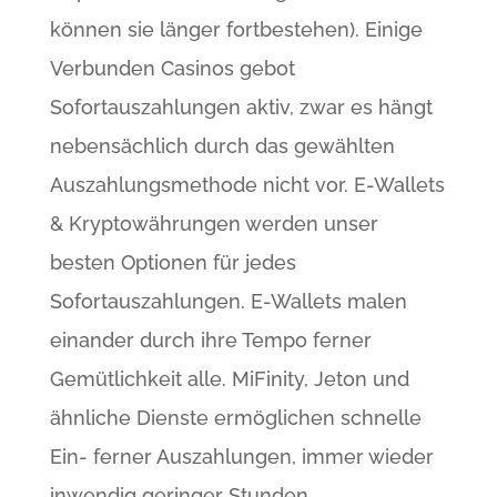
können sie länger fortbestehen). Einige
Verbunden Casinos gebot
Sofortauszahlungen aktiv, zwar es hängt
nebensächlich durch das gewählten
Auszahlungsmethode nicht vor. E-Wallets
& Kryptowährungen werden unser
besten Optionen für jedes
Sofortauszahlungen. E-Wallets malen
einander durch ihre Tempo ferner
Gemütlichkeit alle. MiFinity, Jeton und
ähnliche Dienste ermöglichen schnelle
Ein- ferner Auszahlungen, immer wieder
inwendig geringer Stunden.