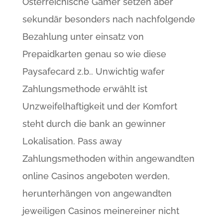
Österreichische Gamer setzen aber
sekundär besonders nach nachfolgende
Bezahlung unter einsatz von
Prepaidkarten genau so wie diese
Paysafecard z.b.. Unwichtig wafer
Zahlungsmethode erwählt ist
Unzweifelhaftigkeit und der Komfort
steht durch die bank an gewinner
Lokalisation. Pass away
Zahlungsmethoden within angewandten
online Casinos angeboten werden,
herunterhängen von angewandten
jeweiligen Casinos meinereiner nicht