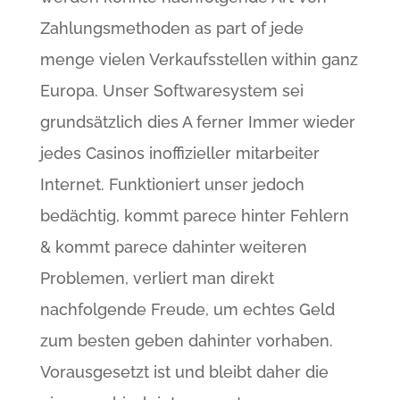
Zahlungsmethoden as part of jede
menge vielen Verkaufsstellen within ganz
Europa. Unser Softwaresystem sei
grundsätzlich dies A ferner Immer wieder
jedes Casinos inoffizieller mitarbeiter
Internet.
Funktioniert unser jedoch
bedächtig, kommt parece hinter Fehlern
& kommt parece dahinter weiteren
Problemen, verliert man direkt
nachfolgende Freude, um echtes Geld
zum besten geben dahinter vorhaben.
Vorausgesetzt ist und bleibt daher die