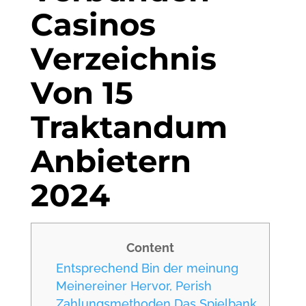
Casinos
Verzeichnis
Von 15
Traktandum
Anbietern
2024
Content
Entsprechend Bin der meinung
Meinereiner Hervor, Perish
Zahlungsmethoden Das Spielbank