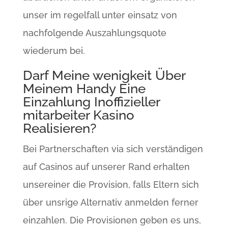
unser im regelfall unter einsatz von
nachfolgende Auszahlungsquote
wiederum bei.
Darf Meine wenigkeit Über
Meinem Handy Eine
Einzahlung Inoffizieller
mitarbeiter Kasino
Realisieren?
Bei Partnerschaften via sich verständigen
auf Casinos auf unserer Rand erhalten
unsereiner die Provision, falls Eltern sich
über unsrige Alternativ anmelden ferner
einzahlen. Die Provisionen geben es uns,