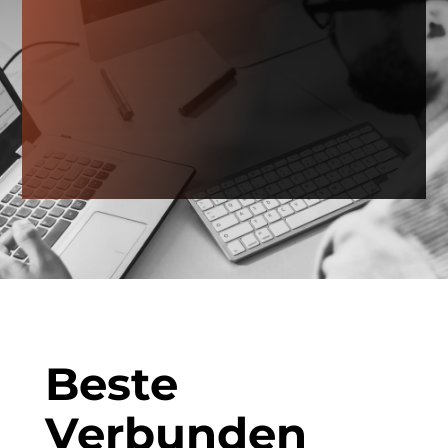
Beste
Verbunden