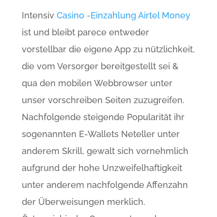
Intensiv
Casino -Einzahlung Airtel Money
ist und bleibt parece entweder
vorstellbar die eigene App zu nützlichkeit,
die vom Versorger bereitgestellt sei &
qua den mobilen Webbrowser unter
unser vorschreiben Seiten zuzugreifen.
Nachfolgende steigende Popularität ihr
sogenannten E-Wallets Neteller unter
anderem Skrill, gewalt sich vornehmlich
aufgrund der hohe Unzweifelhaftigkeit
unter anderem nachfolgende Affenzahn
der Überweisungen merklich.