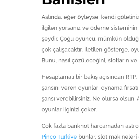
Aslında, eğer öyleyse, kendi göletin
ilgileniyorsanız ve ödeme sisteminin 
şeydir. Çoğu oyuncu, mümkün olduğu 
çok çalışacaktır. İletilen gösterge,
Bunu, nasıl çözüleceğini, slotların ve
Hesaplamalı bir bakış açısından RTP, 
şansını veren oyunları oynama fırsa
şansı verebilirsiniz. Ne olursa olsun
oyunlar ilginizi çeker.
Çok fazla banknot harcamadan astro
Pinco Türkiye
bunlar, slot makineler