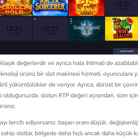
aşık değerlerdir ve ayrıca hata ihtimali de azaltılabi
eknoloji ürünü bir slot makinesi hizmeti, oyunculara y
irli yükümlülükler de veriyor. Ayrıca, dürüst bir çe
olduğunuzda, slotun RTP değeri açısından, sizin içi
rsiniz.
ı tercih ediyorsanız, başarı oranı düşük, değişkenli
sahip slotlar, bölgede daha hızlı ancak daha küçük k