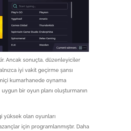
lir. Ancak sonuçta, düzenleyiciler
alnızca iyi vakit geçirme şansı
vrimiçi kumarhanede oynama
n uygun bir oyun planı oluşturmanın
ği yüksek olan oyunları
azançlar için programlanmıştır. Daha