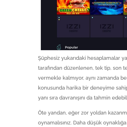
Şüphesiz yukarıdaki hesaplamalar yakl
tarafından düzenlenen, tek tip, son t
vermekle kalmıyor, aynı zamanda bel
konusunda harika bir deneyime sahip 
yanı sıra davranışını da tahmin edebili
Öte yandan, eğer zor yoldan kazanmay
oynamalısınız. Daha düşük oynaklığa 