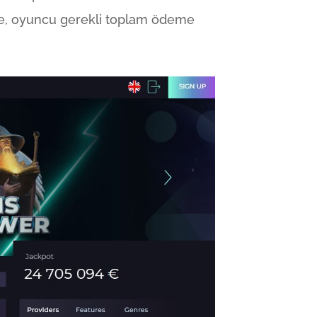
ehine, oyuncu gerekli toplam ödeme