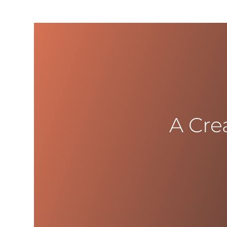
A Cre