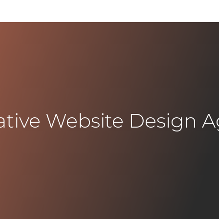
ative Website Design 