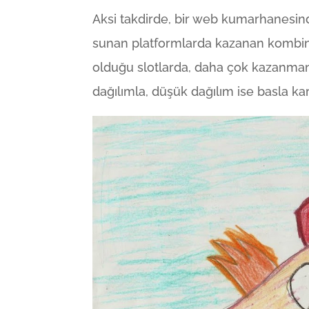
Aksi takdirde, bir web kumarhanesin
sunan platformlarda kazanan kombin
olduğu slotlarda, daha çok kazanmanı
dağılımla, düşük dağılım ise basla kara