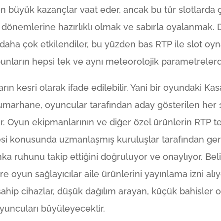
en büyük kazançlar vaat eder, ancak bu tür slotlard
ş dönemlerine hazırlıklı olmak ve sabırla oyalanmak.
daha çok etkilendiler, bu yüzden bas RTP ile slot oyna
 bunların hepsi tek ve aynı meteorolojik parametrelerdi
rın kesri olarak ifade edilebilir. Yani bir oyundaki K
marhane, oyuncular tarafından aday gösterilen her 10
. Oyun ekipmanlarının ve diğer özel ürünlerin RTP te
esi konusunda uzmanlaşmış kuruluşlar tarafından gerçe
a ruhunu takip ettiğini doğruluyor ve onaylıyor. Be
re oyun sağlayıcılar aile ürünlerini yayınlama izni a
sahip cihazlar, düşük dağılım arayan, küçük bahisle
oyuncuları büyüleyecektir.