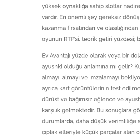
yüksek oynaklığa sahip slotlar nadir
vardır. En önemli şey gereksiz dönü
kazanma fırsatından ve olasılığından 
oyunun RTP’si, teorik getiri yüzdesi;
Ev Avantajı yüzde olarak veya bir dola
ayushki olduğu anlamına mı gelir? Ku
almayı, almayı ve imzalamayı bekliyor
ayrıca kart görüntülerinin test edilm
dürüst ve bağımsız eğlence ve ayushk
karşılık gelmektedir. Bu sonuçlara gö
durumlarda, daha düşük verimliliğe 
çıplak elleriyle küçük parçalar alan 