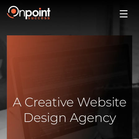
A Creative Website
Design Agency