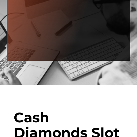
Cash
Diamonds Slot