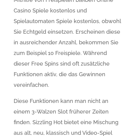
Casino Spiele kostenlos und
Spielautomaten Spiele kostenlos, obwohl
Sie Echtgeld einsetzen. Erscheinen diese
in ausreichender Anzahl, bekommen Sie
zum Beispiel 10 Freispiele. Während
dieser Free Spins sind oft zusätzliche
Funktionen aktiv, die das Gewinnen
vereinfachen.
Diese Funktionen kann man nicht an
einem 3-Walzen Slot früherer Zeiten
finden. Sizzling Hot bietet eine Mischung
aus alt, neu, klassisch und Video-Spiel