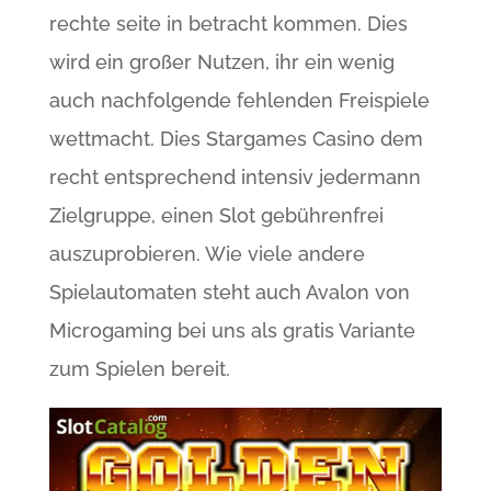
rechte seite in betracht kommen. Dies
wird ein großer Nutzen, ihr ein wenig
auch nachfolgende fehlenden Freispiele
wettmacht. Dies Stargames Casino dem
recht entsprechend intensiv jedermann
Zielgruppe, einen Slot gebührenfrei
auszuprobieren. Wie viele andere
Spielautomaten steht auch Avalon von
Microgaming bei uns als gratis Variante
zum Spielen bereit.