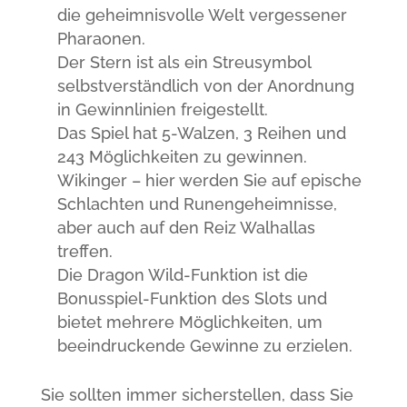
die geheimnisvolle Welt vergessener
Pharaonen.
Der Stern ist als ein Streusymbol
selbstverständlich von der Anordnung
in Gewinnlinien freigestellt.
Das Spiel hat 5-Walzen, 3 Reihen und
243 Möglichkeiten zu gewinnen.
Wikinger – hier werden Sie auf epische
Schlachten und Runengeheimnisse,
aber auch auf den Reiz Walhallas
treffen.
Die Dragon Wild-Funktion ist die
Bonusspiel-Funktion des Slots und
bietet mehrere Möglichkeiten, um
beeindruckende Gewinne zu erzielen.
Sie sollten immer sicherstellen, dass Sie