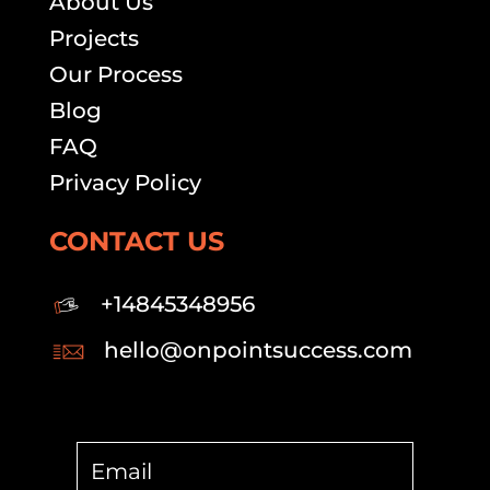
About Us
Projects
Our Process
Blog
FAQ
Privacy Policy
CONTACT US
+14845348956
hello@onpointsuccess.com