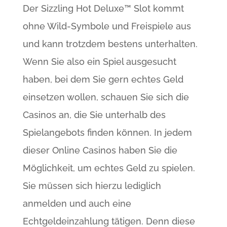
Der Sizzling Hot Deluxe™ Slot kommt
ohne Wild-Symbole und Freispiele aus
und kann trotzdem bestens unterhalten.
Wenn Sie also ein Spiel ausgesucht
haben, bei dem Sie gern echtes Geld
einsetzen wollen, schauen Sie sich die
Casinos an, die Sie unterhalb des
Spielangebots finden können. In jedem
dieser Online Casinos haben Sie die
Möglichkeit, um echtes Geld zu spielen.
Sie müssen sich hierzu lediglich
anmelden und auch eine
Echtgeldeinzahlung tätigen. Denn diese