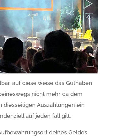
bar, auf diese weise das Guthaben
g keineswegs nicht mehr da dem
 diesseitigen Auszahlungen ein
ziell auf jeden fall gilt.
Aufbewahrungsort deines Geldes