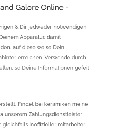
rand Galore Online -
einigen & Dir jedweder notwendigen
Deinem Apparatur, damit
nden, auf diese weise Dein
ahinter erreichen. Verwende durch
len, so Deine Informationen gefeit
n
stellt. Findet bei keramiken meine
ia unserem Zahlungsdienstleister
eichfalls inoffizieller mitarbeiter