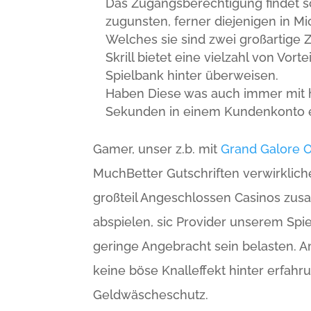
Das Zugangsberechtigung findet s
zugunsten, ferner diejenigen in Mi
Welches sie sind zwei großartige 
Skrill bietet eine vielzahl von Vo
Spielbank hinter überweisen.
Haben Diese was auch immer mit h
Sekunden in einem Kundenkonto er
Gamer, unser z.b. mit
Grand Galore O
MuchBetter Gutschriften verwirklic
großteil Angeschlossen Casinos zu
abspielen, sic Provider unserem Spi
geringe Angebracht sein belasten. 
keine böse Knalleffekt hinter erfah
Geldwäscheschutz.