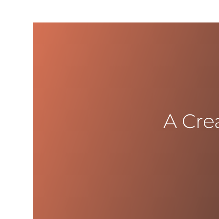
A Cre