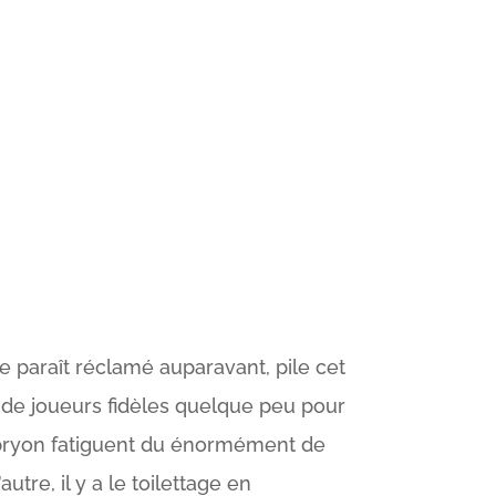
e paraît réclamé auparavant, pile cet
e de joueurs fidèles quelque peu pour
 embryon fatiguent du énormément de
’autre, il y a le toilettage en