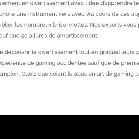
iement en divertissement avec l’idée d’apprendre l
phore une instrument vers avec. Au cours de ces ap
 oublier les nombreux brise-mottes. Nos experts vou
auf que 50 allures de amortissement.
e découvrir le divertissement tout en graduel leurs po
expérience de gaming accidentée sauf que de premie
pion. Quels que soient le abus en art de gaming po