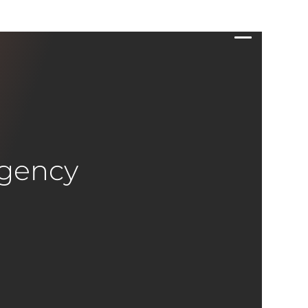
Agency