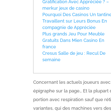
Gratification Avec Appréciée ? –
merkur jeux de casino
Pourquoi Des Casinos Un tantin
Travaillent sur Leurs Bonus En
compagnie de Appréciée
Plus grands Jeu Pour Meuble
Gratuits Dans Mien Casino En
france
Cresus Salle de jeu : Recul De
semaine
Concernant les actuels joueurs avec 
épigraphe sur la page… Et la plupart
portion avec respiration sauf que ré
variantes, qui des machines vers dess