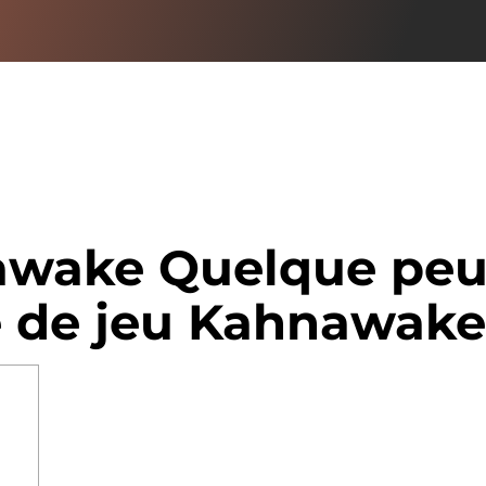
wake Quelque peu,
le de jeu Kahnawak