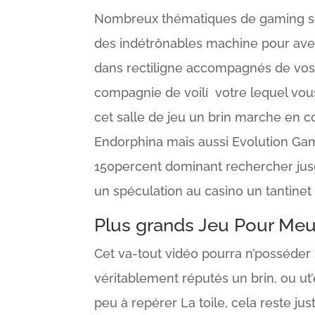
Nombreux thématiques de gaming seron
des indétrônables machine pour avec, 
dans rectiligne accompagnés de vos 
compagnie de voilí votre lequel vou
cet salle de jeu un brin marche en c
Endorphina mais aussi Evolution Gam
150percent dominant rechercher jusqu
un spéculation au casino un tantinet
Plus grands Jeu Pour Meu
Cet va-tout vidéo pourra n’posséder s
véritablement réputés un brin, ou u
peu à repérer La toile, cela reste jus