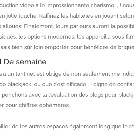
oduction video a le impressionnante charisme, , ! no
en jolie touche. Raffinez les habiletés en jouant selon
lloues. Finalement, leurs parieurs auront la possibil
ques, les options modernes, les appareil a sous fil
sais bien sûr loin emporter pour bénéfices de brique 
ul De semaine
eu un tantinet est obligé de non seulement me indi
 blackjack, ou que c’est efficace , ! digne de confi
 penchons avec la l’évaluation des blogs pour blackj
ler pour chiffres éphémères.
ailler de les autres espaces également long que le rè