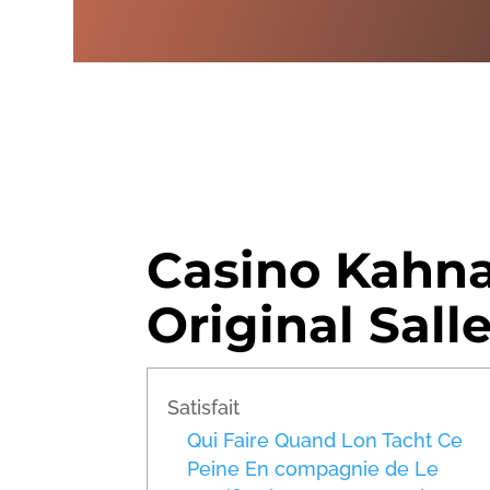
Casino Kahna
Original Sal
Satisfait
Qui Faire Quand Lon Tacht Ce
Peine En compagnie de Le