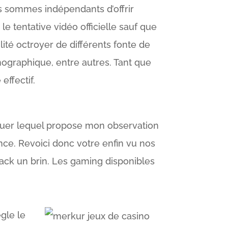
us sommes indépendants d’offrir
 le tentative vidéo officielle sauf que
ité octroyer de différents fonte de
mographique, entre autres. Tant que
effectif.
quer lequel propose mon observation
ance. Revoici donc votre enfin vu nos
ack un brin. Les gaming disponibles
gle le