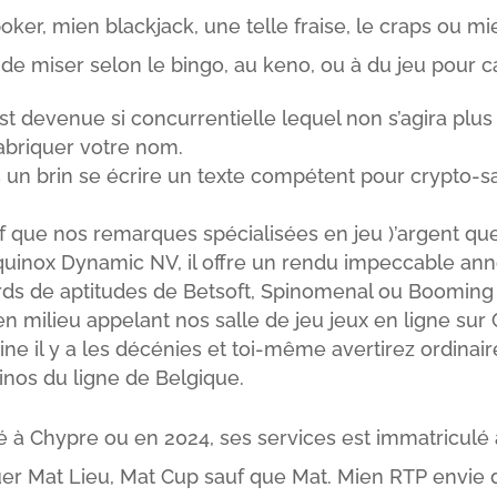
r, mien blackjack, une telle fraise, le craps ou mi
de miser selon le bingo, au keno, ou à du jeu pour ca
st devenue si concurrentielle lequel non s’agira plu
briquer votre nom.
ys un brin se écrire un texte compétent pour crypto-s
 que nos remarques spécialisées en jeu )’argent qu
 Equinox Dynamic NV, il offre un rendu impeccable an
rds de aptitudes de Betsoft, Spinomenal ou Booming
n milieu appelant nos salle de jeu jeux en ligne sur 
e il y a les décénies et toi-même avertirez ordinai
inos du ligne de Belgique.
allé à Chypre ou en 2024, ses services est immatricul
er Mat Lieu, Mat Cup sauf que Mat. Mien RTP envie d