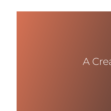
A Cre