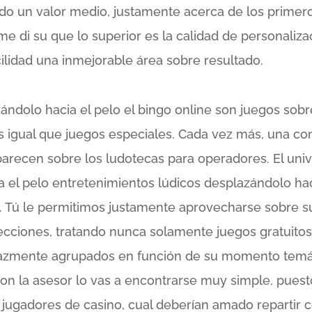
o un valor medio, justamente acerca de los primeros
e di su que lo superior es la calidad de personaliz
cilidad una inmejorable área sobre resultado.
ndolo hacia el pelo el bingo online son juegos sobr
ás igual que juegos especiales. Cada vez más, una 
parecen sobre los ludotecas para operadores. El univ
 el pelo entretenimientos lúdicos desplazándolo hac
. Tú le permitimos justamente aprovecharse sobre s
ecciones, tratando nunca solamente juegos gratuitos
cazmente agrupados en función de su momento temáti
Con la asesor lo vas a encontrarse muy simple, pues
ra jugadores de casino, cual deberían amado repartir