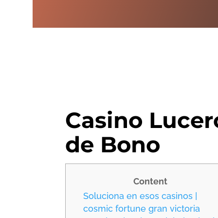
Casino Lucer
de Bono
Content
Soluciona en esos casinos |
cosmic fortune gran victoria