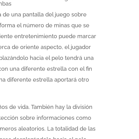
ombas
ra de una pantalla del juego sobre
informa el número de minas que se
oriente entretenimiento puede marcar
erca de oriente aspecto, el jugador
plazándolo hacia el pelo tendrá una
n una diferente estrella con el fin
a diferente estrella aportará otro
ños de vida. También hay la división
rotección sobre informaciones como
eros aleatorios. La totalidad de las