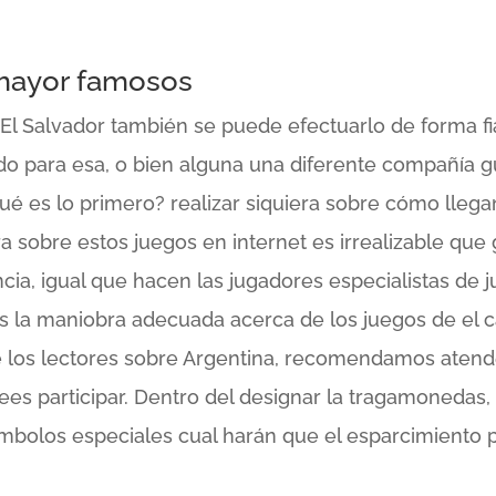
 mayor famosos
 El Salvador también se puede efectuarlo de forma f
ado para esa, o bien alguna una diferente compañí
 es lo primero? realizar siquiera sobre cómo llegan
ra sobre estos juegos en internet es irrealizable qu
encia, igual que hacen las jugadores especialistas de
es la maniobra adecuada acerca de los juegos de el ca
 los lectores sobre Argentina, recomendamos atende
ees participar. Dentro del designar la tragamonedas
bolos especiales cual harán que el esparcimiento pod