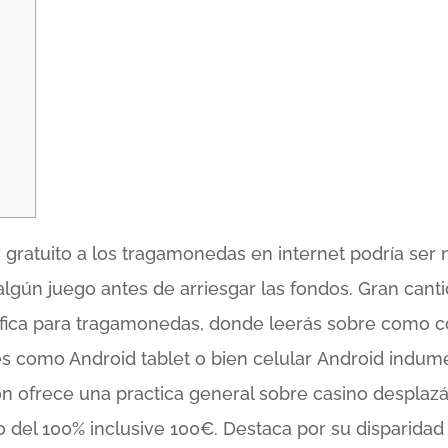
r gratuito a los tragamonedas en internet podrí­a se
 algún juego antes de arriesgar las fondos.
Gran canti
ífica para tragamonedas, donde leerás sobre como com
s como Android tablet o bien celular Android indu
on ofrece una practica general sobre casino desplaz
 del 100% inclusive 100€. Destaca por su disparidad