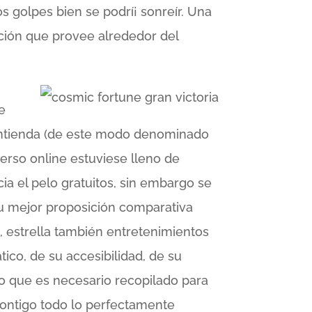
 golpes bien se podrí¡ sonreír. Una
ación que provee alrededor del
e
contienda (de este modo denominado
erso online estuviese lleno de
ia el pelo gratuitos, sin embargo se
u mejor proposición comparativa
, estrella también entretenimientos
co, de su accesibilidad, de su
to que es necesario recopilado para
 contigo todo lo perfectamente