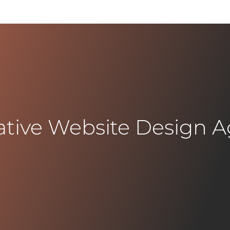
ative Website Design 