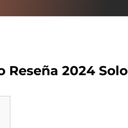
o Reseña 2024 Sol