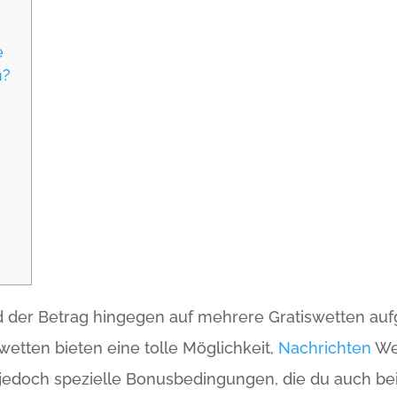
e
n?
 der Betrag hingegen auf mehrere Gratiswetten aufge
wetten bieten eine tolle Möglichkeit,
Nachrichten
Wet
 jedoch spezielle Bonusbedingungen, die du auch be