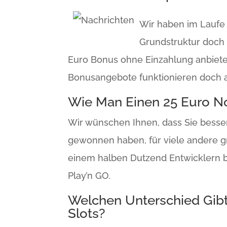
Wir haben im Laufe 
Grundstruktur doch 
Euro Bonus ohne Einzahlung anbiete
Bonusangebote funktionieren doch a
Wie Man Einen 25 Euro 
Wir wünschen Ihnen, dass Sie besser
gewonnen haben, für viele andere g
einem halben Dutzend Entwicklern be
Play’n GO.
Welchen Unterschied Gibt
Slots?