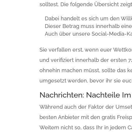
solltest.
Die folgende Übersicht zeigt
Dabei handelt es sich um den Wil
Dieser Betrag muss innerhalb ein
Auch über unsere Social-Media-Ka
Sie verfallen erst, wenn euer Wettko
und verifiziert innerhalb der erste
ohnehin machen müsst, sollte das 
umgesetzt werden, bevor ihr sie euc
Nachrichten: Nachteile I
Während auch der Faktor der Umsetzu
besten Anbieter mit den gratis Freisp
Weitem nicht so, dass Ihr in jedem C