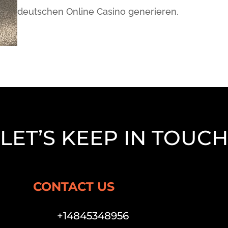
deutschen Online Casino generieren.
LET’S KEEP IN TOUCH
CONTACT US
+14845348956