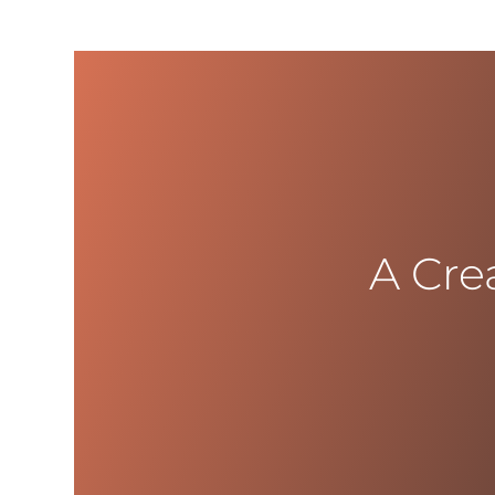
A Cre