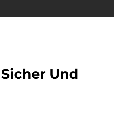
t Sicher Und