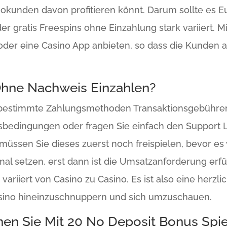
sinokunden davon profitieren könnt. Darum sollte es 
gratis Freespins ohne Einzahlung stark variiert. Mit
oder eine Casino App anbieten, so dass die Kunden
Ohne Nachweis Einzahlen?
bestimmte Zahlungsmethoden Transaktionsgebühren
sbedingungen oder fragen Sie einfach den Support L
üssen Sie dieses zuerst noch freispielen, bevor es
setzen, erst dann ist die Umsatzanforderung erfüll
iert von Casino zu Casino. Es ist also eine herzli
Casino hineinzuschnuppern und sich umzuschauen.
en Sie Mit 20 No Deposit Bonus Spi