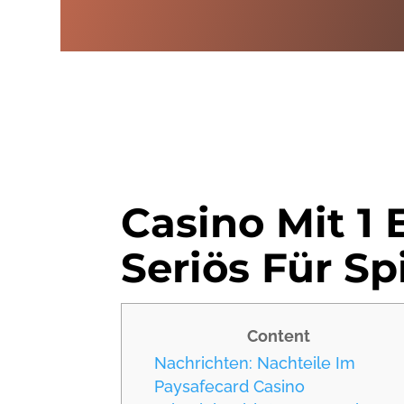
Casino Mit 1 
Seriös Für Sp
Content
Nachrichten: Nachteile Im
Paysafecard Casino