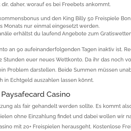
 dir, daher, worauf es bei Freebets ankommt.
lkommensbonus und den King Billy 50 Freispiele Bon
es Monats nur einmal eingesetzt werden.
näle erhältst du laufend Angebote zum Gratiswetten
nto an 90 aufeinanderfolgenden Tagen inaktiv ist. R
n 72 Stunden euer neues Wettkonto. Da ihr das noch 
kein Problem darstellen. Beide Summen müssen una
h in Echtgeld auszahlen lassen könnt.
m Paysafecard Casino
ng als fair gehandelt werden sollte. Es kommt also w
ielen ohne Einzahlung findet und dabei wollen wir natür
asino mit 20+ Freispielen herausgeht. Kostenlose Fre