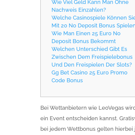
Wie Viel Geld Kann Man Ohne
Nachweis Einzahlen?
Welche Casinospiele Können Si
Mit 20 No Deposit Bonus Spiele
Wie Man Einen 25 Euro No
Deposit Bonus Bekommt
Welchen Unterschied Gibt Es
Zwischen Dem Freispielebonus
Und Den Freispielen Der Slots?
Gg Bet Casino 25 Euro Promo
Code Bonus
Bei Wettanbietern wie LeoVegas wird
ein Event entscheiden kannst. Gratis
bei jedem Wettbonus gelten hierbei