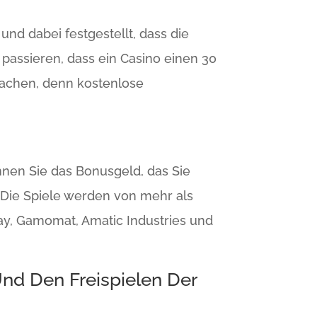
nd dabei festgestellt, dass die
 passieren, dass ein Casino einen 30
machen, denn kostenlose
nnen Sie das Bonusgeld, das Sie
 Die Spiele werden von mehr als
ay, Gamomat, Amatic Industries und
nd Den Freispielen Der