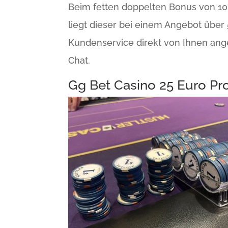
Beim fetten doppelten Bonus von 100
liegt dieser bei einem Angebot über 
Kundenservice direkt von Ihnen ange
Chat.
Gg Bet Casino 25 Euro P