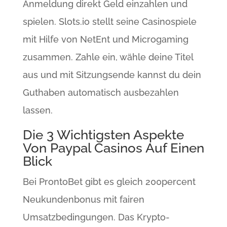
Anmeldung direkt Geld einzahlen und
spielen. Slots.io stellt seine Casinospiele
mit Hilfe von NetEnt und Microgaming
zusammen. Zahle ein, wähle deine Titel
aus und mit Sitzungsende kannst du dein
Guthaben automatisch ausbezahlen
lassen.
Die 3 Wichtigsten Aspekte
Von Paypal Casinos Auf Einen
Blick
Bei ProntoBet gibt es gleich 200percent
Neukundenbonus mit fairen
Umsatzbedingungen. Das Krypto-