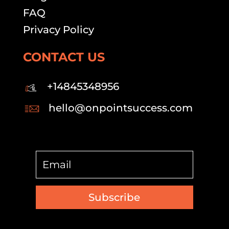
FAQ
Privacy Policy
CONTACT US
+14845348956
hello@onpointsuccess.com
Subscribe