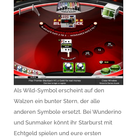
Als Wild-Symbol erscheint auf den
Walzen ein bunter Stern, der alle
anderen Symbole ersetzt. Bei Wunderino
und Sunmaker könnt ihr Starburst mit
Echtgeld spielen und eure ersten