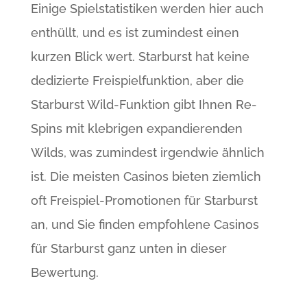
Einige Spielstatistiken werden hier auch
enthüllt, und es ist zumindest einen
kurzen Blick wert. Starburst hat keine
dedizierte Freispielfunktion, aber die
Starburst Wild-Funktion gibt Ihnen Re-
Spins mit klebrigen expandierenden
Wilds, was zumindest irgendwie ähnlich
ist. Die meisten Casinos bieten ziemlich
oft Freispiel-Promotionen für Starburst
an, und Sie finden empfohlene Casinos
für Starburst ganz unten in dieser
Bewertung.