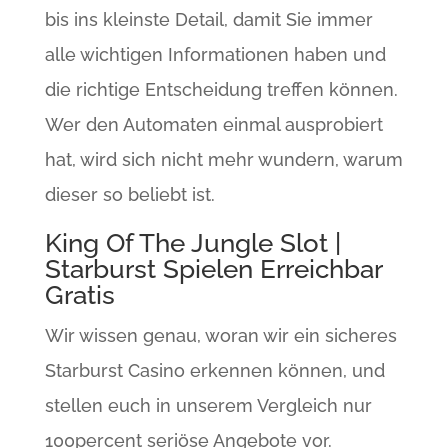
bis ins kleinste Detail, damit Sie immer
alle wichtigen Informationen haben und
die richtige Entscheidung treffen können.
Wer den Automaten einmal ausprobiert
hat, wird sich nicht mehr wundern, warum
dieser so beliebt ist.
King Of The Jungle Slot |
Starburst Spielen Erreichbar
Gratis
Wir wissen genau, woran wir ein sicheres
Starburst Casino erkennen können, und
stellen euch in unserem Vergleich nur
100percent seriöse Angebote vor.