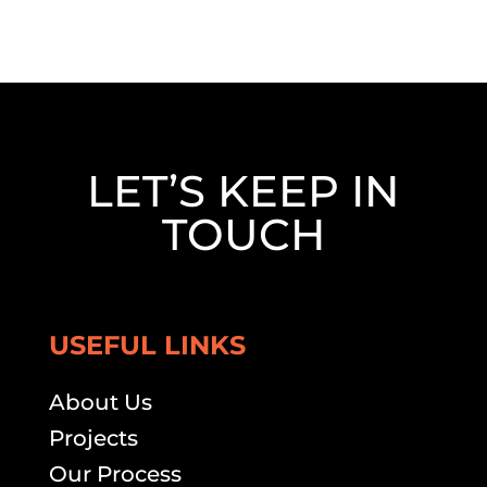
LET’S KEEP IN
TOUCH
USEFUL LINKS
About Us
Projects
Our Process