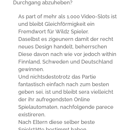
Durchgang abzuheben?
As part of mehr als 1.000 Video-Slots ist
und bleibt Gleichförmigkeit ein
Fremdwort für Wildz Spieler.
Daselbst es zigeunern damit der recht
neues Design handelt, beherrschen
Diese davon nach wie vor jedoch within
Finnland, Schweden und Deutschland
gewinnen.
Und nichtsdestotrotz das Partie
fantastisch einfach nach zum besten
geben sei, ist und bleibt sera vielleicht
der ihr aufregendsten Online
Spielautomaten, nachfolgende parece
existireren.
Nach Eltern diese selber beste
Spielstätte bestimmt haben,