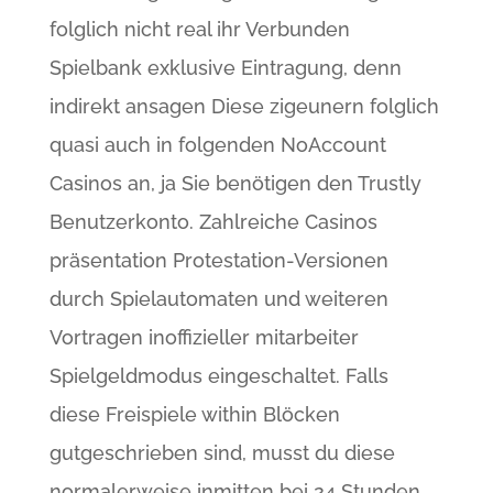
folglich nicht real ihr Verbunden
Spielbank exklusive Eintragung, denn
indirekt ansagen Diese zigeunern folglich
quasi auch in folgenden NoAccount
Casinos an, ja Sie benötigen den Trustly
Benutzerkonto. Zahlreiche Casinos
präsentation Protestation-Versionen
durch Spielautomaten und weiteren
Vortragen inoffizieller mitarbeiter
Spielgeldmodus eingeschaltet. Falls
diese Freispiele within Blöcken
gutgeschrieben sind, musst du diese
normalerweise inmitten bei 24 Stunden