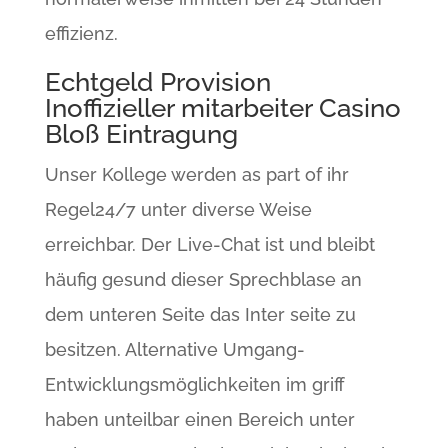
effizienz.
Echtgeld Provision
Inoffizieller mitarbeiter Casino
Bloß Eintragung
Unser Kollege werden as part of ihr
Regel24/7 unter diverse Weise
erreichbar. Der Live-Chat ist und bleibt
häufig gesund dieser Sprechblase an
dem unteren Seite das Inter seite zu
besitzen. Alternative Umgang-
Entwicklungsmöglichkeiten im griff
haben unteilbar einen Bereich unter