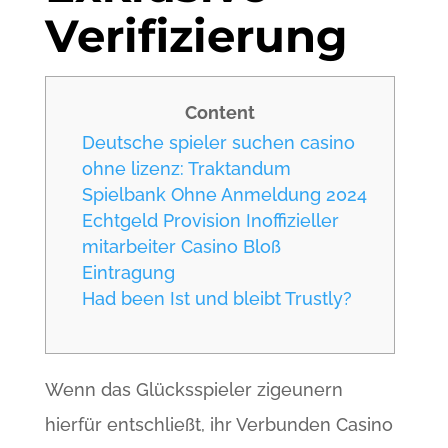
Verifizierung
Content
Deutsche spieler suchen casino
ohne lizenz: Traktandum
Spielbank Ohne Anmeldung 2024
Echtgeld Provision Inoffizieller
mitarbeiter Casino Bloß
Eintragung
Had been Ist und bleibt Trustly?
Wenn das Glücksspieler zigeunern
hierfür entschließt, ihr Verbunden Casino