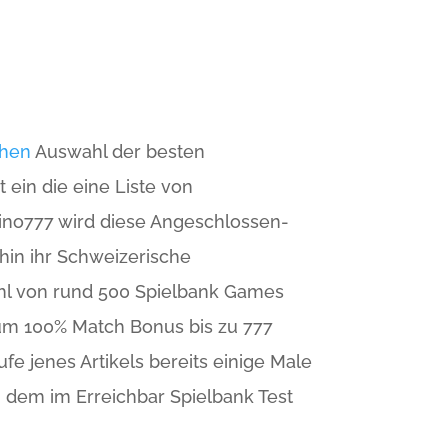
ehen
Auswahl der besten
ein die eine Liste von
ino777 wird diese Angeschlossen-
hin ihr Schweizerische
ahl von rund 500 Spielbank Games
um 100% Match Bonus bis zu 777
 jenes Artikels bereits einige Male
n dem im Erreichbar Spielbank Test