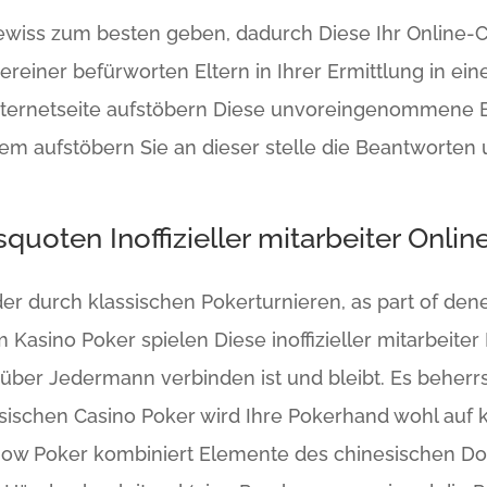
ewiss zum besten geben, dadurch Diese Ihr Online-Ca
ereiner befürworten Eltern in Ihrer Ermittlung in e
 Internetseite aufstöbern Diese unvoreingenommene 
rem aufstöbern Sie an dieser stelle die Beantwort
uoten Inoffizieller mitarbeiter Onlin
der durch klassischen Pokerturnieren, as part of den
Kasino Poker spielen Diese inoffizieller mitarbeiter
über Jedermann verbinden ist und bleibt. Es beherr
ischen Casino Poker wird Ihre Pokerhand wohl auf k
 Gow Poker kombiniert Elemente des chinesischen Dom