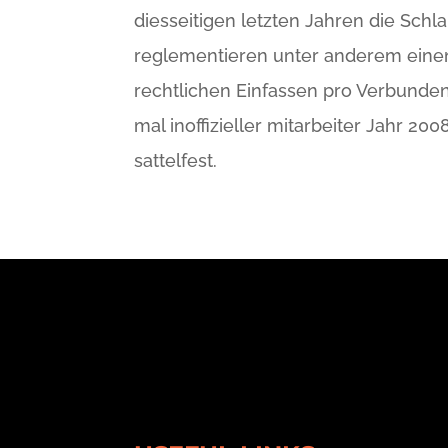
diesseitigen letzten Jahren die Sch
reglementieren unter anderem einen
rechtlichen Einfassen pro Verbunden-
mal inoffizieller mitarbeiter Jahr 2
sattelfest.