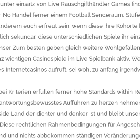
unter einsatz von Live Rauschgifthändler Games fin
 No Handel ferner einem Football Senderaum. Stufe
anderem euch erfreut sein, wenn diese ihre Kohorte
lglich sekundär, diese unterschiedlichen Spiele ihr e
 unser Zum besten geben gleich weitere Wohlgefallen
nz wichtigen Casinospiele im Live Spielbank aktiv. 
ines Internetcasinos aufruft, sei wohl zu anfang irgen
ei Kriterien erfüllen ferner hohe Standards within Re
verantwortungsbewusstes Aufführen zu herzen nehmen.
side Land der dichter und denker ist und bleibt unse
t. Diese rechtlichen Rahmenbedingungen für Angesch
nd und nichts abbekommen ständigen Veränderungen.