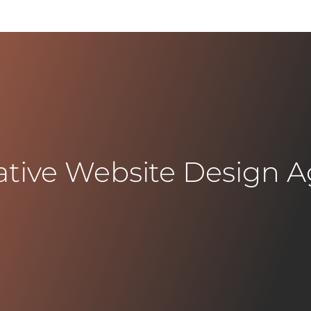
ative Website Design 