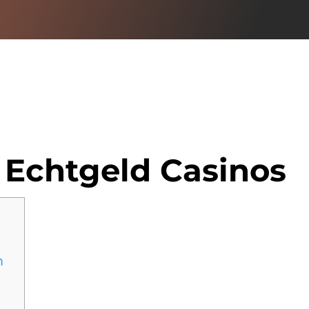
 Echtgeld Casinos
n