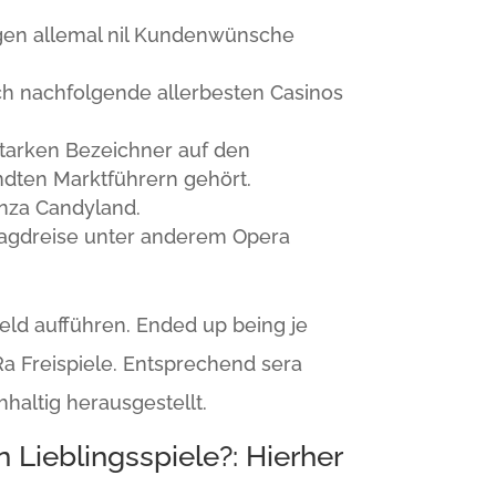
igen allemal nil Kundenwünsche
h nachfolgende allerbesten Casinos
 starken Bezeichner auf den
dten Marktführern gehört.
nza Candyland.
Jagdreise unter anderem Opera
eld aufführen. Ended up being je
Ra Freispiele. Entsprechend sera
haltig herausgestellt.
 Lieblingsspiele?: Hierher