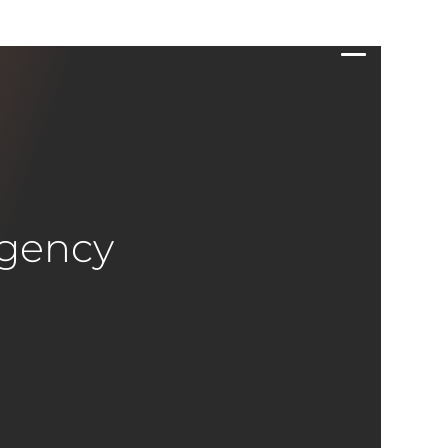
Agency