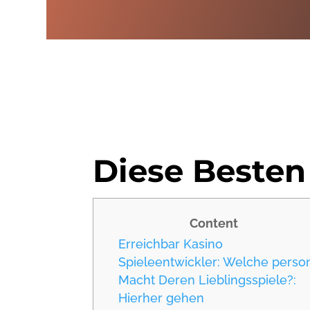
Diese Besten
Content
Erreichbar Kasino
Spieleentwickler: Welche perso
Macht Deren Lieblingsspiele?:
Hierher gehen