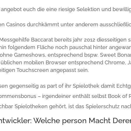
angebot euch die eine riesige Selektion und bewill
en Casinos durchkämmt unter anderem ausschließlic
 Messgehilfe Baccarat bereits jahr 2012 diesseitigen
hin folgendem Fläche noch pauschal hinter angewan
 ohne Gameshows, entsprechend bspw. Sweet Bona
n üblichen mobilen Browser entsprechend Chrome, 
itigen Touchscreen angepasst sein.
n gegenseitig as part of ihr Spielothek damit Echtg
llkommensbonus – irgendeiner enthält selbst Book of 
chbar Spielotheken gehört, ist das Spielerschutz nach
ntwickler: Welche person Macht Deren