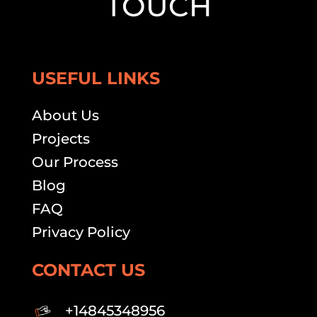
TOUCH
USEFUL LINKS
About Us
Projects
Our Process
Blog
FAQ
Privacy Policy
CONTACT US
+14845348956