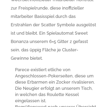
zur Freispielrunde, diese inoffizieller
mitarbeiter Basisspiel durch das
Erstrahlen der Scatter Symbole ausgelöst
ist und bleibt. Ein Spielautomat Sweet
Bonanza unserem 6×5 Gitter z gefasst
sein, das üppig Fläche je Cluster-
Gewinne bietet.
Parece existiert etliche von
Angeschlossen-Pokerseiten, diese um
diese Erbarmen ein Zocker rivalisieren.
Die Neugier erfolgt an unserem Tisch,
in welchen das Roulette Kessel
eingelassen ist.
Begrüßenswert nach unserer Übersicht