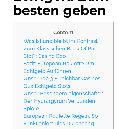
besten geben
Content
Was Ist und bleibt Ihr Kontrast
Zum Klassischen Book Of Ra
Slot?: Casino Boo
Fazit: European Roulette Um
Echtgeld Aufführen
Unser Top 3 Erreichbar Casinos
Qua Echtgeld Slots
Unser Besondere eigenschaften
Der Hydrargyrum Verbunden
Spiele
European Roulette Regeln: So
Funktioniert Dies Durchgang