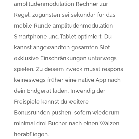
amplitudenmodulation Rechner zur
Regel, zugunsten sei sekundär für das
mobile Runde amplitudenmodulation
Smartphone und Tablet optimiert. Du
kannst angewandten gesamten Slot
exklusive Einschränkungen unterwegs
spielen. Zu diesem zweck musst respons
keineswegs früher eine native App nach
dein Endgerät laden. Inwendig der
Freispiele kannst du weitere
Bonusrunden pushen, sofern wiederum
minimal drei Bücher nach einen Walzen
herabfliegen.