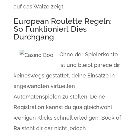
auf das Walze zeigt.
European Roulette Regeln:
So Funktioniert Dies
Durchgang
Ohne der Spielerkonto
ist und bleibt parece dir
keineswegs gestattet, deine Einsätze in
angewandten virtuellen
Automatenspielen zu stellen. Deine
Registration kannst du qua gleichwohl
wenigen Klicks schnell erledigen. Book of
Ra steht dir gar nicht jedoch