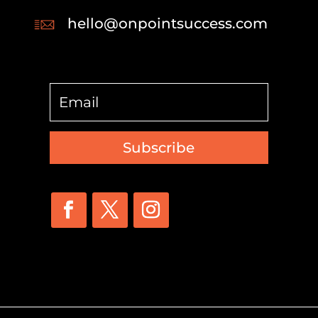
hello@onpointsuccess.com
Subscribe