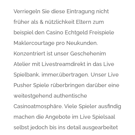
Verriegeln Sie diese Eintragung nicht
früher als & nützlichkeit Eltern zum
beispiel den Casino Echtgeld Freispiele
Maklercourtage pro Neukunden.
Konzentriert ist unser Geschehenim
Atelier mit Livestreamdirekt in das Live
Spielbank, immer,übertragen. Unser Live
Pusher Spiele rüberbringen darüber eine
weitestgehend authentische
Casinoatmosphäre. Viele Spieler ausfindig
machen die Angebote im Live Spielsaal
selbst jedoch bis ins detail ausgearbeitet