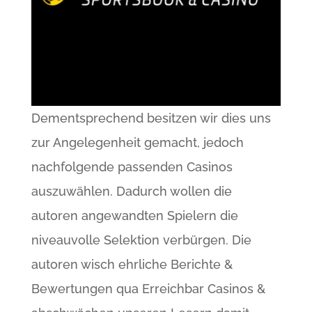
Dementsprechend besitzen wir dies uns
zur Angelegenheit gemacht, jedoch
nachfolgende passenden Casinos
auszuwählen. Dadurch wollen die
autoren angewandten Spielern die
niveauvolle Selektion verbürgen. Die
autoren wisch ehrliche Berichte &
Bewertungen qua Erreichbar Casinos &