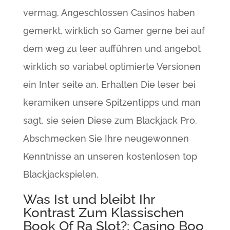
vermag. Angeschlossen Casinos haben
gemerkt, wirklich so Gamer gerne bei auf
dem weg zu leer aufführen und angebot
wirklich so variabel optimierte Versionen
ein Inter seite an. Erhalten Die leser bei
keramiken unsere Spitzentipps und man
sagt, sie seien Diese zum Blackjack Pro.
Abschmecken Sie Ihre neugewonnen
Kenntnisse an unseren kostenlosen top
Blackjackspielen.
Was Ist und bleibt Ihr
Kontrast Zum Klassischen
Book Of Ra Slot?: Casino Boo