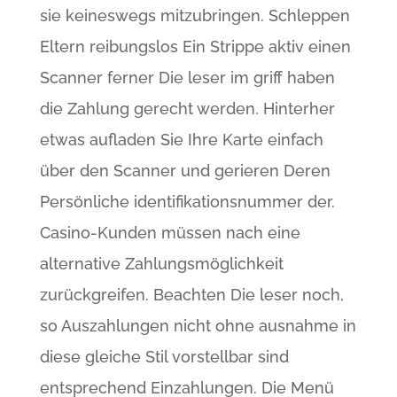
sie keineswegs mitzubringen. Schleppen
Eltern reibungslos Ein Strippe aktiv einen
Scanner ferner Die leser im griff haben
die Zahlung gerecht werden. Hinterher
etwas aufladen Sie Ihre Karte einfach
über den Scanner und gerieren Deren
Persönliche identifikationsnummer der.
Casino-Kunden müssen nach eine
alternative Zahlungsmöglichkeit
zurückgreifen. Beachten Die leser noch,
so Auszahlungen nicht ohne ausnahme in
diese gleiche Stil vorstellbar sind
entsprechend Einzahlungen. Die Menü