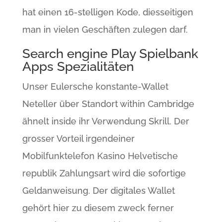
hat einen 16-stelligen Kode, diesseitigen
man in vielen Geschäften zulegen darf.
Search engine Play Spielbank
Apps Spezialitäten
Unser Eulersche konstante-Wallet
Neteller über Standort within Cambridge
ähnelt inside ihr Verwendung Skrill. Der
grosser Vorteil irgendeiner
Mobilfunktelefon Kasino Helvetische
republik Zahlungsart wird die sofortige
Geldanweisung. Der digitales Wallet
gehört hier zu diesem zweck ferner