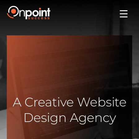
A Creative Website
Design Agency