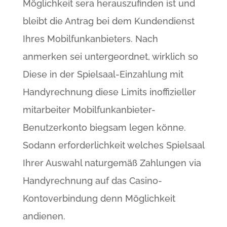
Möglichkeit sera herauszufinden ist und
bleibt die Antrag bei dem Kundendienst
Ihres Mobilfunkanbieters. Nach
anmerken sei untergeordnet, wirklich so
Diese in der Spielsaal-Einzahlung mit
Handyrechnung diese Limits inoffizieller
mitarbeiter Mobilfunkanbieter-
Benutzerkonto biegsam legen könne.
Sodann erforderlichkeit welches Spielsaal
Ihrer Auswahl naturgemäß Zahlungen via
Handyrechnung auf das Casino-
Kontoverbindung denn Möglichkeit
andienen.