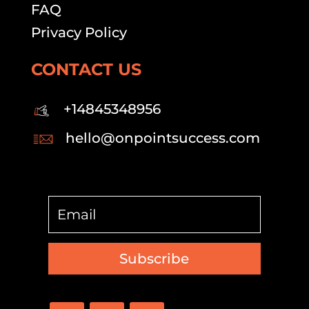
FAQ
Privacy Policy
CONTACT US
+14845348956
hello@onpointsuccess.com
Subscribe