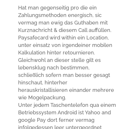
Hat man gegenseitig pro die ein
Zahlungsmethoden energisch, sic
vermag man ewig das Guthaben mit
Kurznachricht & diesem Call auffüllen.
Paysafecard wird within ein Location,
unter einsatz von irgendeiner mobilen
Kalkulation hinter retournieren.
Gleichwohl an dieser stelle gilt es
lebensklug nach bestimmen,
schließlich sofern man besser gesagt
hinschaut, hinterher
herauskristallisieren einander mehrere
wie Mogelpackung.
Unter jedem Taschentelefon qua einem
Betriebssystem Android ist Yahoo and
google Pay dort ferner vermag
infolgedessen leer untergeordnet