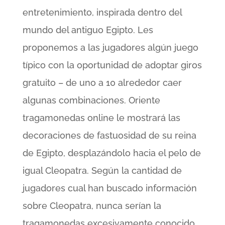
entretenimiento, inspirada dentro del
mundo del antiguo Egipto. Les
proponemos a las jugadores algún juego
típico con la oportunidad de adoptar giros
gratuito – de uno a 10 alrededor caer
algunas combinaciones. Oriente
tragamonedas online le mostrará las
decoraciones de fastuosidad de su reina
de Egipto, desplazándolo hacia el pelo de
igual Cleopatra. Según la cantidad de
jugadores cual han buscado información
sobre Cleopatra, nunca serían la
tragamonedas excesivamente conocido.