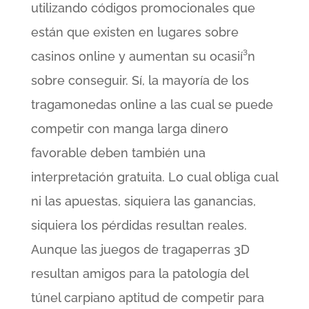
utilizando códigos promocionales que
están que existen en lugares sobre
casinos online y aumentan su ocasií³n
sobre conseguir. Sí, la mayoría de los
tragamonedas online a las cual se puede
competir con manga larga dinero
favorable deben también una
interpretación gratuita. Lo cual obliga cual
ni las apuestas, siquiera las ganancias,
siquiera los pérdidas resultan reales.
Aunque las juegos de tragaperras 3D
resultan amigos para la patologí­a del
túnel carpiano aptitud de competir para