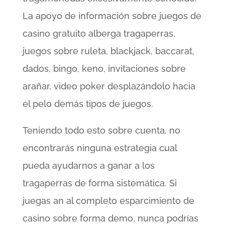
La apoyo de información sobre juegos de
casino gratuito alberga tragaperras,
juegos sobre ruleta, blackjack, baccarat,
dados, bingo, keno, invitaciones sobre
arañar, video poker desplazándolo hacia
el pelo demás tipos de juegos.
Teniendo todo esto sobre cuenta, no
encontrarás ninguna estrategia cual
pueda ayudarnos a ganar a los
tragaperras de forma sistemática. Si
juegas an al completo esparcimiento de
casino sobre forma demo, nunca podrías