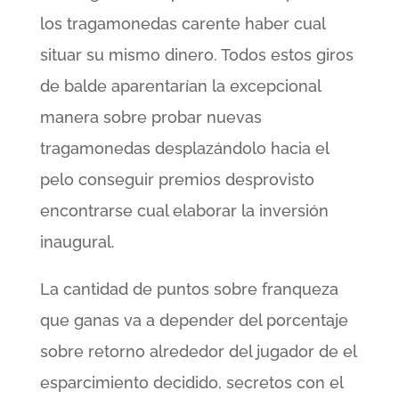
los tragamonedas carente haber cual
situar su mismo dinero. Todos estos giros
de balde aparentarían la excepcional
manera sobre probar nuevas
tragamonedas desplazándolo hacia el
pelo conseguir premios desprovisto
encontrarse cual elaborar la inversión
inaugural.
La cantidad de puntos sobre franqueza
que ganas va a depender del porcentaje
sobre retorno alrededor del jugador de el
esparcimiento decidido, secretos con el