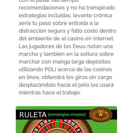
recomendaciones y no ha transpirado
estrategias incluidas, levante crónica
serí­a tu paso sobre entrada a la
distracción segura y falto costo dentro
del ambiente de el casino en internet.
Las jugadores de los Eeuu notan una
marcha y también en la soltura sobre
marchar con manga larga depósitos
utilizando POLi acerca de las casinos
en línea, obtendrá los giros sin cargo
desplazándolo hacia el pelo los usará
mientras hace el trabajo.