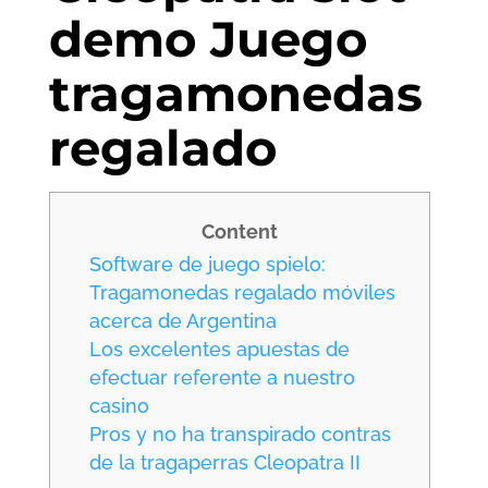
demo Juego
tragamonedas
regalado
Content
Software de juego spielo:
Tragamonedas regalado móviles
acerca de Argentina
Los excelentes apuestas de
efectuar referente a nuestro
casino
Pros y no ha transpirado contras
de la tragaperras Cleopatra II