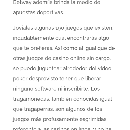
Betway ademí¡s brinda la medio de
apuestas deportivas.
Joviales algunas 190 juegos que existen,
indudablemente cual encontrarás algo
que te prefieras. Así­ como al igual que de
otras juegos de casino online sin cargo,
se puede juguetear alrededor del video
póker desprovisto tener que liberar
ninguno software ni inscribirte. Los
tragamonedas, también conocidas igual
que tragaperras, son algunos de los
juegos más profusamente esgrimidas
referente a las casinos en línea, y no ha