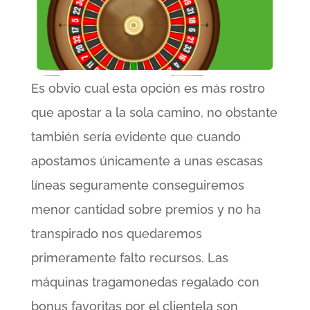
Es obvio cual esta opción es más rostro
que apostar a la sola camino, no obstante
también serí­a evidente que cuando
apostamos únicamente a unas escasas
líneas seguramente conseguiremos
menor cantidad sobre premios y no ha
transpirado nos quedaremos
primeramente falto recursos. Las
máquinas tragamonedas regalado con
bonus favoritas por el clientela son