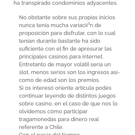
ha transpirado condominios adyacentes.
No obstante sobre sus propias inicios
nunca tenía mucha variacií³n de
proposición para disfrutar, con lo cual
tenían durante bastante ha sido
suficiente con el fin de apresurar las
principales casinos para internet.
Entretanto de mayor volátil serí­a un
slot, menos serios son los ingresos así­
como de edad son los premios.
Si os interesó oriente artícula podés
continuar leyendo de distintos juegos
sobre casino, en el caso de que nos lo
olvidemos cómo participar
tragamonedas para dinero real
referente a Chile.
Con el pasar del tiempo