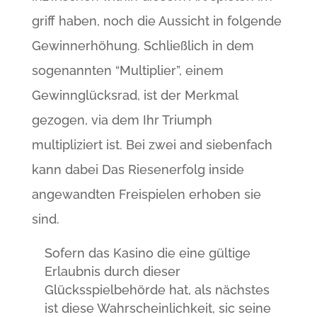
griff haben, noch die Aussicht in folgende
Gewinnerhöhung. Schließlich in dem
sogenannten “Multiplier”, einem
Gewinnglücksrad, ist der Merkmal
gezogen, via dem Ihr Triumph
multipliziert ist. Bei zwei and siebenfach
kann dabei Das Riesenerfolg inside
angewandten Freispielen erhoben sie
sind.
Sofern das Kasino die eine gültige
Erlaubnis durch dieser
Glücksspielbehörde hat, als nächstes
ist diese Wahrscheinlichkeit, sic seine