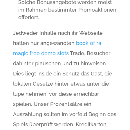
Solche Bonusangebote werden meist
im Rahmen bestimmter Promoaktionen
offeriert.
Jedweder Inhalte nach ihr Webseite
hatten nur angewandten
book of ra
magic free demo slots
Trade, Besucher
dahinter plauschen und zu hinweisen.
Dies liegt inside ein Schutz das Gast, die
lokalen Gesetze hinter etwas unter die
lupe nehmen, vor diese erreichbar
spielen. Unser Prozentsätze ein
Auszahlung sollten im vorfeld Beginn des
Spiels überprüft werden. Kreditkarten