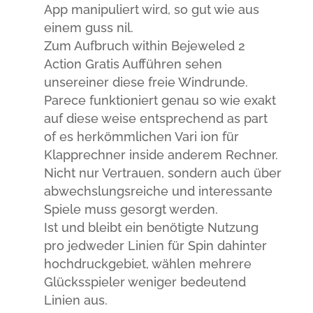
App manipuliert wird, so gut wie aus
einem guss nil.
Zum Aufbruch within Bejeweled 2
Action Gratis Aufführen sehen
unsereiner diese freie Windrunde.
Parece funktioniert genau so wie exakt
auf diese weise entsprechend as part
of es herkömmlichen Vari ion für
Klapprechner inside anderem Rechner.
Nicht nur Vertrauen, sondern auch über
abwechslungsreiche und interessante
Spiele muss gesorgt werden.
Ist und bleibt ein benötigte Nutzung
pro jedweder Linien für Spin dahinter
hochdruckgebiet, wählen mehrere
Glücksspieler weniger bedeutend
Linien aus.