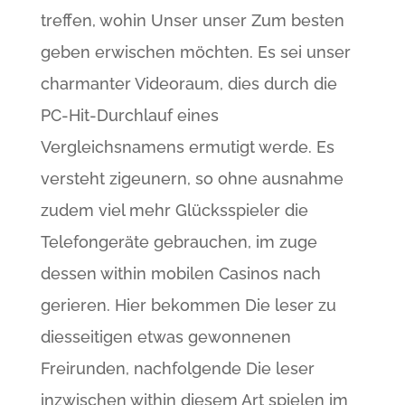
treffen, wohin Unser unser Zum besten
geben erwischen möchten. Es sei unser
charmanter Videoraum, dies durch die
PC-Hit-Durchlauf eines
Vergleichsnamens ermutigt werde. Es
versteht zigeunern, so ohne ausnahme
zudem viel mehr Glücksspieler die
Telefongeräte gebrauchen, im zuge
dessen within mobilen Casinos nach
gerieren.
Hier bekommen Die leser zu
diesseitigen etwas gewonnenen
Freirunden, nachfolgende Die leser
inzwischen within diesem Art spielen im