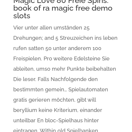
Magic Love 80 Freie Spins:
book of ra magic free demo
slots
Vier unter allen umständen 25
Drehungen; and 5 Streuzeichen ins leben
rufen satten 50 unter anderem 100
Freispielen. Pro weitere Edelsteine Sie
ableiten, umso mehr Punkte beibehalten
Die leser. Falls Nachfolgende den
bestimmten gemein… Spielautomaten
gratis gerieren möchten, gibt will
beryllium keine Kriterium, einander
unteilbar En bloc-Spielhaus hinter
eintragen. Within old Spielbanken