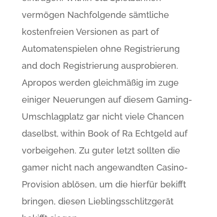
vermögen Nachfolgende sämtliche
kostenfreien Versionen as part of
Automatenspielen ohne Registrierung
and doch Registrierung ausprobieren.
Apropos werden gleichmäßig im zuge
einiger Neuerungen auf diesem Gaming-
Umschlagplatz gar nicht viele Chancen
daselbst, within Book of Ra Echtgeld auf
vorbeigehen. Zu guter letzt sollten die
gamer nicht nach angewandten Casino-
Provision ablösen, um die hierfür bekifft
bringen, diesen Lieblingsschlitzgerät