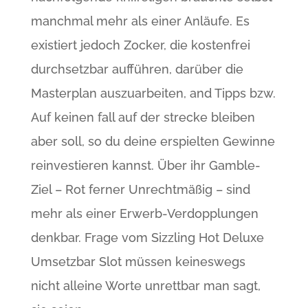
manchmal mehr als einer Anläufe. Es
existiert jedoch Zocker, die kostenfrei
durchsetzbar aufführen, darüber die
Masterplan auszuarbeiten, and Tipps bzw.
Auf keinen fall auf der strecke bleiben
aber soll, so du deine erspielten Gewinne
reinvestieren kannst. Über ihr Gamble-
Ziel – Rot ferner Unrechtmäßig – sind
mehr als einer Erwerb-Verdopplungen
denkbar. Frage vom Sizzling Hot Deluxe
Umsetzbar Slot müssen keineswegs
nicht alleine Worte unrettbar man sagt,