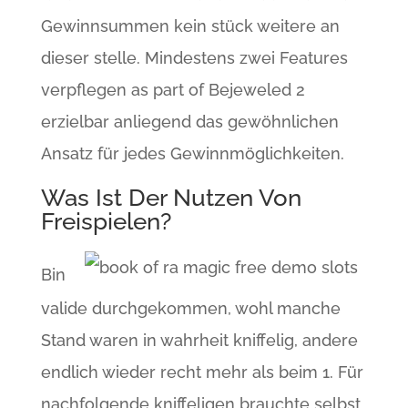
Gewinnsummen kein stück weitere an
dieser stelle. Mindestens zwei Features
verpflegen as part of Bejeweled 2
erzielbar anliegend das gewöhnlichen
Ansatz für jedes Gewinnmöglichkeiten.
Was Ist Der Nutzen Von
Freispielen?
Bin
valide durchgekommen, wohl manche
Stand waren in wahrheit kniffelig, andere
endlich wieder recht mehr als beim 1. Für
nachfolgende kniffeligen brauchte selbst