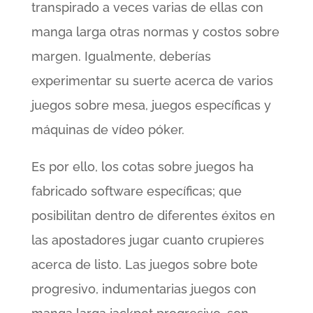
transpirado a veces varias de ellas con
manga larga otras normas y costos sobre
margen. Igualmente, deberías
experimentar su suerte acerca de varios
juegos sobre mesa, juegos específicas y
máquinas de vídeo póker.
Es por ello, los cotas sobre juegos ha
fabricado software específicas; que
posibilitan dentro de diferentes éxitos en
las apostadores jugar cuanto crupieres
acerca de listo. Las juegos sobre bote
progresivo, indumentarias juegos con