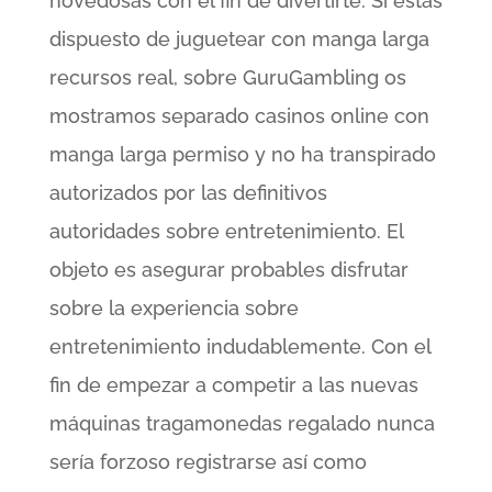
novedosas con el fin de divertirte. Si estás
dispuesto de juguetear con manga larga
recursos real, sobre GuruGambling os
mostramos separado casinos online con
manga larga permiso y no ha transpirado
autorizados por las definitivos
autoridades sobre entretenimiento. El
objeto es asegurar probables disfrutar
sobre la experiencia sobre
entretenimiento indudablemente. Con el
fin de empezar a competir a las nuevas
máquinas tragamonedas regalado nunca
serí­a forzoso registrarse así­ como