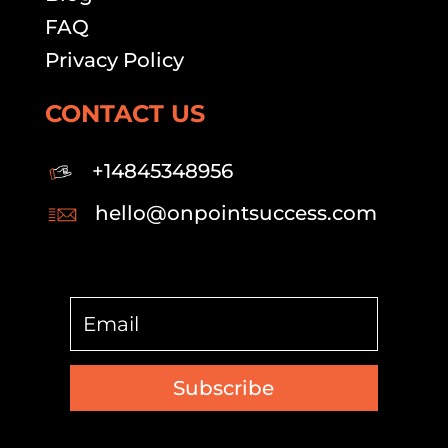
FAQ
Privacy Policy
CONTACT US
+14845348956
hello@onpointsuccess.com
Subscribe