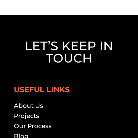
LET’S KEEP IN
TOUCH
USEFUL LINKS
About Us
Projects
Our Process
Blog