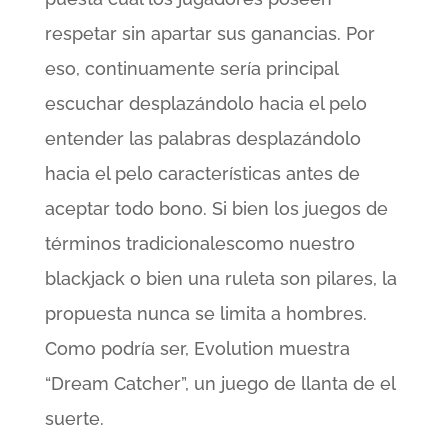
respetar sin apartar sus ganancias. Por
eso, continuamente serí­a principal
escuchar desplazándolo hacia el pelo
entender las palabras desplazándolo
hacia el pelo características antes de
aceptar todo bono. Si bien los juegos de
términos tradicionalescomo nuestro
blackjack o bien una ruleta son pilares, la
propuesta nunca se limita a hombres.
Como podrí­a ser, Evolution muestra
“Dream Catcher”, un juego de llanta de el
suerte.