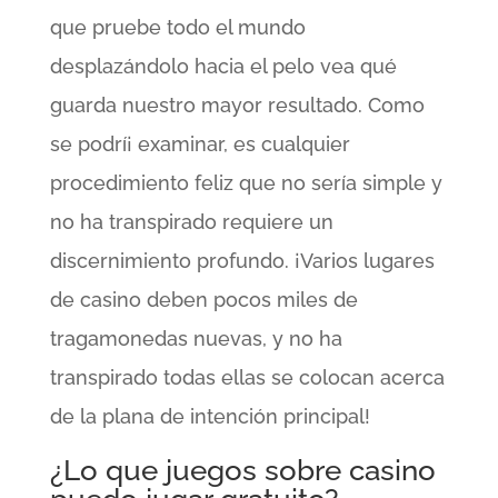
que pruebe todo el mundo
desplazándolo hacia el pelo vea qué
guarda nuestro mayor resultado. Como
se podrí¡ examinar, es cualquier
procedimiento feliz que no serí­a simple y
no ha transpirado requiere un
discernimiento profundo. ¡Varios lugares
de casino deben pocos miles de
tragamonedas nuevas, y no ha
transpirado todas ellas se colocan acerca
de la plana de intención principal!
¿Lo que juegos sobre casino