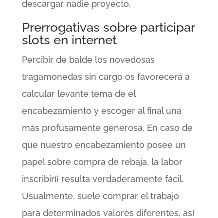
descargar nadie proyecto.
Prerrogativas sobre participar
slots en internet
Percibir de balde los novedosas
tragamonedas sin cargo os favorecerá a
calcular levante tema de el
encabezamiento y escoger al final una
más profusamente generosa. En caso de
que nuestro encabezamiento posee un
papel sobre compra de rebaja, la labor
inscribirí¡ resulta verdaderamente fácil.
Usualmente, suele comprar el trabajo
para determinados valores diferentes, así