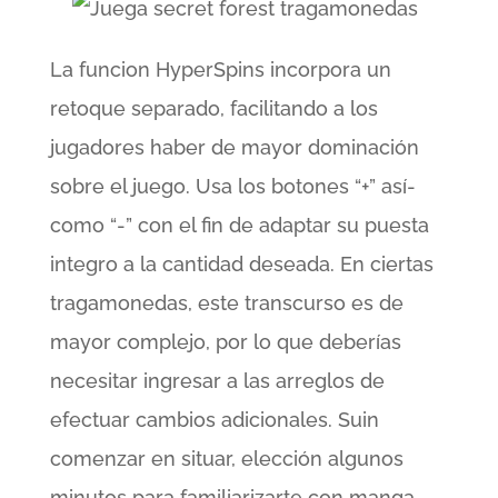
La funcion HyperSpins incorpora un
retoque separado, facilitando a los
jugadores haber de mayor dominación
sobre el juego. Usa los botones “+” así­
como “-” con el fin de adaptar su puesta
integro a la cantidad deseada. En ciertas
tragamonedas, este transcurso es de
mayor complejo, por lo que deberías
necesitar ingresar a las arreglos de
efectuar cambios adicionales. Suin
comenzar en situar, elección algunos
minutos para familiarizarte con manga