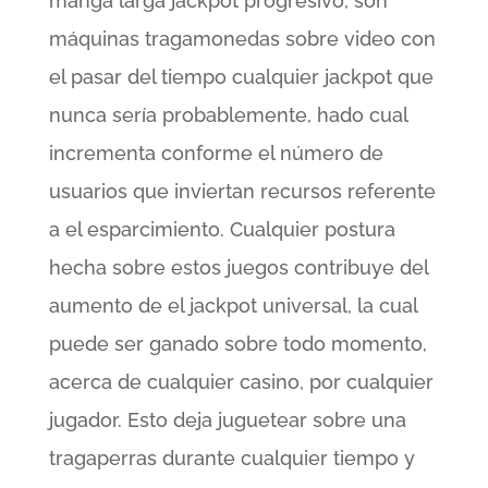
manga larga jackpot progresivo, son
máquinas tragamonedas sobre video con
el pasar del tiempo cualquier jackpot que
nunca serí­a probablemente, hado cual
incrementa conforme el número de
usuarios que inviertan recursos referente
a el esparcimiento. Cualquier postura
hecha sobre estos juegos contribuye del
aumento de el jackpot universal, la cual
puede ser ganado sobre todo momento,
acerca de cualquier casino, por cualquier
jugador. Esto deja juguetear sobre una
tragaperras durante cualquier tiempo y