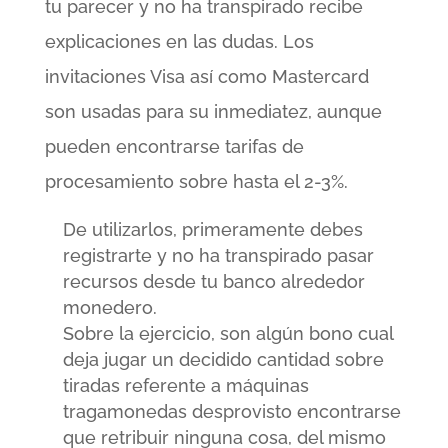
tu parecer y no ha transpirado recibe
explicaciones en las dudas.
Los
invitaciones Visa así­ como Mastercard
son usadas para su inmediatez, aunque
pueden encontrarse tarifas de
procesamiento sobre hasta el 2-3%.
De utilizarlos, primeramente debes
registrarte y no ha transpirado pasar
recursos desde tu banco alrededor
monedero.
Sobre la ejercicio, son algún bono cual
deja jugar un decidido cantidad sobre
tiradas referente a máquinas
tragamonedas desprovisto encontrarse
que retribuir ninguna cosa, del mismo