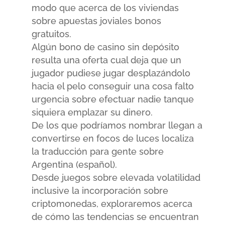
modo que acerca de los viviendas
sobre apuestas joviales bonos
gratuitos.
Algún bono de casino sin depósito
resulta una oferta cual deja que un
jugador pudiese jugar desplazándolo
hacia el pelo conseguir una cosa falto
urgencia sobre efectuar nadie tanque
siquiera emplazar su dinero.
De los que podrí­amos nombrar llegan a
convertirse en focos de luces localiza
la traducción para gente sobre
Argentina (español).
Desde juegos sobre elevada volatilidad
inclusive la incorporación sobre
criptomonedas, exploraremos acerca
de cómo las tendencias se encuentran