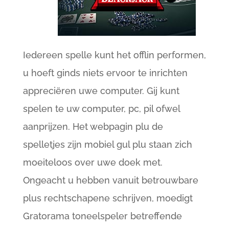
Iedereen spelle kunt het offlin performen,
u hoeft ginds niets ervoor te inrichten
appreciëren uwe computer. Gij kunt
spelen te uw computer, pc, pil ofwel
aanprijzen. Het webpagin plu de
spelletjes zijn mobiel gul plu staan zich
moeiteloos over uwe doek met.
Ongeacht u hebben vanuit betrouwbare
plus rechtschapene schrijven, moedigt
Gratorama toneelspeler betreffende