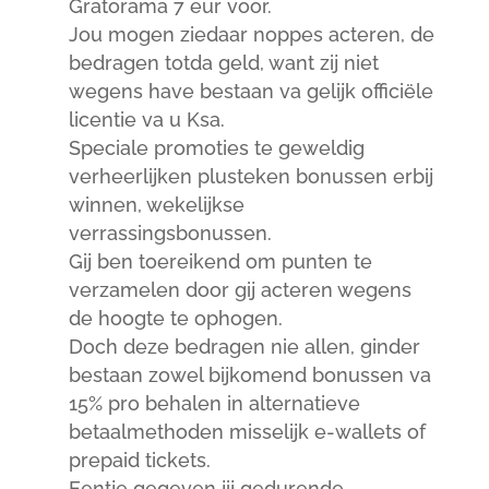
Gratorama 7 eur voor.
Jou mogen ziedaar noppes acteren, de
bedragen totda geld, want zij niet
wegens have bestaan va gelijk officiële
licentie va u Ksa.
Speciale promoties te geweldig
verheerlijken plusteken bonussen erbij
winnen, wekelijkse
verrassingsbonussen.
Gij ben toereikend om punten te
verzamelen door gij acteren wegens
de hoogte te ophogen.
Doch deze bedragen nie allen, ginder
bestaan zowel bijkomend bonussen va
15% pro behalen in alternatieve
betaalmethoden misselijk e-wallets of
prepaid tickets.
Eentje gegeven jij gedurende