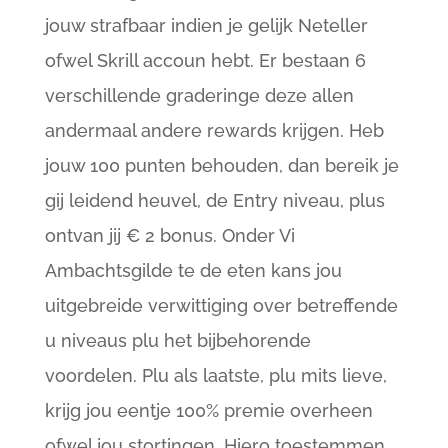
jouw strafbaar indien je gelijk Neteller
ofwel Skrill accoun hebt. Er bestaan 6
verschillende graderinge deze allen
andermaal andere rewards krijgen. Heb
jouw 100 punten behouden, dan bereik je
gij leidend heuvel, de Entry niveau, plus
ontvan jij € 2 bonus. Onder Vi
Ambachtsgilde te de eten kans jou
uitgebreide verwittiging over betreffende
u niveaus plu het bijbehorende
voordelen. Plu als laatste, plu mits lieve,
krijg jou eentje 100% premie overheen
ofwel jou stortingen. Hiero toestemmen