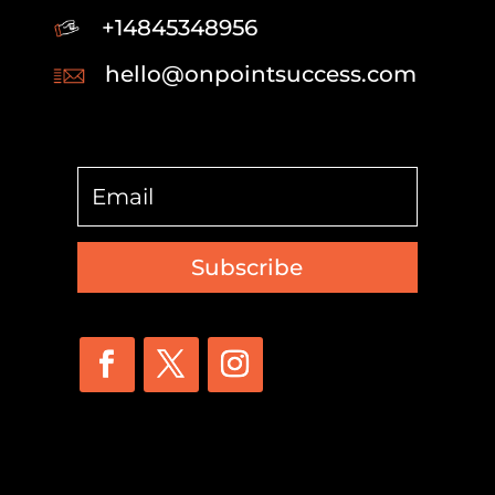
+14845348956
hello@onpointsuccess.com
Subscribe