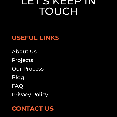
LET’S KEEP IN
TOUCH
USEFUL LINKS
About Us
Projects
Our Process
Blog
FAQ
Privacy Policy
CONTACT US