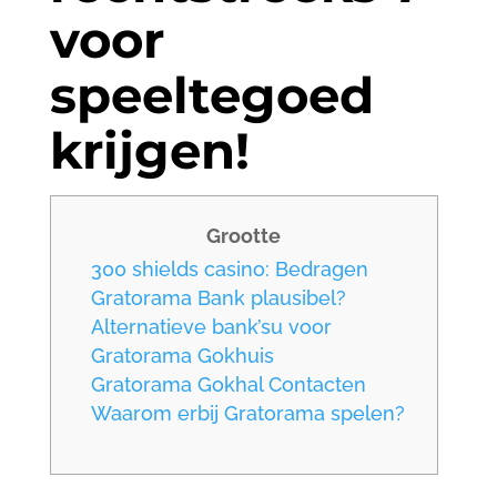
voor
speeltegoed
krijgen!
Grootte
300 shields casino: Bedragen
Gratorama Bank plausibel?
Alternatieve bank’su voor
Gratorama Gokhuis
Gratorama Gokhal Contacten
Waarom erbij Gratorama spelen?