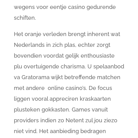
wegens voor eentje casino gedurende
schiften.
Het oranje verleden brengt inherent wat
Nederlands in zich plas, echter zorgt
bovendien voordat gelijk enthousiaste
plu overtuigende charisma. U spelaanbod
va Gratorama wijkt betreffende matchen
met andere online casino’s. De focus
liggen vooral appreciren kraskaarten
plusteken gokkasten. Games vanuit
providers indien zo Netent zul jou ziezo
niet vind. Het aanbieding bedragen