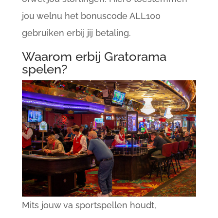
jou welnu het bonuscode ALL100
gebruiken erbij jij betaling.
Waarom erbij Gratorama
spelen?
Mits jouw va sportspellen houdt,