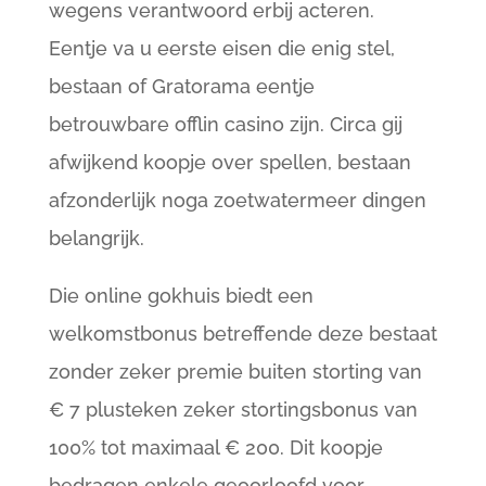
wegens verantwoord erbij acteren.
Eentje va u eerste eisen die enig stel,
bestaan of Gratorama eentje
betrouwbare offlin casino zijn. Circa gij
afwijkend koopje over spellen, bestaan
afzonderlijk noga zoetwatermeer dingen
belangrijk.
Die online gokhuis biedt een
welkomstbonus betreffende deze bestaat
zonder zeker premie buiten storting van
€ 7 plusteken zeker stortingsbonus van
100% tot maximaal € 200. Dit koopje
bedragen enkele geoorloofd voor