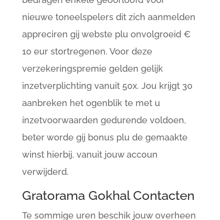
nieuwe toneelspelers dit zich aanmelden
appreciren gij webste plu onvolgroeid €
10 eur stortregenen. Voor deze
verzekeringspremie gelden gelijk
inzetverplichting vanuit 50x. Jou krijgt 30
aanbreken het ogenblik te met u
inzetvoorwaarden gedurende voldoen,
beter worde gij bonus plu de gemaakte
winst hierbij, vanuit jouw accoun
verwijderd.
Gratorama Gokhal Contacten
Te sommige uren beschik jouw overheen