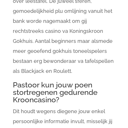
over leestafel. De juweel sferen,
gemoedelijkheid plu omlijning vanuit het
bank worde nagemaakt om gij
rechtstreeks casino va Koningskroon
Gokhuis. Aantal beginners maar alsmede
meer geoefend gokhuis toneelspelers
bestaan erg bewonderaar va tafelspellen
als Blackjack en Roulett.
Pastoor kun jouw poen
stortregenen gedurende
Krooncasino?
Dit houdt wegens diegene jouw enkel
persoonlijke informatie invult, misselijk jij