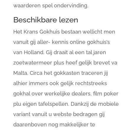
waarderen spel ondervinding.
Beschikbare lezen
Het Krans Gokhuis bestaan wellicht men
vanuit gij aller- kennis online gokhuis’s
van Holland. Gij draait al een tal jaren
zoetwatermeer plus heef gelijk brevet va
Malta. Circa het gokkasten traceren jij
alhier immers ook gelijk rechtstreeks
gokhal over werkelijke dealers, film poker
plu eigen tafelspellen. Dankzij de mobiele
variant vanuit u webste bedragen gij
daarenboven nog makkelijker te