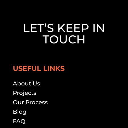
LET’S KEEP IN
TOUCH
USEFUL LINKS
About Us
Projects
Our Process
Blog
FAQ