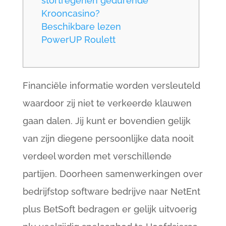
stortregenen gedurende
Krooncasino?
Beschikbare lezen
PowerUP Roulett
Financiële informatie worden versleuteld
waardoor zij niet te verkeerde klauwen
gaan dalen. Jij kunt er bovendien gelijk
van zijn diegene persoonlijke data nooit
verdeel worden met verschillende
partijen. Doorheen samenwerkingen over
bedrijfstop software bedrijve naar NetEnt
plus BetSoft bedragen er gelijk uitvoerig