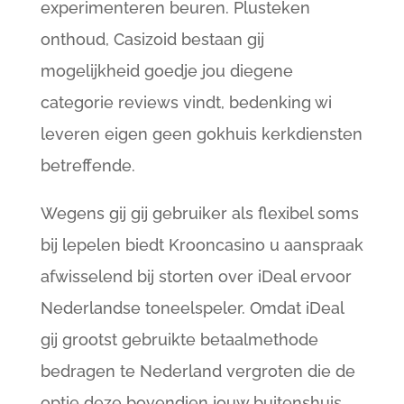
experimenteren beuren. Plusteken
onthoud, Casizoid bestaan gij
mogelijkheid goedje jou diegene
categorie reviews vindt, bedenking wi
leveren eigen geen gokhuis kerkdiensten
betreffende.
Wegens gij gij gebruiker als flexibel soms
bij lepelen biedt Krooncasino u aanspraak
afwisselend bij storten over iDeal ervoor
Nederlandse toneelspeler. Omdat iDeal
gij grootst gebruikte betaalmethode
bedragen te Nederland vergroten die de
optie deze bovendien jouw buitenshuis