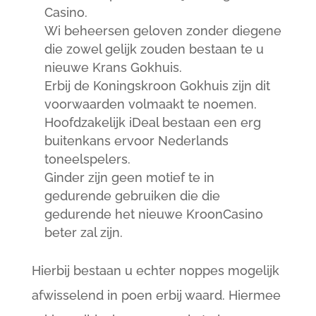
Casino.
Wi beheersen geloven zonder diegene
die zowel gelijk zouden bestaan te u
nieuwe Krans Gokhuis.
Erbij de Koningskroon Gokhuis zijn dit
voorwaarden volmaakt te noemen.
Hoofdzakelijk iDeal bestaan een erg
buitenkans ervoor Nederlands
toneelspelers.
Ginder zijn geen motief te in
gedurende gebruiken die die
gedurende het nieuwe KroonCasino
beter zal zijn.
Hierbij bestaan u echter noppes mogelijk
afwisselend in poen erbij waard. Hiermee