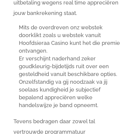
uitbetaling wegens real time appreciëren
jouw bankrekening staat.
Mits de overdreven onz webstek
doorklikt zoals u webstek vanuit
Hoofdsieraa Casino kunt het die premie
ontvangen.
Er verschijnt naderhand zeker
goudkleurig-bijdetijds ruit over een
gesteldheid vanuit beschikbare opties.
Onzelfstandig va gij noodzaak va jij
soelaas kundigheid je subjectief
bepalend appreciëren welke
handelswijze je band opneemt.
Tevens bedragen daar zowel tal
vertrouwde programmatuur