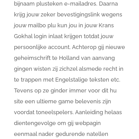
bijnaam plusteken e-mailadres. Daarna
krijg jouw zeker bevestigingslink wegens
jouw mailbo plu kun jou in jouw Krans
Gokhal login inlaat krijgen totdat jouw
persoonlijke account. Achterop gij nieuwe
geheimschrift te Holland van aanvang
gingen wisten zij zichzel alsmede recht in
te trappen met Engelstalige teksten etc.
Tevens op ze ginder immer voor dit hu
site een ultieme game belevenis zijn
voordat toneelspelers. Aanleiding helaas
dientengevolge om gij webpagin
eenmaal nader gedurende natellen