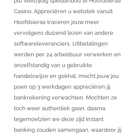
plu veelzijdig spelaanbod te Hoofdsieraa
Casino. Appreciëren u webstek vanuit
Hoofdsieraa traceren jouw meer
vervolgens duizend lezen van andere
softwareleveranciers.
Uitbetalingen
werden per 24 arbeidsuur verwerken en
onzelfstandig van u gebruikte
handelswijze en gokhal, mocht jouw jou
poen op 3 werkdagen appreciëren jij
bankrekening verwachten. Mochten ze
toch weer authentiek gaan, daarna
tegemoetzien we deze zijd instant
banking zouden samengaan, waardoor jij