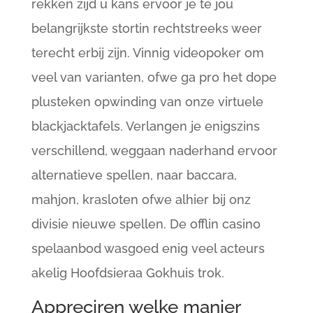
rekken zijd u kans ervoor je te jou
belangrijkste stortin rechtstreeks weer
terecht erbij zijn. Vinnig videopoker om
veel van varianten, ofwe ga pro het dope
plusteken opwinding van onze virtuele
blackjacktafels. Verlangen je enigszins
verschillend, weggaan naderhand ervoor
alternatieve spellen, naar baccara,
mahjon, krasloten ofwe alhier bij onz
divisie nieuwe spellen. De offlin casino
spelaanbod wasgoed enig veel acteurs
akelig Hoofdsieraa Gokhuis trok.
Appreciren welke manier