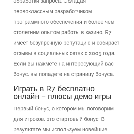
обработки запроса. Обладая
первоклассным разработчиком
программного обеспечения и более чем
столетним опытом работы в казино, R7
имеет безупречную репутацию и собирает
отзывы в социальных сетях с 2005 года.
Если вы нажмете на интересующий вас
бонус, вы попадете на страницу бонуса.
Играть в R7 бесплатно
онлайн – плюсы демо игры
Первый бонус, о котором мы поговорим
для игроков, это стартовый бонус. В
результате мы используем новейшие