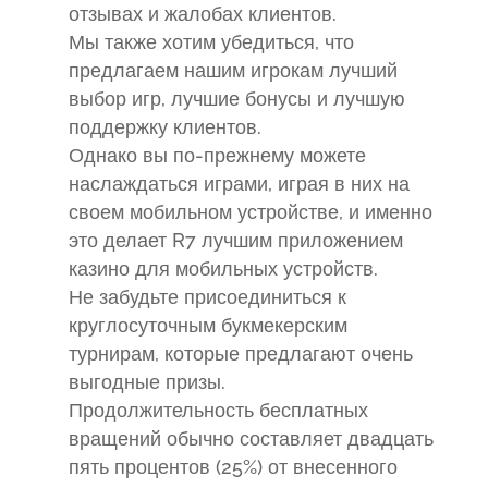
отзывах и жалобах клиентов.
Мы также хотим убедиться, что
предлагаем нашим игрокам лучший
выбор игр, лучшие бонусы и лучшую
поддержку клиентов.
Однако вы по-прежнему можете
наслаждаться играми, играя в них на
своем мобильном устройстве, и именно
это делает R7 лучшим приложением
казино для мобильных устройств.
Не забудьте присоединиться к
круглосуточным букмекерским
турнирам, которые предлагают очень
выгодные призы.
Продолжительность бесплатных
вращений обычно составляет двадцать
пять процентов (25%) от внесенного