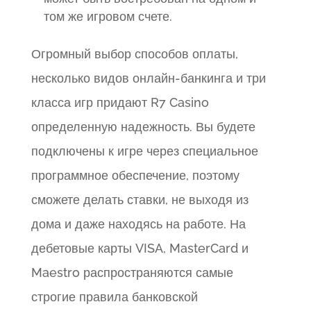
том же игровом счете.
Огромный выбор способов оплаты,
несколько видов онлайн-банкинга и три
класса игр придают R7 Casino
определенную надежность. Вы будете
подключены к игре через специальное
программное обеспечение, поэтому
сможете делать ставки, не выходя из
дома и даже находясь на работе. На
дебетовые карты VISA, MasterCard и
Maestro распространяются самые
строгие правила банковской