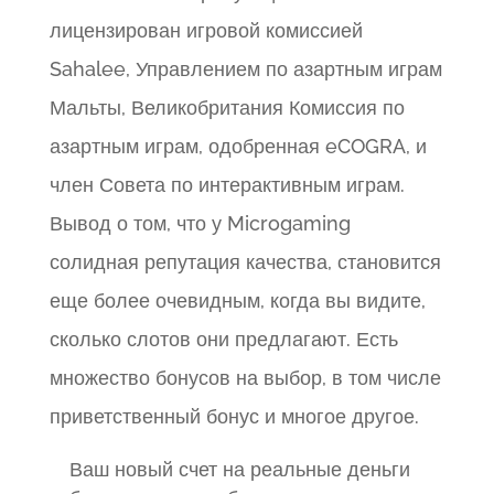
лицензирован игровой комиссией
Sahalee, Управлением по азартным играм
Мальты, Великобритания Комиссия по
азартным играм, одобренная eCOGRA, и
член Совета по интерактивным играм.
Вывод о том, что у Microgaming
солидная репутация качества, становится
еще более очевидным, когда вы видите,
сколько слотов они предлагают. Есть
множество бонусов на выбор, в том числе
приветственный бонус и многое другое.
Ваш новый счет на реальные деньги