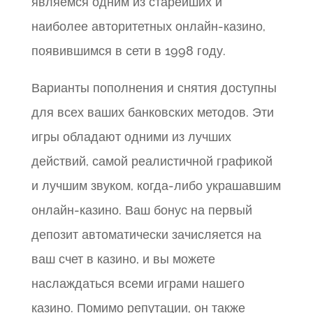
являемся одним из старейших и
наиболее авторитетных онлайн-казино,
появившимся в сети в 1998 году.
Варианты пополнения и снятия доступны
для всех ваших банковских методов. Эти
игры обладают одними из лучших
действий, самой реалистичной графикой
и лучшим звуком, когда-либо украшавшим
онлайн-казино. Ваш бонус на первый
депозит автоматически зачисляется на
ваш счет в казино, и вы можете
наслаждаться всеми играми нашего
казино. Помимо репутации, он также