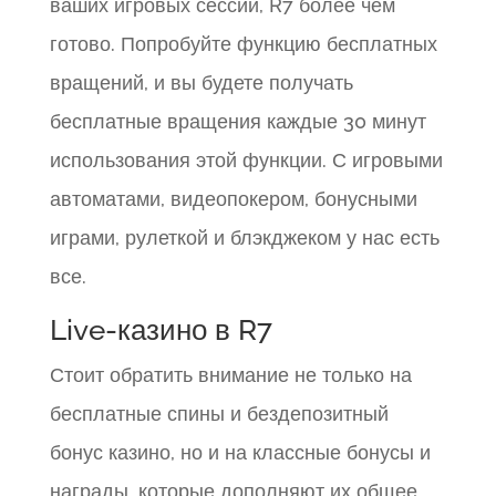
ваших игровых сессий, R7 более чем
готово. Попробуйте функцию бесплатных
вращений, и вы будете получать
бесплатные вращения каждые 30 минут
использования этой функции. С игровыми
автоматами, видеопокером, бонусными
играми, рулеткой и блэкджеком у нас есть
все.
Live-казино в R7
Стоит обратить внимание не только на
бесплатные спины и бездепозитный
бонус казино, но и на классные бонусы и
награды, которые дополняют их общее