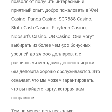
позволяют получить интересный и
приятный опыт. Добро пожаловать в Wet
Casino, Panda Casino, SCR888 Casino,
Sloto Cash Casino, Playtech Casino,
Neosurfs Casino, UB Casino. Они могут
выбирать из более чем 500 бонусных
уровней до 25 000 долларов, а с
различными методами депозита игроки
без депозита хорошо обслуживаются. Это
означает, что мы можем гарантировать,
что вы найдете карту, которая вам
понравится.
Тем не менее, есть несколько