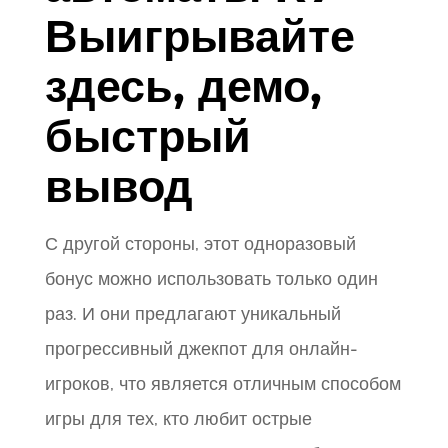
Выигрывайте
здесь, демо,
быстрый
вывод
С другой стороны, этот одноразовый
бонус можно использовать только один
раз. И они предлагают уникальный
прогрессивный джекпот для онлайн-
игроков, что является отличным способом
игры для тех, кто любит острые