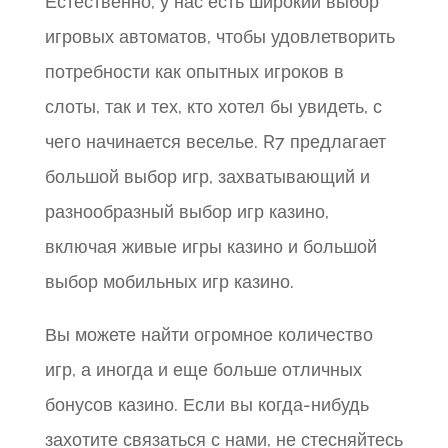
Естественно, у нас есть широкий выбор
игровых автоматов, чтобы удовлетворить
потребности как опытных игроков в
слоты, так и тех, кто хотел бы увидеть, с
чего начинается веселье. R7 предлагает
большой выбор игр, захватывающий и
разнообразный выбор игр казино,
включая живые игры казино и большой
выбор мобильных игр казино.
Вы можете найти огромное количество
игр, а иногда и еще больше отличных
бонусов казино. Если вы когда-нибудь
захотите связаться с нами, не стесняйтесь