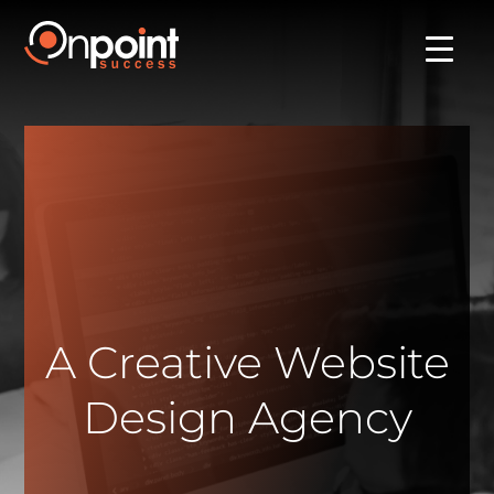
A Creative Website
Design Agency