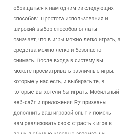
обращаться к нам одним из следующих
способов:. Простота использования и
широкий выбор способов оплаты
означает, что в игры можно легко играть, а
средства можно легко и безопасно
снимать. После входа в систему вы
можете просматривать различные игры,
которые у нас есть, и выбирать те, в
которые вы хотели бы играть. Мобильный
веб-сайт и приложения R7 призваны
дополнить ваш игровой опыт и помочь
вам реализовать свою страсть к игре в
ваши любимые игровые автоматы и