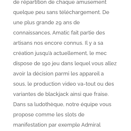
de répartition de chaque amusement
quelque peu sans téléchargement. De
une plus grande 29 ans de
connaissances, Amatic fait partie des
artisans nos encore connus. Il y a sa
création jusqu’à actuellement, le mec
dispose de 190 jeu dans lequel vous allez
avoir la décision parmi les appareil a
sous, le production video va-tout ou des
variantes de blackjack ainsi que fraise.
Dans sa ludothèque, notre équipe vous
propose comme les slots de
manifestation par exemple Admiral