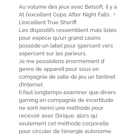
Au volume des jeux avec Betsoft, il y a
At l’excellent Copa, After Night Falls , !
L’excellent True Sheriff.
Les dispositifs ressemblent mais listés
pour espèce qu’un grand casino
possède un label pour 5percent vers
10percent sur les parieurs.
Je me possédons énormément d’
genre de appareil pour sous en
compagnie de salle de jeu un tantinet
d’internet.
Il faut longtemps examiner que divers
gaming en compagnie de incertitude
ne sont nenni une méthode pour
recevoir avec l’brique, alors qu’
seulement cet méthode corporelle
pour circuler de l’énergie autonome.