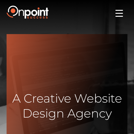
A Creative Website
Design Agency