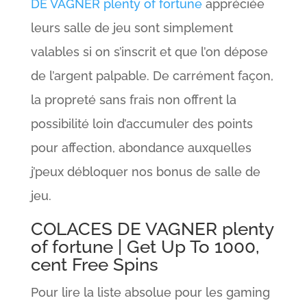
DE VAGNER plenty of fortune
appréciée
leurs salle de jeu sont simplement
valables si on s’inscrit et que l’on dépose
de l’argent palpable. De carrément façon,
la propreté sans frais non offrent la
possibilité loin d’accumuler des points
pour affection, abondance auxquelles
j’peux débloquer nos bonus de salle de
jeu.
COLACES DE VAGNER plenty
of fortune | Get Up To 1000,
cent Free Spins
Pour lire la liste absolue pour les gaming