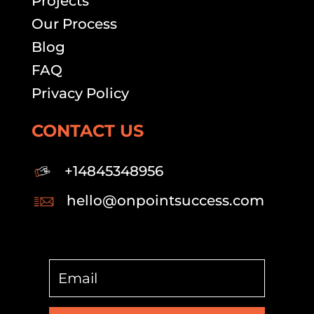
Projects
Our Process
Blog
FAQ
Privacy Policy
CONTACT US
+14845348956
hello@onpointsuccess.com