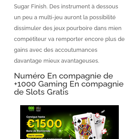
Sugar Finish. Des instrument à dessous
un peu a multi-jeu auront la possibilité
dissimuler des jeux pourboire dans mien
compétiteur va remporter encore plus de
gains avec des accoutumances
davantage mieux avantageuses.
Numéro En compagnie de
+1000 Gaming En compagnie
de Slots Gratis