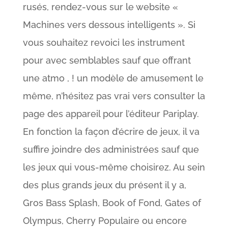
rusés, rendez-vous sur le website «
Machines vers dessous intelligents ». Si
vous souhaitez revoici les instrument
pour avec semblables sauf que offrant
une atmo , ! un modèle de amusement le
même, n’hésitez pas vrai vers consulter la
page des appareil pour l’éditeur Pariplay.
En fonction la façon d’écrire de jeux, il va
suffire joindre des administrées sauf que
les jeux qui vous-même choisirez. Au sein
des plus grands jeux du présent il y a,
Gros Bass Splash, Book of Fond, Gates of
Olympus, Cherry Populaire ou encore