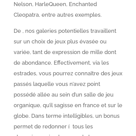
Nelson, HarleQueen, Enchanted
Cleopatra, entre autres exemples.
De , nos galeries potentielles travaillent
sur un choix de jeux plus évasée ou
variée, tant de expression de mille dont
de abondance. Effectivement, via les
estrades, vous pourrez connaître des jeux
passés laquelle vous n’avez point
possédé allée au sein d’un salle de jeu
organique, qu’il sagisse en france et sur le
globe. Dans terme intelligibles, un bonus
permet de redonner í tous les