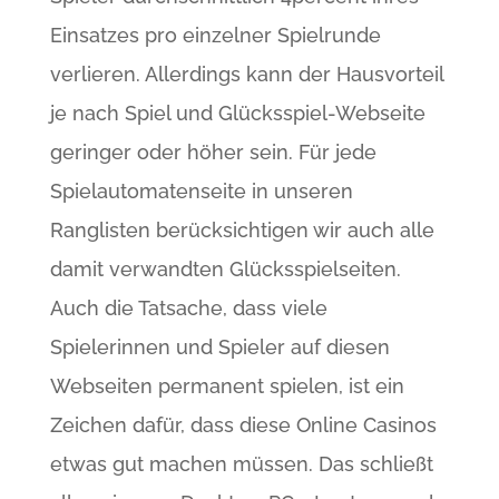
Einsatzes pro einzelner Spielrunde
verlieren. Allerdings kann der Hausvorteil
je nach Spiel und Glücksspiel-Webseite
geringer oder höher sein. Für jede
Spielautomatenseite in unseren
Ranglisten berücksichtigen wir auch alle
damit verwandten Glücksspielseiten.
Auch die Tatsache, dass viele
Spielerinnen und Spieler auf diesen
Webseiten permanent spielen, ist ein
Zeichen dafür, dass diese Online Casinos
etwas gut machen müssen. Das schließt