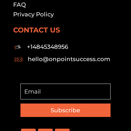
FAQ
Privacy Policy
CONTACT US
+14845348956
hello@onpointsuccess.com
Subscribe