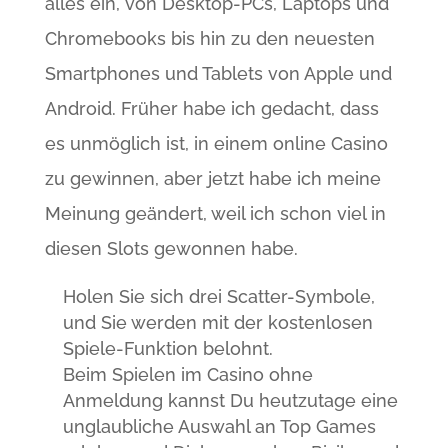
alles ein, von Desktop-PCs, Laptops und
Chromebooks bis hin zu den neuesten
Smartphones und Tablets von Apple und
Android. Früher habe ich gedacht, dass
es unmöglich ist, in einem online Casino
zu gewinnen, aber jetzt habe ich meine
Meinung geändert, weil ich schon viel in
diesen Slots gewonnen habe.
Holen Sie sich drei Scatter-Symbole,
und Sie werden mit der kostenlosen
Spiele-Funktion belohnt.
Beim Spielen im Casino ohne
Anmeldung kannst Du heutzutage eine
unglaubliche Auswahl an Top Games