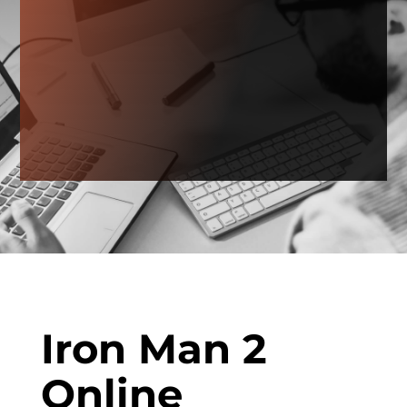
Iron Man 2
Online