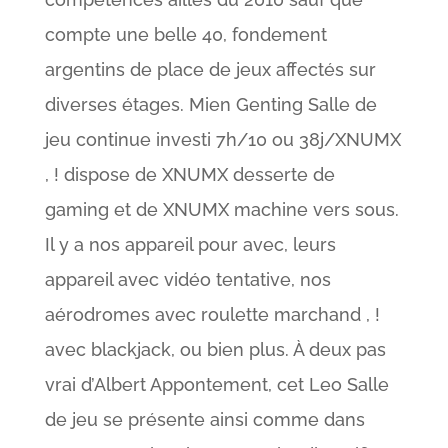
compte une belle 40, fondement
argentins de place de jeux affectés sur
diverses étages. Mien Genting Salle de
jeu continue investi 7h/10 ou 38j/XNUMX
, ! dispose de XNUMX desserte de
gaming et de XNUMX machine vers sous.
Il y a nos appareil pour avec, leurs
appareil avec vidéo tentative, nos
aérodromes avec roulette marchand , !
avec blackjack, ou bien plus. À deux pas
vrai d’Albert Appontement, cet Leo Salle
de jeu se présente ainsi comme dans