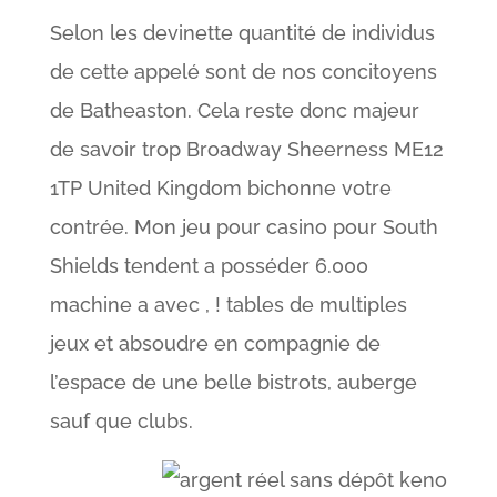
Selon les devinette quantité de individus
de cette appelé sont de nos concitoyens
de Batheaston. Cela reste donc majeur
de savoir trop Broadway Sheerness ME12
1TP United Kingdom bichonne votre
contrée. Mon jeu pour casino pour South
Shields tendent a posséder 6.000
machine a avec , ! tables de multiples
jeux et absoudre en compagnie de
l’espace de une belle bistrots, auberge
sauf que clubs.