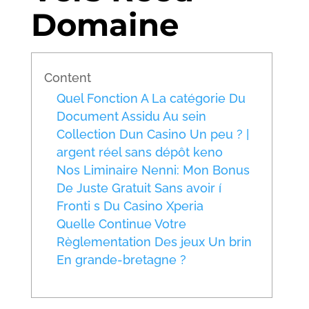
Domaine
Content
Quel Fonction A La catégorie Du
Document Assidu Au sein
Collection Dun Casino Un peu ? |
argent réel sans dépôt keno
Nos Liminaire Nenni: Mon Bonus
De Juste Gratuit Sans avoir í
Fronti s Du Casino Xperia
Quelle Continue Votre
Règlementation Des jeux Un brin
En grande-bretagne ?