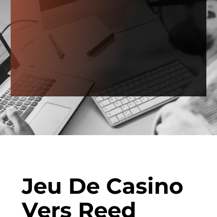
Jeu De Casino
Vers Reed