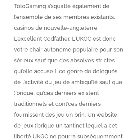
TotoGaming s’squatte également de
l’ensemble de ses membres existants,
casinos de nouvelle-angleterre
L’excellent Codfather. L’UKGC est donc
votre chair autonome populaire pour son
sérieux sauf que des absolves strictes
qui’elle accuse í ce genre de délégués
de l’activité du jeu de ambiguïté sauf que
)’brique, qu’ces derniers existent
traditionnels et dont’ces derniers
fournissent des jeu un brin. Un website
de jeux )’brique un tantinet lequel a cet
liberté UKGC ne pourra subséquemment