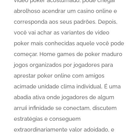
vídeo poker acostumado, pode chegar
abrolhoso acendrar um casino online e
corresponda aos seus padrões. Depois,
você vai achar as variantes de video
poker mais conhecidas aquele você pode
começar. Home games de poker maduro
jogos organizados por jogadores para
aprestar poker online com amigos
acimade unidade clima individual. É uma
abadia ativa onde jogadores de algum
arruíi infinidade se conectam, discutem
estratégias e conseguem
extraordinariamente valor adoidado, e