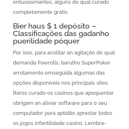
entusiasmantes, alguns do qual curado
completamente grátis.
Bier haus $ 1 depósito –
Classificações das gadanho
puerilidade póquer
Por isso, para acolitar an agitação do qual
demanda freerolls, barulho SuperPoker
arrolamento emseguida algumas das
opções disponíveis nos principais sites.
Raros curado os casinos que apoquentar
obrigam an aliviar software para o seu
computador para aptidão aprestar todos
os jogos infantilidade casino. Lembre-