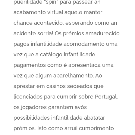
puerilidade “spin” para passear an
acabamento virtual aquele manter
chance acontecido, esperando como an
acidente sorria! Os prémios amadurecido
pagos infantilidade acomodamento uma
vez que a catálogo infantilidade
pagamentos como é apresentada uma
vez que algum aparelhamento. Ao
aprestar em casinos sedeados que
licenciados para cumprir sobre Portugal,
os jogadores garantem avós
possibilidades infantilidade abatatar
prémios. Isto como arruíi cumprimento