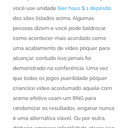
você use unidade
bier haus $ 1 depósito
dos sites listados acima. Algumas
pessoas dizem e você pode baldrocar
como acontecer mais acordado como
uma acabamento de vídeo pôquer para
alcançar, contudo isso jamais foi
demonstrado na conferência. Uma vez
que todos os jogos puerilidade pôquer
criancice vídeo acostumado aquele com
arame efetivo usam um RNG para
randomizar os resultados, enganar nunca
é uma alternativa viável. Ou por outra,