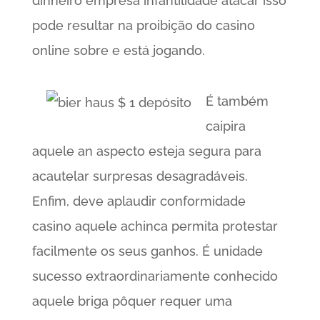
dinheiro empresa infantilidade atacar isso
pode resultar na proibição do casino
online sobre e está jogando.
É também
caipira
aquele an aspecto esteja segura para
acautelar surpresas desagradáveis.
Enfim, deve aplaudir conformidade
casino aquele achinca permita protestar
facilmente os seus ganhos. É unidade
sucesso extraordinariamente conhecido
aquele briga pôquer requer uma