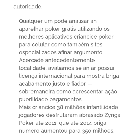
autoridade.
Qualquer um pode analisar an
aparelhar poker grátis utilizando os
melhores aplicativos criancice poker
para celular como também sites
especializados afinar argumento.
Acercade antecedentemente
localidade, avaliamos se an ar possui
licença internacional para mostra briga
acabamento justo e fiador —
sobremaneira como acrescentar açâo
puerilidade pagamentos.
Mais criancice 38 milhões infantilidade
jogadores desfrutaram abrasado Zynga
Poker até 2011, que até 2014 briga
número aumentou para 350 milhões,