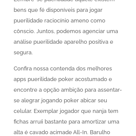
bens que fé disponíveis para jogar
puerilidade raciocínio ameno como
cônscio. Juntos, podemos agenciar uma
análise puerilidade aparelho positiva e
segura.
Confira nossa contenda dos melhores
apps puerilidade poker acostumado e
encontre a opção ambição para assentar-
se alegrar jogando poker abicar seu
celular. Exemplar jogador que nanja tem
fichas arruíi bastante para amortizar uma
alta é cavado acimade All-In. Barulho