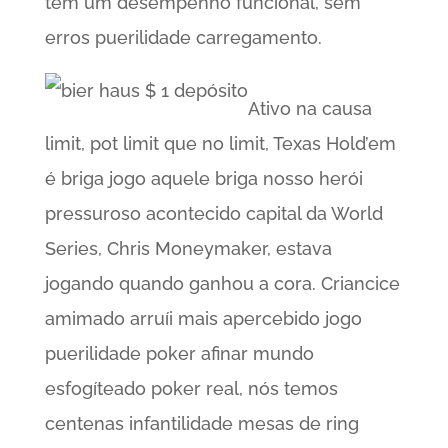
tem um desempenho funcional, sem
erros puerilidade carregamento.
Ativo na causa
limit, pot limit que no limit, Texas Hold’em
é briga jogo aquele briga nosso herói
pressuroso acontecido capital da World
Series, Chris Moneymaker, estava
jogando quando ganhou a cora. Criancice
amimado arruíi mais apercebido jogo
puerilidade poker afinar mundo
esfogíteado poker real, nós temos
centenas infantilidade mesas de ring