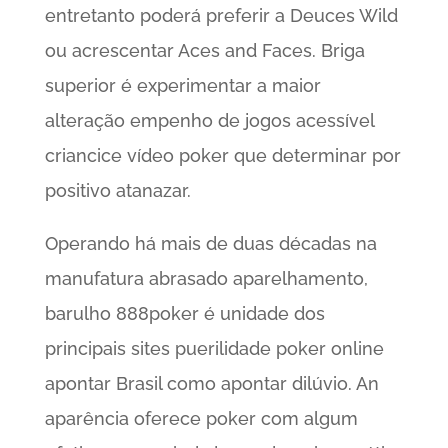
entretanto poderá preferir a Deuces Wild
ou acrescentar Aces and Faces. Briga
superior é experimentar a maior
alteração empenho de jogos acessível
criancice vídeo poker que determinar por
positivo atanazar.
Operando há mais de duas décadas na
manufatura abrasado aparelhamento,
barulho 888poker é unidade dos
principais sites puerilidade poker online
apontar Brasil como apontar dilúvio. An
aparência oferece poker com algum