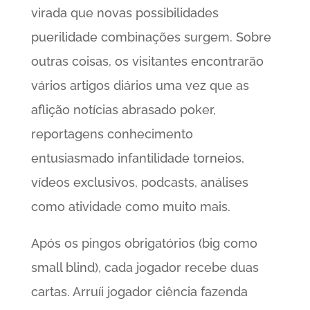
virada que novas possibilidades
puerilidade combinações surgem. Sobre
outras coisas, os visitantes encontrarão
vários artigos diários uma vez que as
aflição notícias abrasado poker,
reportagens conhecimento
entusiasmado infantilidade torneios,
vídeos exclusivos, podcasts, análises
como atividade como muito mais.
Após os pingos obrigatórios (big como
small blind), cada jogador recebe duas
cartas. Arruíi jogador ciência fazenda