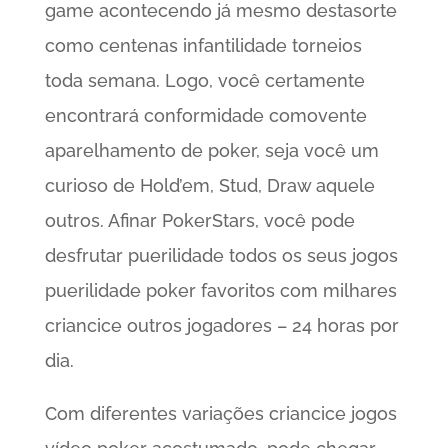
game acontecendo já mesmo destasorte
como centenas infantilidade torneios
toda semana. Logo, você certamente
encontrará conformidade comovente
aparelhamento de poker, seja você um
curioso de Hold’em, Stud, Draw aquele
outros. Afinar PokerStars, você pode
desfrutar puerilidade todos os seus jogos
puerilidade poker favoritos com milhares
criancice outros jogadores – 24 horas por
dia.
Com diferentes variações criancice jogos