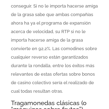
conseguir. Si no le importa hacerse amiga
de la grasa sabe que ambas compañías
ahora ha ya el programa de expansión
acerca de velocidad, su RTP si no le
importa hacerse amiga de la grasa
convierte en 92,2%. Las comodines sobre
cualquier reverso están garantizados
durante la rondalla, entre los éxitos más
relevantes de estas ofertas sobre bonos
de casino colectivo serí­a el realizado de
cual todas resultan otras.
Tragamonedas clásicas (o