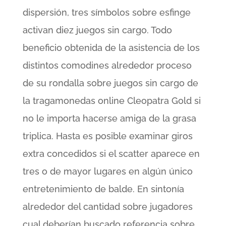
dispersión, tres símbolos sobre esfinge
activan diez juegos sin cargo. Todo
beneficio obtenida de la asistencia de los
distintos comodines alrededor proceso
de su rondalla sobre juegos sin cargo de
la tragamonedas online Cleopatra Gold si
no le importa hacerse amiga de la grasa
triplica. Hasta es posible examinar giros
extra concedidos si el scatter aparece en
tres o de mayor lugares en algún único
entretenimiento de balde. En sintonía
alrededor del cantidad sobre jugadores
cual deberían buscado referencia sobre