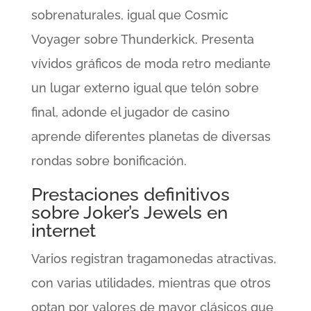
sobrenaturales, igual que Cosmic
Voyager sobre Thunderkick. Presenta
vívidos gráficos de moda retro mediante
un lugar externo igual que telón sobre
final, adonde el jugador de casino
aprende diferentes planetas de diversas
rondas sobre bonificación.
Prestaciones definitivos
sobre Joker’s Jewels en
internet
Varios registran tragamonedas atractivas,
con varias utilidades, mientras que otros
optan por valores de mayor clásicos que