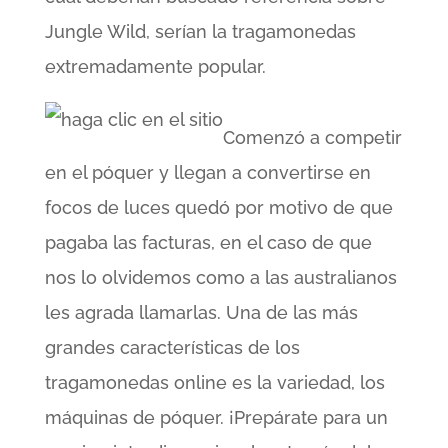
Jungle Wild, serían la tragamonedas
extremadamente popular.
Comenzó a competir
en el póquer y llegan a convertirse en
focos de luces quedó por motivo de que
pagaba las facturas, en el caso de que
nos lo olvidemos como a las australianos
les agrada llamarlas. Una de las más
grandes características de los
tragamonedas online es la variedad, los
máquinas de póquer. ¡Prepárate para un