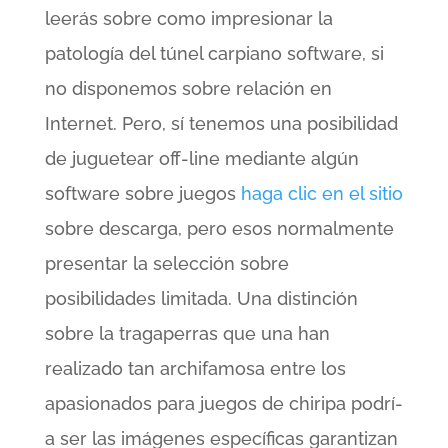
leerás sobre como impresionar la
patologí­a del túnel carpiano software, si
no disponemos sobre relación en
Internet. Pero, sí tenemos una posibilidad
de juguetear off-line mediante algún
software sobre juegos
haga clic en el sitio
sobre descarga, pero esos normalmente
presentar la selección sobre
posibilidades limitada. Una distinción
sobre la tragaperras que una han
realizado tan archifamosa entre los
apasionados para juegos de chiripa podrí­
a ser las imágenes específicas garantizan