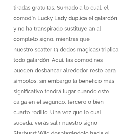
tiradas gratuitas. Sumado a lo cual, el
comodín Lucky Lady duplica el galardón
y no ha transpirado sustituye an al
completo signo, mientras que
nuestro scatter (3 dedos mágicas) triplica
todo galardón. Aquí, las comodines
pueden desbancar alrededor resto para
símbolos, sin embargo la beneficio más
significativo tendrá lugar cuando este
caiga en el segundo, tercero o bien
cuarto rodillo. Una vez que lo cual
suceda, verás salir nuestro signo
Starburst Wild desplazándolo hacia el