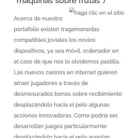
“máquinas sobre frutas”)
Acerca de nuestro
portafolio existen tragamonedas
compatibles joviales los novios
dispositivos, ya sea móvil, ordenador en
el caso de que nos lo olvidemos pastilla.
Las nuevos casinos en internet quieren
atraer jugadores a través de
desmesurados bonos sobre recibimiento
desplazándolo hacia el pelo algunas
acciones innovadoras. Como podrí­a ser,
desarrollan juegos particularmente
desplazándolo hacia el pelo aceptan