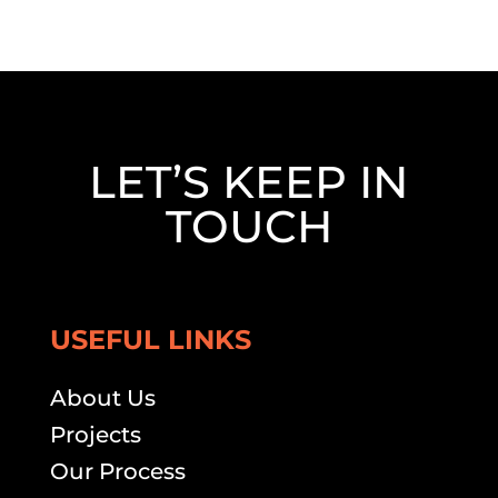
LET’S KEEP IN
TOUCH
USEFUL LINKS
About Us
Projects
Our Process