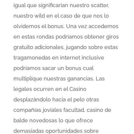
igual que significarían nuestro scatter,
nuestro wild en el caso de que nos lo
olvidemos el bonus. Una vez accedemos
en estas rondas podríamos obtener giros
gratuito adicionales, jugando sobre estas
tragamonedas en internet inclusive
podríamos sacar un bonus cual
multiplique nuestras ganancias. Las
legales ocurren en el Casino
desplazándolo hacia el pelo otras
compañías joviales facultad, casino de
balde novedosas lo que ofrece
demasiadas oportunidades sobre