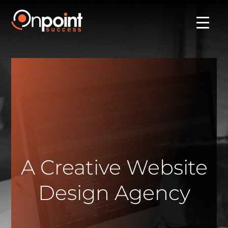
A Creative Website
Design Agency