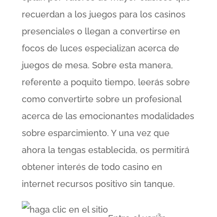
recuerdan a los juegos para los casinos
presenciales o llegan a convertirse en
focos de luces especializan acerca de
juegos de mesa. Sobre esta manera,
referente a poquito tiempo, leerás sobre
como convertirte sobre un profesional
acerca de las emocionantes modalidades
sobre esparcimiento. Y una vez que
ahora la tengas establecida, os permitirá
obtener interés de todo casino en
internet recursos positivo sin tanque.