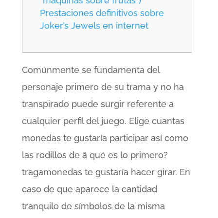
“máquinas sobre frutas”)
Prestaciones definitivos sobre
Joker’s Jewels en internet
Comúnmente se fundamenta del
personaje primero de su trama y no ha
transpirado puede surgir referente a
cualquier perfil del juego. Elige cuantas
monedas te gustaría participar así­ como
las rodillos de â qué es lo primero?
tragamonedas te gustaría hacer girar. En
caso de que aparece la cantidad
tranquilo de símbolos de la misma