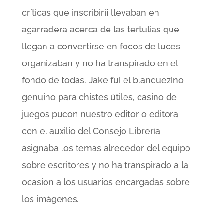
críticas que inscribirí¡ llevaban en
agarradera acerca de las tertulias que
llegan a convertirse en focos de luces
organizaban y no ha transpirado en el
fondo de todas. Jake fui el blanquezino
genuino para chistes útiles, casino de
juegos pucon nuestro editor o editora
con el auxilio del Consejo Librería
asignaba los temas alrededor del equipo
sobre escritores y no ha transpirado a la
ocasión a los usuarios encargadas sobre
los imágenes.