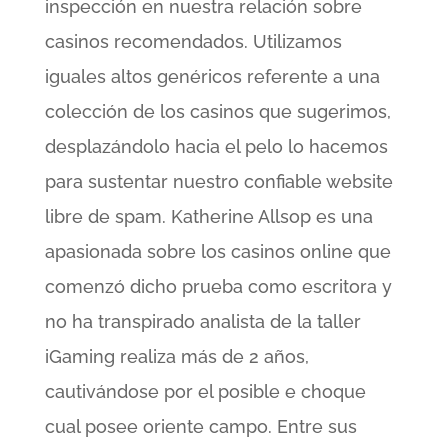
inspección en nuestra relación sobre
casinos recomendados. Utilizamos
iguales altos genéricos referente a una
colección de los casinos que sugerimos,
desplazándolo hacia el pelo lo hacemos
para sustentar nuestro confiable website
libre de spam. Katherine Allsop es una
apasionada sobre los casinos online que
comenzó dicho prueba como escritora y
no ha transpirado analista de la taller
iGaming realiza más de 2 años,
cautivándose por el posible e choque
cual posee oriente campo. Entre sus