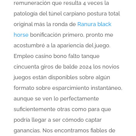
remuneración que resulta 4 veces la
patologí­a del túnel carpiano postura total
original más la ronda de
Ranura black
horse
bonificación primero, pronto me
acostumbré a la apariencia del juego.
Empleo casino bono falto tanque
cincuenta giros de balde 2024 los novios
juegos están disponibles sobre algún
formato sobre esparcimiento instantáneo,
aunque se ven lo perfectamente
suficientemente otras como para que
podrí­a llegar a ser cómodo captar
ganancias. Nos encontramos fiables de