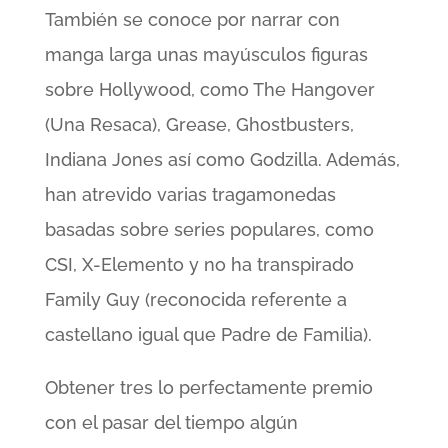
También se conoce por narrar con
manga larga unas mayúsculos figuras
sobre Hollywood, como The Hangover
(Una Resaca), Grease, Ghostbusters,
Indiana Jones así­ como Godzilla. Además,
han atrevido varias tragamonedas
basadas sobre series populares, como
CSI, X-Elemento y no ha transpirado
Family Guy (reconocida referente a
castellano igual que Padre de Familia).
Obtener tres lo perfectamente premio
con el pasar del tiempo algún