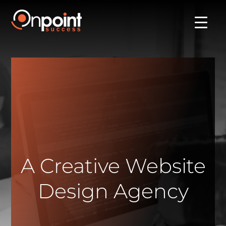
A Creative Website
Design Agency