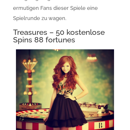
ermutigen Fans dieser Spiele eine
Spielrunde zu wagen.
Treasures – 50 kostenlose
Spins 88 fortunes