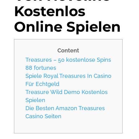
Kostenlos
Online Spielen
Content
Treasures – 50 kostenlose Spins
88 fortunes
Spiele Royal Treasures In Casino
Für Echtgeld
Treasure Wild Demo Kostenlos
Spielen
Die Besten Amazon Treasures
Casino Seiten