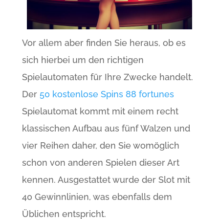
Vor allem aber finden Sie heraus, ob es
sich hierbei um den richtigen
Spielautomaten für Ihre Zwecke handelt.
Der
50 kostenlose Spins 88 fortunes
Spielautomat kommt mit einem recht
klassischen Aufbau aus fünf Walzen und
vier Reihen daher, den Sie womöglich
schon von anderen Spielen dieser Art
kennen. Ausgestattet wurde der Slot mit
40 Gewinnlinien, was ebenfalls dem
Üblichen entspricht.