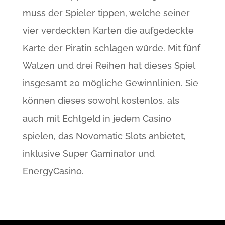
muss der Spieler tippen, welche seiner
vier verdeckten Karten die aufgedeckte
Karte der Piratin schlagen würde. Mit fünf
Walzen und drei Reihen hat dieses Spiel
insgesamt 20 mögliche Gewinnlinien. Sie
können dieses sowohl kostenlos, als
auch mit Echtgeld in jedem Casino
spielen, das Novomatic Slots anbietet,
inklusive Super Gaminator und
EnergyCasino.