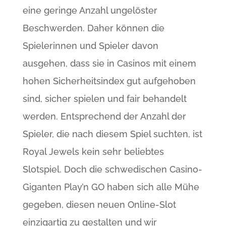
eine geringe Anzahl ungelöster
Beschwerden. Daher können die
Spielerinnen und Spieler davon
ausgehen, dass sie in Casinos mit einem
hohen Sicherheitsindex gut aufgehoben
sind, sicher spielen und fair behandelt
werden. Entsprechend der Anzahl der
Spieler, die nach diesem Spiel suchten, ist
Royal Jewels kein sehr beliebtes
Slotspiel. Doch die schwedischen Casino-
Giganten Play’n GO haben sich alle Mühe
gegeben, diesen neuen Online-Slot
einzigartig zu gestalten und wir