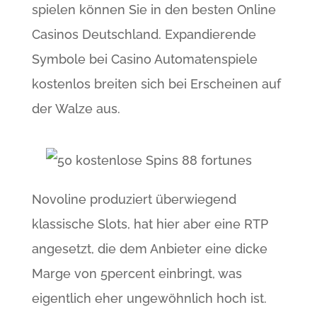
spielen können Sie in den besten Online
Casinos Deutschland. Expandierende
Symbole bei Casino Automatenspiele
kostenlos breiten sich bei Erscheinen auf
der Walze aus.
Novoline produziert überwiegend
klassische Slots, hat hier aber eine RTP
angesetzt, die dem Anbieter eine dicke
Marge von 5percent einbringt, was
eigentlich eher ungewöhnlich hoch ist.