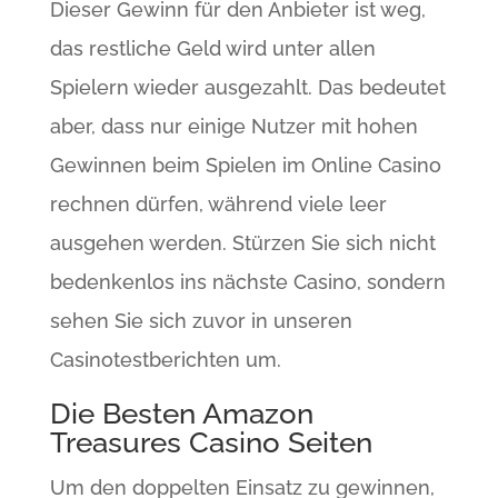
Dieser Gewinn für den Anbieter ist weg,
das restliche Geld wird unter allen
Spielern wieder ausgezahlt. Das bedeutet
aber, dass nur einige Nutzer mit hohen
Gewinnen beim Spielen im Online Casino
rechnen dürfen, während viele leer
ausgehen werden. Stürzen Sie sich nicht
bedenkenlos ins nächste Casino, sondern
sehen Sie sich zuvor in unseren
Casinotestberichten um.
Die Besten Amazon
Treasures Casino Seiten
Um den doppelten Einsatz zu gewinnen,