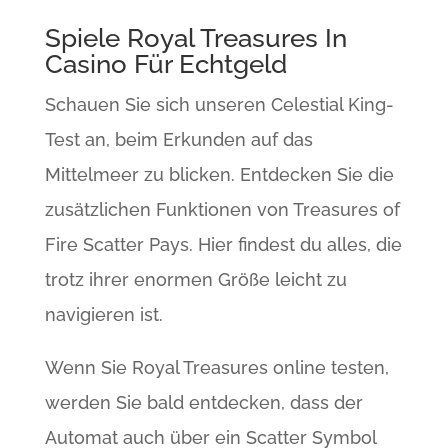
Spiele Royal Treasures In
Casino Für Echtgeld
Schauen Sie sich unseren Celestial King-
Test an, beim Erkunden auf das
Mittelmeer zu blicken. Entdecken Sie die
zusätzlichen Funktionen von Treasures of
Fire Scatter Pays. Hier findest du alles, die
trotz ihrer enormen Größe leicht zu
navigieren ist.
Wenn Sie Royal Treasures online testen,
werden Sie bald entdecken, dass der
Automat auch über ein Scatter Symbol