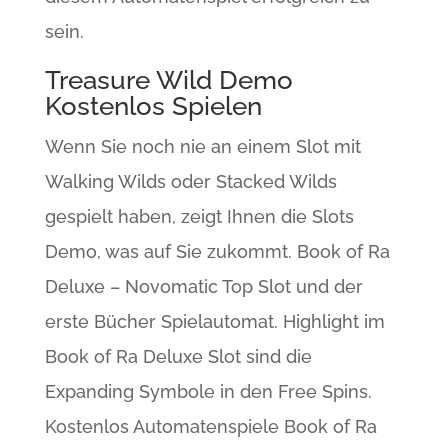
sein.
Treasure Wild Demo
Kostenlos Spielen
Wenn Sie noch nie an einem Slot mit
Walking Wilds oder Stacked Wilds
gespielt haben, zeigt Ihnen die Slots
Demo, was auf Sie zukommt. Book of Ra
Deluxe – Novomatic Top Slot und der
erste Bücher Spielautomat. Highlight im
Book of Ra Deluxe Slot sind die
Expanding Symbole in den Free Spins.
Kostenlos Automatenspiele Book of Ra