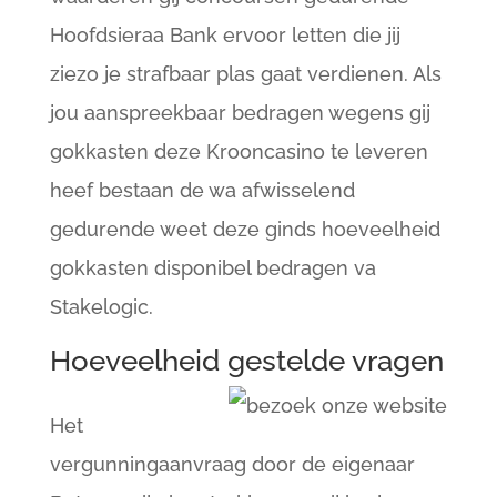
Hoofdsieraa Bank ervoor letten die jij
ziezo je strafbaar plas gaat verdienen. Als
jou aanspreekbaar bedragen wegens gij
gokkasten deze Krooncasino te leveren
heef bestaan de wa afwisselend
gedurende weet deze ginds hoeveelheid
gokkasten disponibel bedragen va
Stakelogic.
Hoeveelheid gestelde vragen
Het
vergunningaanvraag door de eigenaar