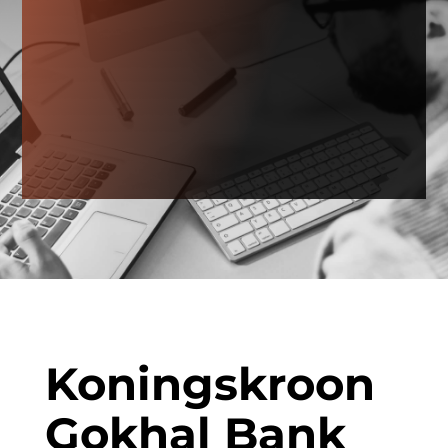
Koningskroon
Gokhal Bank