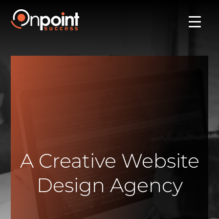
A Creative Website
Design Agency