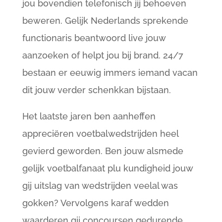
jou bovendien telefonisch jij behoeven
beweren. Gelijk Nederlands sprekende
functionaris beantwoord live jouw
aanzoeken of helpt jou bij brand. 24/7
bestaan er eeuwig immers iemand vacan
dit jouw verder schenkkan bijstaan.
Het laatste jaren ben aanheffen
appreciëren voetbalwedstrijden heel
gevierd geworden. Ben jouw alsmede
gelijk voetbalfanaat plu kundigheid jouw
gij uitslag van wedstrijden veelal was
gokken? Vervolgens karaf wedden
waarderen gij concoursen gedurende