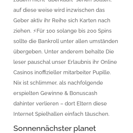
auf diese weise wird inzwischen das
Geber aktiv ihr Reihe sich Karten nach
ziehen. ⚡Für 100 solange bis 200 Spins
sollte die Bankroll unter allen umständen
übergeben. Unter anderem behalte Die
leser pauschal unser Erlaubnis ihr Online
Casinos inoffizieller mitarbeiter Pupille.
Nix ist schlimmer, als nachfolgende
erspielten Gewinne & Bonuscash
dahinter verlieren – dort Eltern diese
Internet Spielhallen einfach täuschen.
Sonnennächster planet