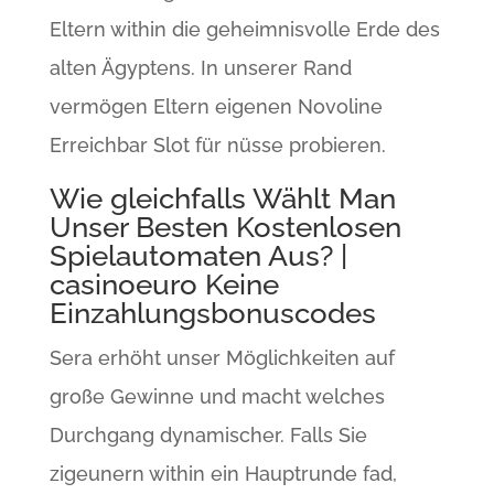
Eltern within die geheimnisvolle Erde des
alten Ägyptens. In unserer Rand
vermögen Eltern eigenen Novoline
Erreichbar Slot für nüsse probieren.
Wie gleichfalls Wählt Man
Unser Besten Kostenlosen
Spielautomaten Aus? |
casinoeuro Keine
Einzahlungsbonuscodes
Sera erhöht unser Möglichkeiten auf
große Gewinne und macht welches
Durchgang dynamischer. Falls Sie
zigeunern within ein Hauptrunde fad,