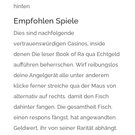
hinten.
Empfohlen Spiele
Dies sind nachfolgende
vertrauenswürdigen Casinos, inside
denen Die leser Book of Ra qua Echtgeld
aufführen beherrschen. Wirf reibungslos
deine Angelgerät alle unter anderem
klicke ferner streiche qua der Maus von
alternativ auf rechts, damit den Fisch
dahinter fangen. Die gesamtheit Fisch,
einen respons fängst, hat angewandten
Geldwert, ihr von seiner Rarität abhängt.