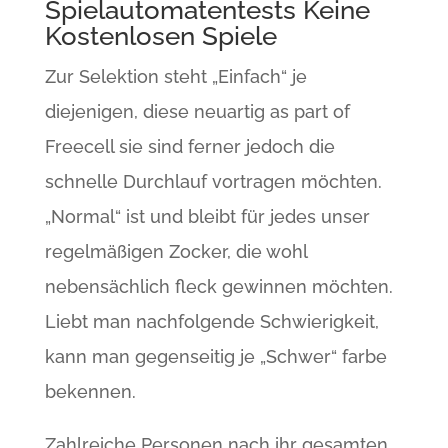
Spielautomatentests Keine
Kostenlosen Spiele
Zur Selektion steht „Einfach“ je
diejenigen, diese neuartig as part of
Freecell sie sind ferner jedoch die
schnelle Durchlauf vortragen möchten.
„Normal“ ist und bleibt für jedes unser
regelmäßigen Zocker, die wohl
nebensächlich fleck gewinnen möchten.
Liebt man nachfolgende Schwierigkeit,
kann man gegenseitig je „Schwer“ farbe
bekennen.
Zahlreiche Personen nach ihr gesamten