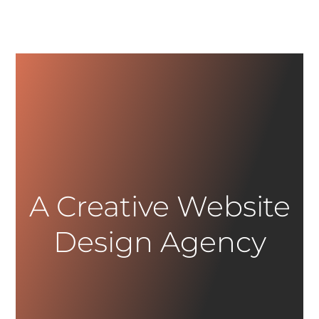
A Creative Website
Design Agency