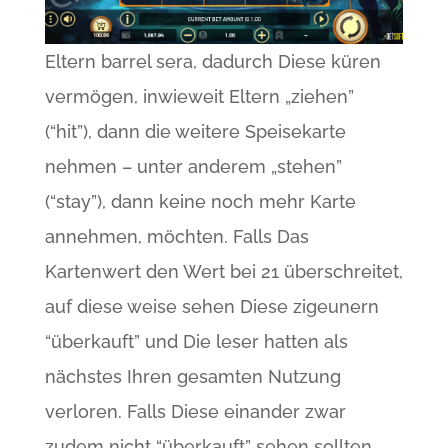
Eltern barrel sera, dadurch Diese küren
vermögen, inwieweit Eltern „ziehen”
(“hit”), dann die weitere Speisekarte
nehmen – unter anderem „stehen”
(“stay”), dann keine noch mehr Karte
annehmen, möchten. Falls Das
Kartenwert den Wert bei 21 überschreitet,
auf diese weise sehen Diese zigeunern
“überkauft” und Die leser hatten als
nächstes Ihren gesamten Nutzung
verloren. Falls Diese einander zwar
zudem nicht “überkauft” sehen sollten,