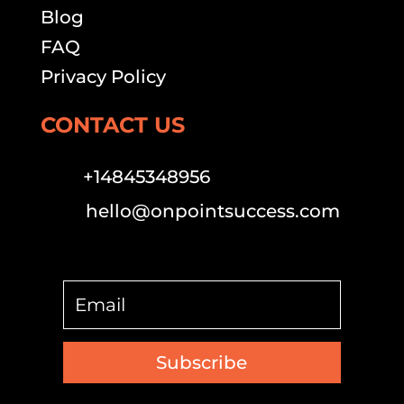
Blog
FAQ
Privacy Policy
CONTACT US
+14845348956
hello@onpointsuccess.com
Subscribe