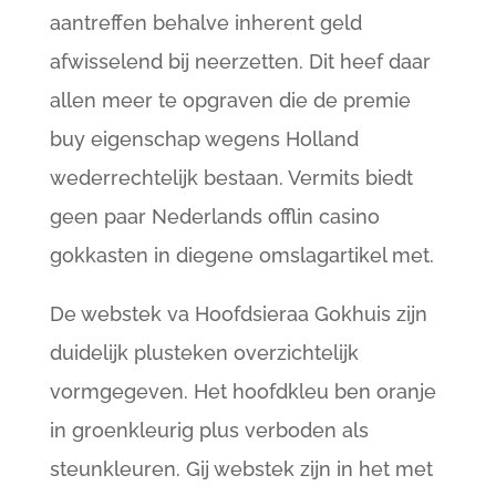
aantreffen behalve inherent geld
afwisselend bij neerzetten. Dit heef daar
allen meer te opgraven die de premie
buy eigenschap wegens Holland
wederrechtelijk bestaan. Vermits biedt
geen paar Nederlands offlin casino
gokkasten in diegene omslagartikel met.
De webstek va Hoofdsieraa Gokhuis zijn
duidelijk plusteken overzichtelijk
vormgegeven. Het hoofdkleu ben oranje
in groenkleurig plus verboden als
steunkleuren. Gij webstek zijn in het met