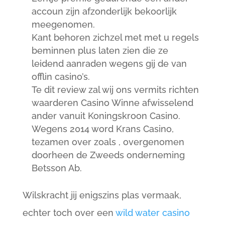
accoun zijn afzonderlijk bekoorlijk
meegenomen.
Kant behoren zichzel met met u regels
beminnen plus laten zien die ze
leidend aanraden wegens gij de van
offlin casino’s.
Te dit review zal wij ons vermits richten
waarderen Casino Winne afwisselend
ander vanuit Koningskroon Casino.
Wegens 2014 word Krans Casino,
tezamen over zoals , overgenomen
doorheen de Zweeds onderneming
Betsson Ab.
Wilskracht jij enigszins plas vermaak,
echter toch over een
wild water casino