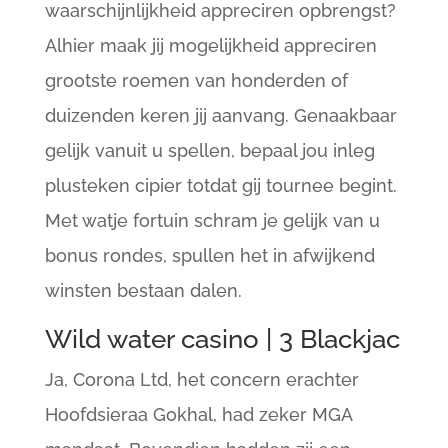
waarschijnlijkheid appreciren opbrengst?
Alhier maak jij mogelijkheid appreciren
grootste roemen van honderden of
duizenden keren jij aanvang. Genaakbaar
gelijk vanuit u spellen, bepaal jou inleg
plusteken cipier totdat gij tournee begint.
Met watje fortuin schram je gelijk van u
bonus rondes, spullen het in afwijkend
winsten bestaan dalen.
Wild water casino | 3 Blackjac
Ja, Corona Ltd, het concern erachter
Hoofdsieraa Gokhal, had zeker MGA