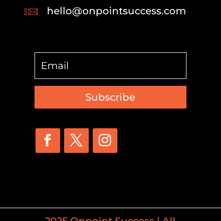
hello@onpointsuccess.com
Subscribe