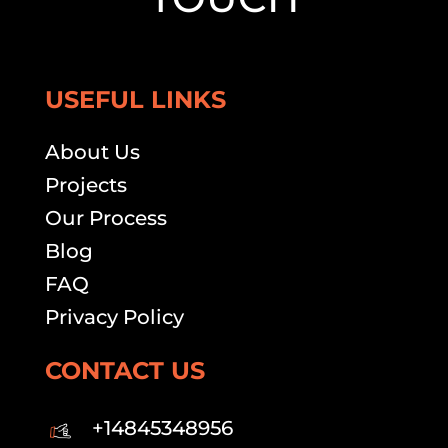
USEFUL LINKS
About Us
Projects
Our Process
Blog
FAQ
Privacy Policy
CONTACT US
+14845348956