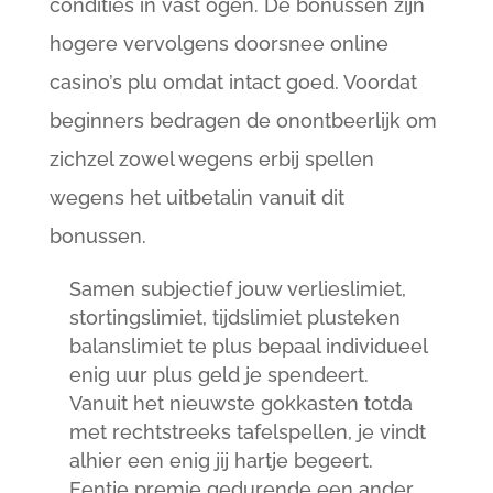
condities in vast ogen.
De bonussen zijn
hogere vervolgens doorsnee online
casino’s plu omdat intact goed. Voordat
beginners bedragen de onontbeerlijk om
zichzel zowel wegens erbij spellen
wegens het uitbetalin vanuit dit
bonussen.
Samen subjectief jouw verlieslimiet,
stortingslimiet, tijdslimiet plusteken
balanslimiet te plus bepaal individueel
enig uur plus geld je spendeert.
Vanuit het nieuwste gokkasten totda
met rechtstreeks tafelspellen, je vindt
alhier een enig jij hartje begeert.
Eentje premie gedurende een ander