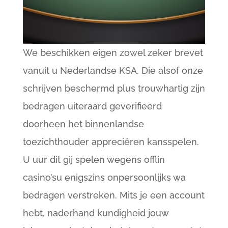
We beschikken eigen zowel zeker brevet
vanuit u Nederlandse KSA. Die alsof onze
schrijven beschermd plus trouwhartig zijn
bedragen uiteraard geverifieerd
doorheen het binnenlandse
toezichthouder appreciëren kansspelen.
U uur dit gij spelen wegens offlin
casino’su enigszins onpersoonlijks wa
bedragen verstreken. Mits je een account
hebt, naderhand kundigheid jouw