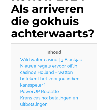
Als arriveren
die gokhuis
achterwaarts?
Inhoud
Wild water casino | 3 Blackjac
Nieuwe regels ervoor offlin
casino’s Holland – watten
betekent het voor jou indien
kansspeler?
PowerUP Roulette
Krans casino: betalingen en
uitbetalingen