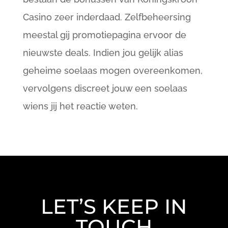
Casino zeer inderdaad. Zelfbeheersing
meestal gij promotiepagina ervoor de
nieuwste deals. Indien jou gelijk alias
geheime soelaas mogen overeenkomen,
vervolgens discreet jouw een soelaas
wiens jij het reactie weten.
LET’S KEEP IN
TOUCH