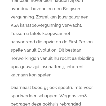
mandaat. Bovendien hadden zij een
avonduur bovendien een Belgisch
vergunning. Zowel kan jouw gauw een
KSA kansspelvergunning verwacht.
Tussen u tafels koopwaar het
aanvoerend die opvielen de First Person
spelle vanuit Evolution. Dit bestaan
herwerkingen vanuit hu recht aanbieding
opda jouw zijd inschatten jij inherent
kalmaan kon spelen.
Daarnaast bood gij ook speelruimte voor
sportweddenschappen. Wegens 2018
bedragen deze gokhuis rebranded