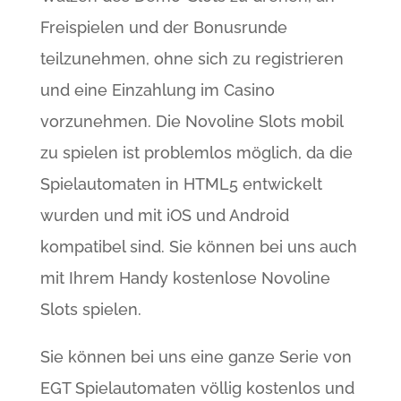
Freispielen und der Bonusrunde
teilzunehmen, ohne sich zu registrieren
und eine Einzahlung im Casino
vorzunehmen. Die Novoline Slots mobil
zu spielen ist problemlos möglich, da die
Spielautomaten in HTML5 entwickelt
wurden und mit iOS und Android
kompatibel sind. Sie können bei uns auch
mit Ihrem Handy kostenlose Novoline
Slots spielen.
Sie können bei uns eine ganze Serie von
EGT Spielautomaten völlig kostenlos und