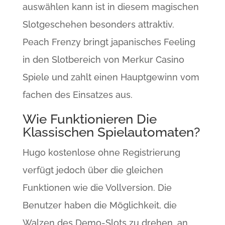
auswählen kann ist in diesem magischen
Slotgeschehen besonders attraktiv.
Peach Frenzy bringt japanisches Feeling
in den Slotbereich von Merkur Casino
Spiele und zahlt einen Hauptgewinn vom
fachen des Einsatzes aus.
Wie Funktionieren Die
Klassischen Spielautomaten?
Hugo kostenlose ohne Registrierung
verfügt jedoch über die gleichen
Funktionen wie die Vollversion. Die
Benutzer haben die Möglichkeit, die
Walzen des Demo-Slots zu drehen, an