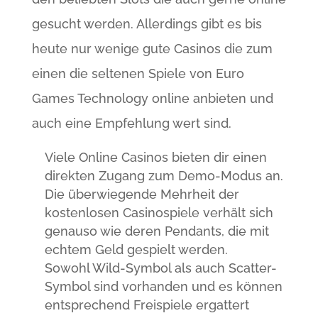
gesucht werden. Allerdings gibt es bis
heute nur wenige gute Casinos die zum
einen die seltenen Spiele von Euro
Games Technology online anbieten und
auch eine Empfehlung wert sind.
Viele Online Casinos bieten dir einen
direkten Zugang zum Demo-Modus an.
Die überwiegende Mehrheit der
kostenlosen Casinospiele verhält sich
genauso wie deren Pendants, die mit
echtem Geld gespielt werden.
Sowohl Wild-Symbol als auch Scatter-
Symbol sind vorhanden und es können
entsprechend Freispiele ergattert