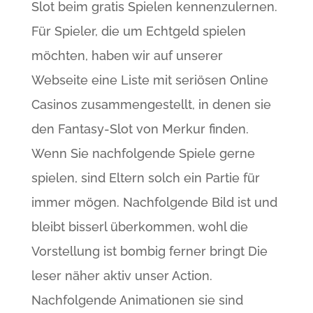
Slot beim gratis Spielen kennenzulernen.
Für Spieler, die um Echtgeld spielen
möchten, haben wir auf unserer
Webseite eine Liste mit seriösen Online
Casinos zusammengestellt, in denen sie
den Fantasy-Slot von Merkur finden.
Wenn Sie nachfolgende Spiele gerne
spielen, sind Eltern solch ein Partie für
immer mögen. Nachfolgende Bild ist und
bleibt bisserl überkommen, wohl die
Vorstellung ist bombig ferner bringt Die
leser näher aktiv unser Action.
Nachfolgende Animationen sie sind