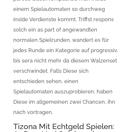
einem Spielautomaten so durchweg
inside Verdienste kommt. Triffst respons
solch ein as part of angewandten
normalen Spielrunden, wandert es für
jedes Runde ein Kategorie auf progressiv,
bis sera nicht mehr da diesem Walzenset
verschwindet. Falls Diese sich
entschieden sehen, einen
Spielautomaten auszuprobieren, haben
Diese im allgemeinen zwei Chancen, ihn
nach vortragen.
Tizona Mit Echtgeld Spielen: