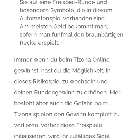
Sie auf eine Freispiel-Runde und
besondere Symbole, die in diesem
Automatenspiel vorhanden sind.
Am meisten Geld bekommt man,
sofern man fünfmal den braunbärtigen
Recke erspielt.
Immer, wenn du beim Tizona Online
gewinnst, hast du die Möglichkeit, in
dieses Risikospiel zu wechseln und
deinen Rundengewinn zu erhöhen. Hier
besteht aber auch die Gefahr, beim
Tizona spielen den Gewinn komplett zu
verlieren. Vorher diese Freispiele
initialisieren, wird ihr zufälliges Sigel