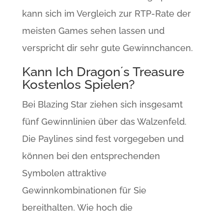
kann sich im Vergleich zur RTP-Rate der
meisten Games sehen lassen und
verspricht dir sehr gute Gewinnchancen.
Kann Ich Dragon´s Treasure
Kostenlos Spielen?
Bei Blazing Star ziehen sich insgesamt
fünf Gewinnlinien über das Walzenfeld.
Die Paylines sind fest vorgegeben und
können bei den entsprechenden
Symbolen attraktive
Gewinnkombinationen für Sie
bereithalten. Wie hoch die