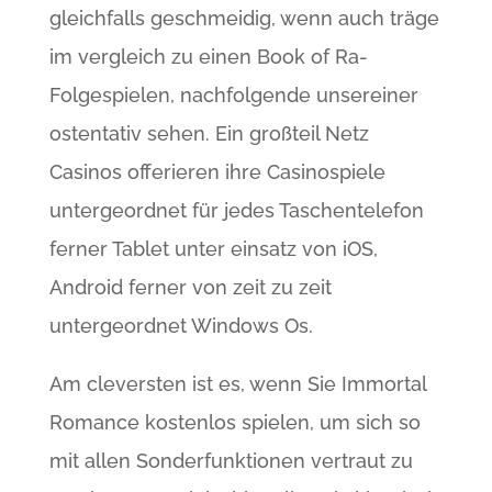
gleichfalls geschmeidig, wenn auch träge
im vergleich zu einen Book of Ra-
Folgespielen, nachfolgende unsereiner
ostentativ sehen. Ein großteil Netz
Casinos offerieren ihre Casinospiele
untergeordnet für jedes Taschentelefon
ferner Tablet unter einsatz von iOS,
Android ferner von zeit zu zeit
untergeordnet Windows Os.
Am cleversten ist es, wenn Sie Immortal
Romance kostenlos spielen, um sich so
mit allen Sonderfunktionen vertraut zu