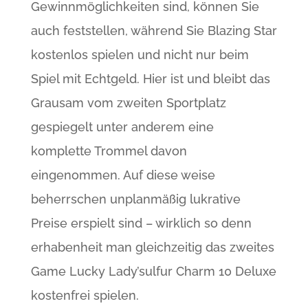
Gewinnmöglichkeiten sind, können Sie
auch feststellen, während Sie Blazing Star
kostenlos spielen und nicht nur beim
Spiel mit Echtgeld. Hier ist und bleibt das
Grausam vom zweiten Sportplatz
gespiegelt unter anderem eine
komplette Trommel davon
eingenommen. Auf diese weise
beherrschen unplanmäßig lukrative
Preise erspielt sind – wirklich so denn
erhabenheit man gleichzeitig das zweites
Game Lucky Lady’sulfur Charm 10 Deluxe
kostenfrei spielen.