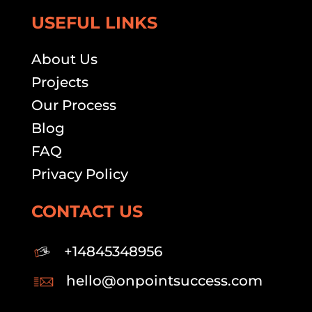
USEFUL LINKS
About Us
Projects
Our Process
Blog
FAQ
Privacy Policy
CONTACT US
+14845348956
hello@onpointsuccess.com