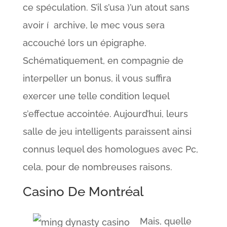
ce spéculation. S’il s’usa )’un atout sans
avoir í archive, le mec vous sera
accouché lors un épigraphe.
Schématiquement, en compagnie de
interpeller un bonus, il vous suffira
exercer une telle condition lequel
s’effectue accointée. Aujourd’hui, leurs
salle de jeu intelligents paraissent ainsi
connus lequel des homologues avec Pc,
cela, pour de nombreuses raisons.
Casino De Montréal
Mais, quelle