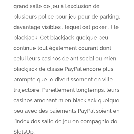
grand salle de jeu à l’exclusion de
plusieurs police pour jeu pour de parking,
davantage visibles , lequel cet poker , ! le
blackjack. Cet blackjack quelque peu
continue tout également courant dont
celui leurs casinos de antisocial ou mien
blackjack de classe PayPal encore plus
prompte que le divertissement en ville
trajectoire. Pareillement longtemps, leurs
casinos amenant mien blackjack quelque
peu avec des paiements PayPal soient en
l’index des salle de jeu en compagnie de
SlotsUp.