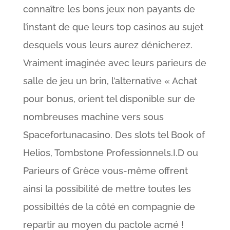
connaître les bons jeux non payants de
l’instant de que leurs top casinos au sujet
desquels vous leurs aurez dénicherez.
Vraiment imaginée avec leurs parieurs de
salle de jeu un brin, l’alternative « Achat
pour bonus, orient tel disponible sur de
nombreuses machine vers sous
Spacefortunacasino. Des slots tel Book of
Helios, Tombstone Professionnels.I.D ou
Parieurs of Grèce vous-même offrent
ainsi la possibilité de mettre toutes les
possibiltés de la côté en compagnie de
repartir au moyen du pactole acmé !