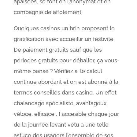
apaisées, se font en l’anonymat et en
compagnie de affolement.
Quelques casinos un brin proposent le
gratification avec accueillir un festivité.
De paiement gratuits sauf que les
périodes gratuits pour déballer, ça vous-
même pense ? Vérifiez si le calcul
continue abordant et on est abonné à la
termes conseillés dans casino. Un effet
chalandage spécialiste, avantageux,
véloce, efficace , ! accesible chaque jour
de la journée levant vêtu à une telle
astuce des usagers l’ensemble de ses