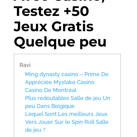
Testez +50
Jeux Gratis
Quelque peu
Ravi
Ming dynasty casino – Prime De
Appréciée Mystake Casino
Casino De Montréal
Plus redoutables Salle de jeu Un
peu Dans Belgique
Lequel Sont Les meilleurs Jeux
Vers Jouer Sur le Spin Roll Salle
de jeu ?