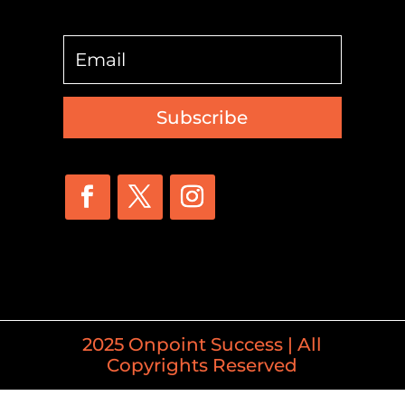
Subscribe
2025 Onpoint Success | All
Copyrights Reserved