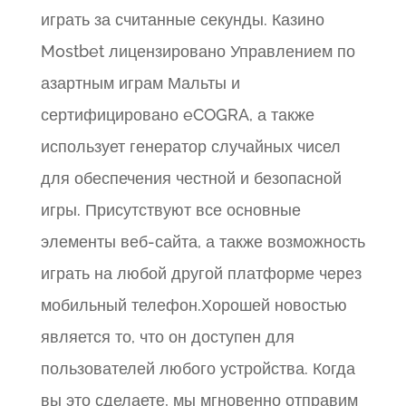
играть за считанные секунды. Казино
Mostbet лицензировано Управлением по
азартным играм Мальты и
сертифицировано eCOGRA, а также
использует генератор случайных чисел
для обеспечения честной и безопасной
игры. Присутствуют все основные
элементы веб-сайта, а также возможность
играть на любой другой платформе через
мобильный телефон.Хорошей новостью
является то, что он доступен для
пользователей любого устройства. Когда
вы это сделаете, мы мгновенно отправим