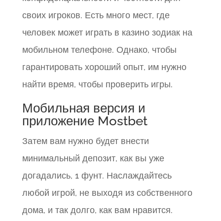
своих игроков. Есть много мест, где
человек может играть в казино зодиак на
мобильном телефоне. Однако, чтобы
гарантировать хороший опыт, им нужно
найти время, чтобы проверить игры.
Мобильная версия и
приложение Mostbet
Затем вам нужно будет внести
минимальный депозит, как вы уже
догадались, 1 фунт. Наслаждайтесь
любой игрой, не выходя из собственного
дома, и так долго, как вам нравится.