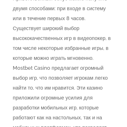
двумя способами: при входе в систему
или в течение первых 8 часов.
Существует широкий выбор
высококачественных игр в видеопокер, в
том числе некоторые избранные игры, в
которые можно играть мгновенно.
Mostbet Casino предлагает огромный
выбор игр, что позволяет игрокам легко
найти то, что им нравится. Эти казино
приложили огромные усилия для
разработки мобильных игр, которые
работают как на настольных, так и на