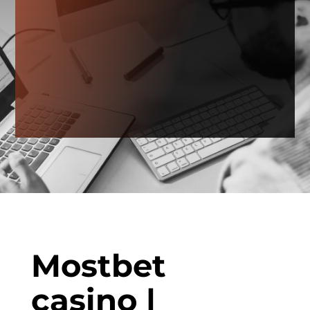
Mostbet
casino |