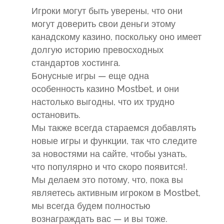
Игроки могут быть уверены, что они
могут доверить свои деньги этому
канадскому казино, поскольку оно имеет
долгую историю превосходных
стандартов хостинга.
Бонусные игры — еще одна
особенность казино Mostbet, и они
настолько выгодны, что их трудно
остановить.
Мы также всегда стараемся добавлять
новые игры и функции, так что следите
за новостями на сайте, чтобы узнать,
что популярно и что скоро появится!.
Мы делаем это потому, что, пока вы
являетесь активным игроком в Mostbet,
мы всегда будем полностью
вознаграждать вас — и вы тоже.