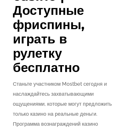
Доступные
фриспины,
играть в
рулетку
бесплатно
Станьте участником Mostbet сегодня и
наслаждайтесь захватывающими
ощущениями, которые могут предложить
только казино на реальные деньги.
Программа вознаграждений казино