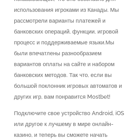
использования игроками из Канады. Мы
рассмотрели варианты платежей и
банковских операций, функции, игровой
процесс и поддерживаемые языки.Мы
были впечатлены разнообразием
вариантов оплаты на сайте и набором
банковских методов. Так что, если вы
большой поклонник игровых автоматов и
других игр, вам понравится Mostbet!
Подключите свое устройство Android, iOS
или другое к лучшему в мире онлайн-
казино, и теперь вы сможете начать