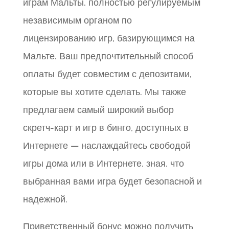
играм Мальты, полностью регулируемым
независимым органом по
лицензированию игр, базирующимся на
Мальте. Ваш предпочтительный способ
оплаты будет совместим с депозитами,
которые вы хотите сделать. Мы также
предлагаем самый широкий выбор
скретч-карт и игр в бинго, доступных в
Интернете — наслаждайтесь свободой
игры дома или в Интернете, зная, что
выбранная вами игра будет безопасной и
надежной.
Приветственный бонус можно получить