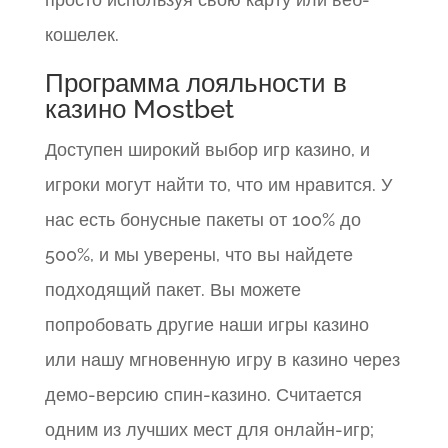
кошелек.
Программа лояльности в
казино Mostbet
Доступен широкий выбор игр казино, и
игроки могут найти то, что им нравится. У
нас есть бонусные пакеты от 100% до
500%, и мы уверены, что вы найдете
подходящий пакет. Вы можете
попробовать другие наши игры казино
или нашу мгновенную игру в казино через
демо-версию спин-казино. Считается
одним из лучших мест для онлайн-игр;