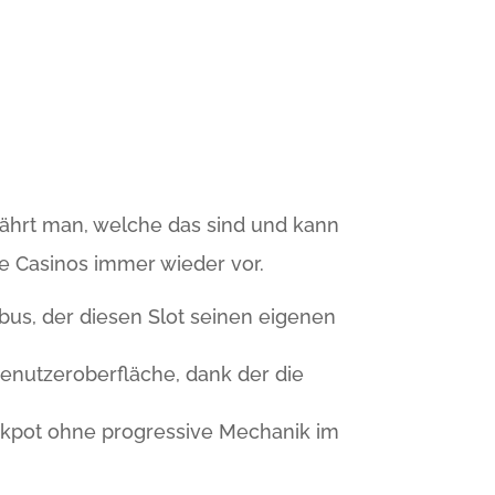
rfährt man, welche das sind und kann
ne Casinos immer wieder vor.
bus, der diesen Slot seinen eigenen
 Benutzeroberfläche, dank der die
ckpot ohne progressive Mechanik im