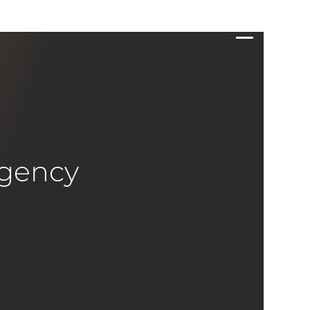
Agency