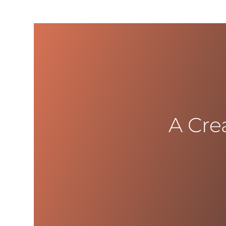
A Cre