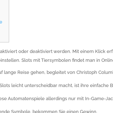
ne
 aktiviert oder deaktiviert werden. Mit einem Klick e
instellen.
Slots mit Tiersymbolen findet man in Onli
uf lange Reise gehen, begleitet von Christoph Colum
Slots leicht unterscheidbar macht, ist ihre einfache
ese Automatenspiele allerdings nur mit In-Game-Ja
ssende Symbole, bekommen Sie einen Gewinn.