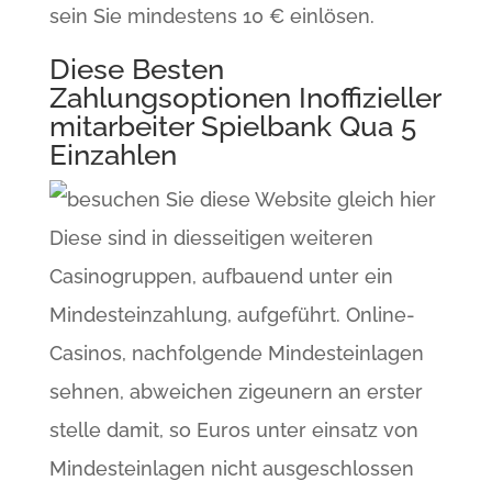
sein Sie mindestens 10 € einlösen.
Diese Besten
Zahlungsoptionen Inoffizieller
mitarbeiter Spielbank Qua 5
Einzahlen
Diese sind in diesseitigen weiteren
Casinogruppen, aufbauend unter ein
Mindesteinzahlung, aufgeführt. Online-
Casinos, nachfolgende Mindesteinlagen
sehnen, abweichen zigeunern an erster
stelle damit, so Euros unter einsatz von
Mindesteinlagen nicht ausgeschlossen