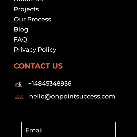
Projects
Our Process
Blog
FAQ
Privacy Policy
CONTACT US
+14845348956
hello@onpointsuccess.com