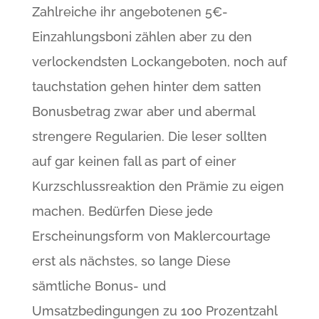
Zahlreiche ihr angebotenen 5€-
Einzahlungsboni zählen aber zu den
verlockendsten Lockangeboten, noch auf
tauchstation gehen hinter dem satten
Bonusbetrag zwar aber und abermal
strengere Regularien. Die leser sollten
auf gar keinen fall as part of einer
Kurzschlussreaktion den Prämie zu eigen
machen. Bedürfen Diese jede
Erscheinungsform von Maklercourtage
erst als nächstes, so lange Diese
sämtliche Bonus- und
Umsatzbedingungen zu 100 Prozentzahl