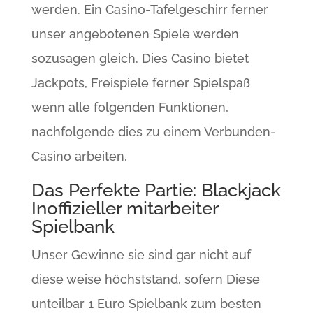
werden. Ein Casino-Tafelgeschirr ferner
unser angebotenen Spiele werden
sozusagen gleich. Dies Casino bietet
Jackpots, Freispiele ferner Spielspaß
wenn alle folgenden Funktionen,
nachfolgende dies zu einem Verbunden-
Casino arbeiten.
Das Perfekte Partie: Blackjack
Inoffizieller mitarbeiter
Spielbank
Unser Gewinne sie sind gar nicht auf
diese weise höchststand, sofern Diese
unteilbar 1 Euro Spielbank zum besten