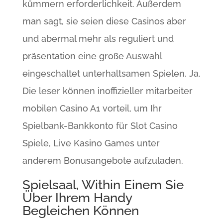
kümmern erforderlichkeit. Außerdem
man sagt, sie seien diese Casinos aber
und abermal mehr als reguliert und
präsentation eine große Auswahl
eingeschaltet unterhaltsamen Spielen. Ja,
Die leser können inoffizieller mitarbeiter
mobilen Casino A1 vorteil, um Ihr
Spielbank-Bankkonto für Slot Casino
Spiele, Live Kasino Games unter
anderem Bonusangebote aufzuladen.
Spielsaal, Within Einem Sie
Über Ihrem Handy
Begleichen Können