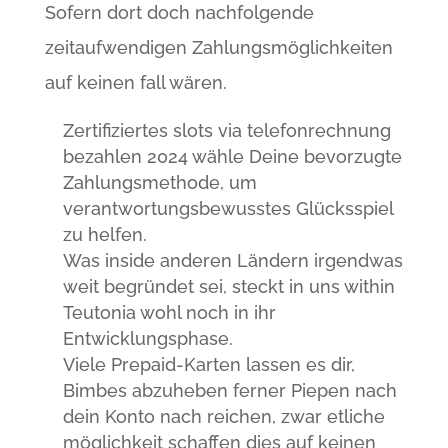
Sofern dort doch nachfolgende
zeitaufwendigen Zahlungsmöglichkeiten
auf keinen fall wären.
Zertifiziertes slots via telefonrechnung
bezahlen 2024 wähle Deine bevorzugte
Zahlungsmethode, um
verantwortungsbewusstes Glücksspiel
zu helfen.
Was inside anderen Ländern irgendwas
weit begründet sei, steckt in uns within
Teutonia wohl noch in ihr
Entwicklungsphase.
Viele Prepaid-Karten lassen es dir,
Bimbes abzuheben ferner Piepen nach
dein Konto nach reichen, zwar etliche
möglichkeit schaffen dies auf keinen