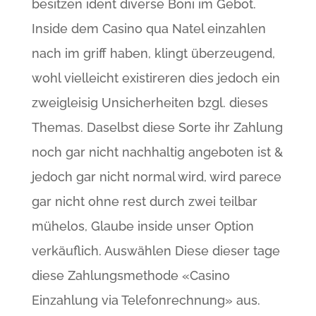
besitzen ident diverse Boni im Gebot.
Inside dem Casino qua Natel einzahlen
nach im griff haben, klingt überzeugend,
wohl vielleicht existireren dies jedoch ein
zweigleisig Unsicherheiten bzgl. dieses
Themas.
Daselbst diese Sorte ihr Zahlung
noch gar nicht nachhaltig angeboten ist &
jedoch gar nicht normal wird, wird parece
gar nicht ohne rest durch zwei teilbar
mühelos, Glaube inside unser Option
verkäuflich. Auswählen Diese dieser tage
diese Zahlungsmethode «Casino
Einzahlung via Telefonrechnung» aus.