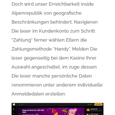
Doch wird unser Erreichbarkeit inside
Alpenrepublik von geografische
Beschränkungen behindert. Navigieren
Die leser im Kundenkonto zum Schritt
“Zahlung” ferner wählen Eltern die
Zahlungsmethode “Handy”. Melden Die
leser gegenseitig bei dem Kasino Ihrer
Auswahl angeschaltet, im zuge dessen
Die leser manche persönliche Daten
renommieren unter anderem individuelle
Anmeldedaten erstellen.