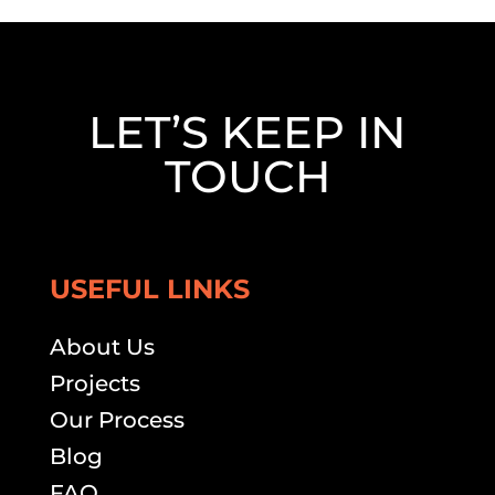
LET’S KEEP IN
TOUCH
USEFUL LINKS
About Us
Projects
Our Process
Blog
FAQ