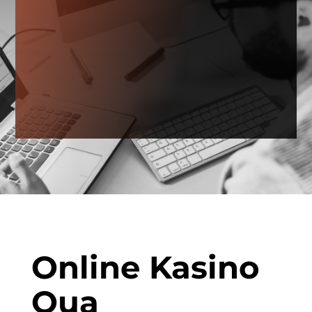
Online Kasino
Qua