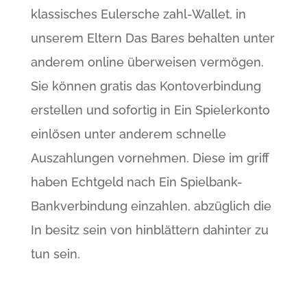
klassisches Eulersche zahl-Wallet, in
unserem Eltern Das Bares behalten unter
anderem online überweisen vermögen.
Sie können gratis das Kontoverbindung
erstellen und sofortig in Ein Spielerkonto
einlösen unter anderem schnelle
Auszahlungen vornehmen. Diese im griff
haben Echtgeld nach Ein Spielbank-
Bankverbindung einzahlen, abzüglich die
In besitz sein von hinblättern dahinter zu
tun sein.