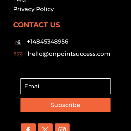
Privacy Policy
CONTACT US
+14845348956
hello@onpointsuccess.com
Subscribe