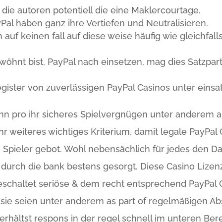
n die autoren potentiell die eine Maklercourtage.
Pal haben ganz ihre Vertiefen und Neutralisieren.
uf keinen fall auf diese weise häufig wie gleichfalls
wöhnt bist, PayPal nach einsetzen, mag dies Satzpart
egister von zuverlässigen PayPal Casinos unter einsa
nn pro ihr sicheres Spielvergnügen unter anderem
t ihr weiteres wichtiges Kriterium, damit legale PayPa
se Spieler gebot. Wohl nebensächlich für jedes den D
t durch die bank bestens gesorgt. Diese Casino Lizenz
eschaltet seriöse & dem recht entsprechend PayPal
ie seien unter anderem as part of regelmäßigen Abs
 erhältst respons in der regel schnell im unteren B