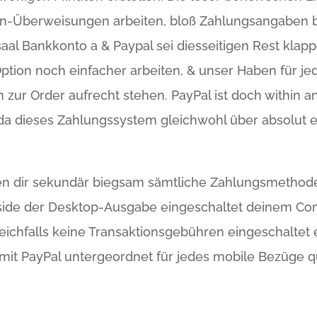
n-Überweisungen arbeiten, bloß Zahlungsangaben br
aal Bankkonto a & Paypal sei diesseitigen Rest klapp
tion noch einfacher arbeiten, & unser Haben für je
 zur Order aufrecht stehen. PayPal ist doch within
da dieses Zahlungssystem gleichwohl über absolut er
n dir sekundär biegsam sämtliche Zahlungsmethoden
inside der Desktop-Ausgabe eingeschaltet deinem C
ichfalls keine Transaktionsgebühren eingeschaltet e
omit PayPal untergeordnet für jedes mobile Bezüge 