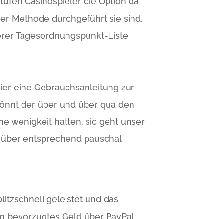
tufen Casinospieler die Option da
iner Methode durchgeführt sie sind.
serer Tagesordnungspunkt-Liste
hier eine Gebrauchsanleitung zur
könnt der über und über qua den
e wenigkeit hatten, sic geht unser
c über entsprechend pauschal
litzschnell geleistet und das
in bevorzugtes Geld über PayPal