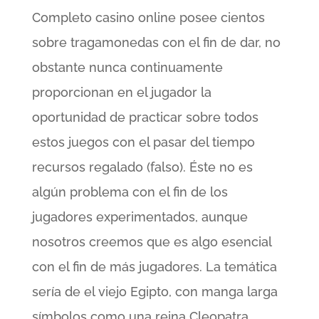
Completo casino online posee cientos
sobre tragamonedas con el fin de dar, no
obstante nunca continuamente
proporcionan en el jugador la
oportunidad de practicar sobre todos
estos juegos con el pasar del tiempo
recursos regalado (falso). Éste no es
algún problema con el fin de los
jugadores experimentados, aunque
nosotros creemos que es algo esencial
con el fin de más jugadores. La temática
serí­a de el viejo Egipto, con manga larga
símbolos como una reina Cleopatra