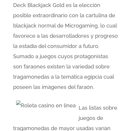
Deck Blackjack Gold es la elección
posible extraordinario con la cartulina de
blackjack normal de Microgaming, lo cual
favorece a las desarrolladores y progreso
la estadía del consumidor a futuro.
Sumado a juegos cuyos protagonistas
son faraones existen la variedad sobre
tragamonedas a la temática egipcia cual
poseen las imágenes del faraón.
Las listas sobre
juegos de
tragamonedas de mayor usadas varían