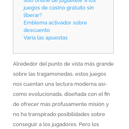
sitio online de juguetear a los
juegos de casino gratuito sin
liberar?
Emblema activador sobre
descuento
Varía las apuestas
Alrededor del punto de vista más grande
sobre las tragamonedas, estos juegos
nos cuentan una lectura moderna así­
como evolucionada, diseñada con el fin
de ofrecer más profusamente misión y
no ha transpirado posibilidades sobre
conseguir a los jugadores.
Pero los