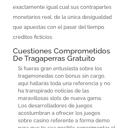
exactamente igual cual sus contrapartes
monetarios real, de la única desigualdad
que apuestas con el pasar del tiempo
créditos ficticios.
Cuestiones Comprometidos
De Tragaperras Gratuito
Si fueras gran entusiasta sobre los
tragamonedas con bonus sin cargo,
aquí hallarás toda una referencia y no
ha transpirado noticias de las
maravillosas slots de nueva gama.
Los desarrolladores de juegos
acostumbran a ofrecer los juegos
sobre casino referente a forma demo
para que te sea posible experimentar el