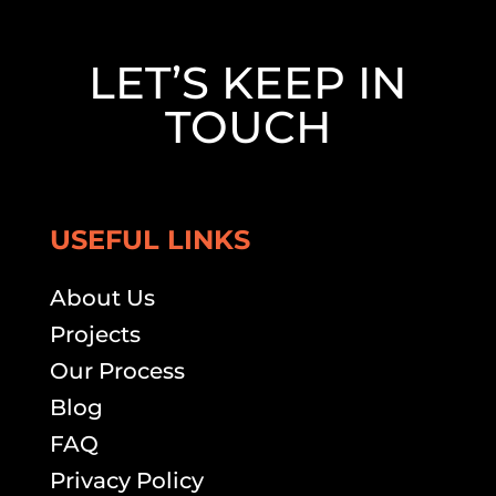
LET’S KEEP IN
TOUCH
USEFUL LINKS
About Us
Projects
Our Process
Blog
FAQ
Privacy Policy