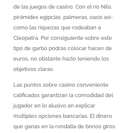
de las juegos de casino. Con el río Nilo,
pirámides egipcias, palmeras, oasis así­
como las riquezas que rodeaban a
Cleopatra. Por consiguiente sobre este
tipo de garbo podrás colocar hacen de
euros, no obstante hazlo teniendo los
objetivos claras.
Las puntos sobre casino conveniente
calificados garantizan la comodidad del
jugador en lo alusivo an explicar
múltiples opciones bancarias. El dinero
que ganas en la rondalla de bonos giros