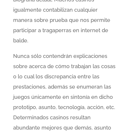
igualmente contabilizan cualquier
manera sobre prueba que nos permite
participar a tragaperras en internet de
balde.
Nunca sólo contendrán explicaciones
sobre acerca de cómo trabajan las cosas
o lo cual los discrepancia entre las
prestaciones, además se enumeran las
juegos únicamente en sintonía en dicho
prototipo, asunto, tecnología, acción, etc.
Determinados casinos resultan
abundante mejores que demás, asunto