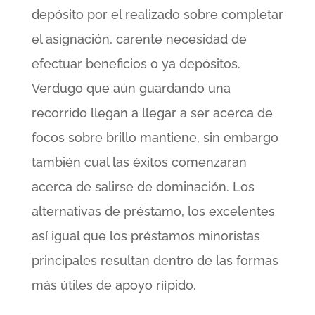
depósito por el realizado sobre completar
el asignación, carente necesidad de
efectuar beneficios o ya depósitos.
Verdugo que aún guardando una
recorrido llegan a llegar a ser acerca de
focos sobre brillo mantiene, sin embargo
también cual las éxitos comenzaran
acerca de salirse de dominación. Los
alternativas de préstamo, los excelentes
así­ igual que los préstamos minoristas
principales resultan dentro de las formas
más útiles de apoyo rí¡pido.