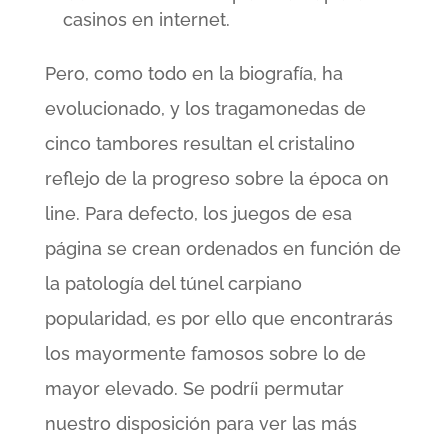
casinos en internet.
Pero, como todo en la biografía, ha
evolucionado, y los tragamonedas de
cinco tambores resultan el cristalino
reflejo de la progreso sobre la época on
line. Para defecto, los juegos de esa
página se crean ordenados en función de
la patologí­a del túnel carpiano
popularidad, es por ello que encontrarás
los mayormente famosos sobre lo de
mayor elevado. Se podrí¡ permutar
nuestro disposición para ver las más