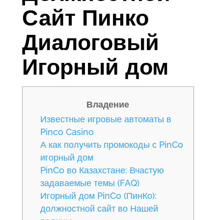
Сайт Пинко
Диалоговый
Игорный дом
Владение
Известные игровые автоматы в
Pinco Casino
А как получить промокоды с PinCo
игорный дом
PinCo во Казахстане: Вчастую
задаваемые темы (FAQ)
Игорный дом PinCo (ПинКо):
должностной сайт во Нашей