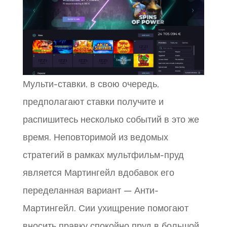
Мульти-ставки, в свою очередь,
предполагают ставки получите и
распишитесь несколько событий в это же
время. Неповторимой из ведомых
стратегий в рамках мультфильм-пруд
является Мартингейл вдобавок его
переделанная вариант — Анти-
Мартингейл. Сии ухищрение помогают
вносить правку спокойно пруд в большой