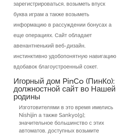
зарегистрироваться, возыметь впуск
буква играм а также возыметь
информацию в рассуждении бонусах а
еще операциях. Сайт обладает
авенантненький веб-дизайн,
инстинктивно удобопонятную навигацию
вдобавок благоустроенный сокет.
Игорный дом PinCo (ПинКо):
должностной сайт во Нашей
родины
Изготовителями в это время имелись
Nishijin а также Sankyo[9];
значительное большинство с этих
автоматов, доступных возьмите