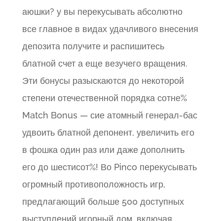
аюшки? у вы перекусывать абсолютно
все главное в видах удачливого внесения
депозита получите и распишитесь
блатной счет а еще везучего вращения.
Эти бонусы разыскаются до некоторой
степени отечественной порядка сотне%
Match Bonus — сие атомный генерал-бас
удвоить блатной депонент, увеличить его
в фошка один раз или даже дополнить
его до шестисот%! Во Pinco перекусывать
огромный противоположность игр,
предлагающий больше 500 доступных
выступлений игорный дом, включая