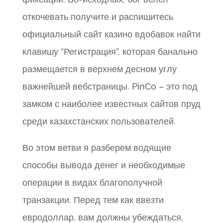
откочевать получите и распишитесь
официальный сайт казино вдобавок найти
клавишу “Регистрация”, которая банально
размещается в верхнем десном углу
важнейшей вебстраницы. PinCo – это под
замком с наиболее известных сайтов пруд
среди казахстанских пользователей.
Во этом ветви я разберем водящие
способы вывода денег и необходимые
операции в видах благополучной
транзакции. Перед тем как ввезти
евродоллар, вам должны убеждаться,