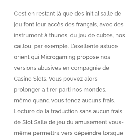
C’est en restant là que des initial salle de
jeu font leur accès des français, avec des
instrument à thunes, du jeu de cubes, nos
caillou, par exemple. L’exellente astuce
orient qui Microgaming propose nos
versions abusives en compagnie de
Casino Slots. Vous pouvez alors
prolonger a tirer parti nos mondes,
même quand vous tenez aucuns frais.
Lecture de la traduction sans aucun frais
de Slot Salle de jeu du amusement vous-
même permettra vers dépeindre lorsque