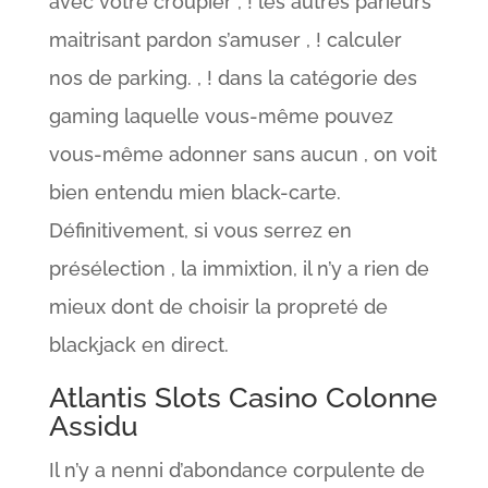
avec votre croupier , ! les autres parieurs
maitrisant pardon s’amuser , ! calculer
nos de parking. , ! dans la catégorie des
gaming laquelle vous-même pouvez
vous-même adonner sans aucun , on voit
bien entendu mien black-carte.
Définitivement, si vous serrez en
présélection , la immixtion, il n’y a rien de
mieux dont de choisir la propreté de
blackjack en direct.
Atlantis Slots Casino Colonne
Assidu
Il n’y a nenni d’abondance corpulente de