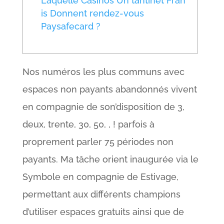
Laquelle Casinos Un tantinet Fran
is Donnent rendez-vous
Paysafecard ?
Nos numéros les plus communs avec
espaces non payants abandonnés vivent
en compagnie de son’disposition de 3,
deux, trente, 30, 50, , ! parfois à
proprement parler 75 périodes non
payants. Ma tâche orient inaugurée via le
Symbole en compagnie de Estivage,
permettant aux différents champions
d’utiliser espaces gratuits ainsi que de