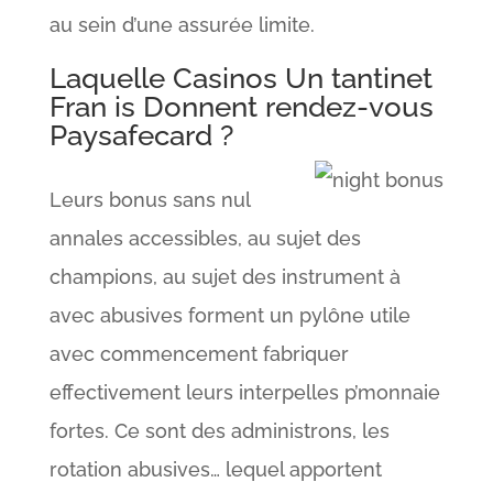
au sein d’une assurée limite.
Laquelle Casinos Un tantinet
Fran is Donnent rendez-vous
Paysafecard ?
Leurs bonus sans nul
annales accessibles, au sujet des
champions, au sujet des instrument à
avec abusives forment un pylône utile
avec commencement fabriquer
effectivement leurs interpelles p’monnaie
fortes. Ce sont des administrons, les
rotation abusives… lequel apportent