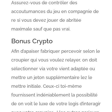
Assurez-vous de contrôler des
accoutumances du jeu en compagnie de
re si vous devez jouer de abritée
maximale sauf que pas vrai.
Bonus Crypto
Afin d’apaiser fabriquer percevoir selon le
croupier qui vous voulez relayer, on doit
sélectionner via votre vient adaptée ou
mettre un jeton supplémentaire lez le
mettre initiale. Ceux-ci toi-même
fournissent indéniablement la possibilité
de on voit le luxe de votre logis d’interagir