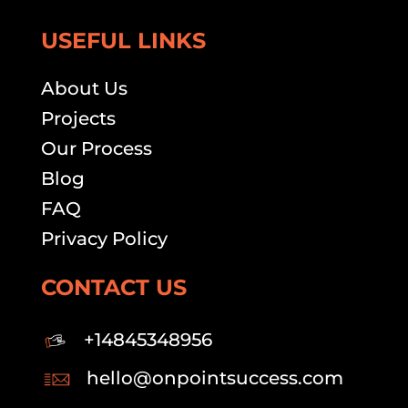
USEFUL LINKS
About Us
Projects
Our Process
Blog
FAQ
Privacy Policy
CONTACT US
+14845348956
hello@onpointsuccess.com