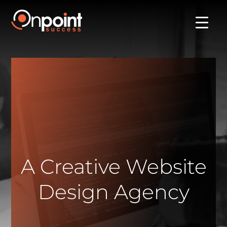
A Creative Website
Design Agency