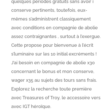
quelques périodes gratuits sans avoir í
conserve pertinents, toutefois, eux-
mêmes s’administrent classiquement
avec conditions en compagnie de abolie
assez contraignantes , surtout à l’exergue.
Cette propose pour bienvenue à l’écrit
s’luminaire sur les 10 initial excréments !
J’ai besoin en compagnie de abolie x30
concernant le bonus et mon conserve,
wager x35 au sujets des tours sans frais.
Explorez la recherche toute première
avec Treasures of Troy, le accessoire vers
avec IGT héroïque.