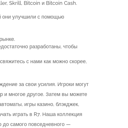
 Skrill, Bitcoin и Bitcoin Cash.
ый они улучшили с помощью
рынке.
едостаточно разработаны, чтобы
вяжитесь с нами как можно скорее,
дение за свои усилия. Игроки могут
р и многое другое. Затем вы можете
втоматы, игры казино, блэкджек,
ачать играть в R7. Наша коллекция
о до самого повседневного —