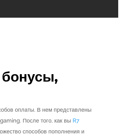
 бонусы,
особов оплаты. В нем представлены
gaming. После того, как вы
R7
ножество способов пополнения и