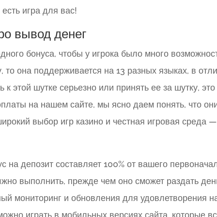
 есть игра для вас!
ро вывод денег
одного бонуса, чтобы у игрока было много возможнос
 то она поддерживается на 13 разных языках, в отли
ь к этой шутке серьезно или принять ее за шутку, эт
платы на нашем сайте, мы ясно даем понять, что он
ирокий выбор игр казино и честная игровая среда — 
 на депозит составляет 100% от вашего первоначаль
лжно выполнить, прежде чем оно сможет раздать ден
ный мониторинг и обновления для удовлетворения на
 можно играть в мобильных версиях сайта, которые в