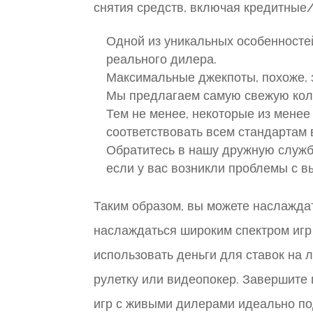
снятия средств, включая кредитные/де
Одной из уникальных особенностей
реального дилера.
Максимальные джекпоты, похоже, з
Мы предлагаем самую свежую колл
Тем не менее, некоторые из менее
соответствовать всем стандартам 
Обратитесь в нашу дружную служб
если у вас возникли проблемы с 
Таким образом, вы можете наслаждат
наслаждаться широким спектром игр 
использовать деньги для ставок на л
рулетку или видеопокер. Завершите 
игр с живыми дилерами идеально по