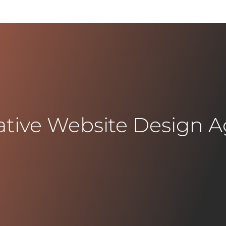
ative Website Design 