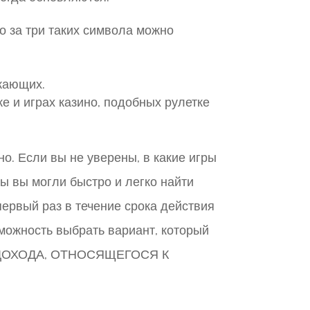
го за три таких символа можно
ужающих.
е и играх казино, подобных рулетке
о. Если вы не уверены, в какие игры
бы вы могли быстро и легко найти
первый раз в течение срока действия
можность выбрать вариант, который
 ДОХОДА, ОТНОСЯЩЕГОСЯ К