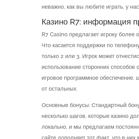
неважно, как вы любите играть, у нас
Казино R7: информация п
R7 Casino предлагает игроку более 
Что касается поддержки по телефону,
только 2 или 3. Игрок может отнестис
использование сторонних способов о
игровое программное обеспечение, ш
от остальных.
Основные бонусы: Стандартный бонус
несколько шагов, которые казино до
локально, и мы предлагаем постоян
сайте дополняет тот факт, что в них