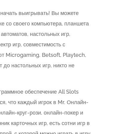
и начать выигрывать! Вы можете
кже со своего компьютера, планшета
 автоматов, настольных игр,
ктр игр, совместимость с
 Microgaming, Betsoft, Playtech,
т до настольных игр, никто не
раммное обеспечение All Slots
я, что каждый игрок в Mr. Онлайн-
онлайн-круг-рози, онлайн-покер и
ик карточных игр, есть сотни игр в
пой, с которой можно играть в игру.