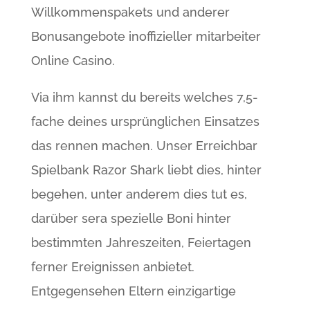
Willkommenspakets und anderer
Bonusangebote inoffizieller mitarbeiter
Online Casino.
Via ihm kannst du bereits welches 7,5-
fache deines ursprünglichen Einsatzes
das rennen machen. Unser Erreichbar
Spielbank Razor Shark liebt dies, hinter
begehen, unter anderem dies tut es,
darüber sera spezielle Boni hinter
bestimmten Jahreszeiten, Feiertagen
ferner Ereignissen anbietet.
Entgegensehen Eltern einzigartige