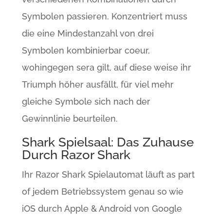
Symbolen passieren. Konzentriert muss
die eine Mindestanzahl von drei
Symbolen kombinierbar coeur,
wohingegen sera gilt, auf diese weise ihr
Triumph höher ausfällt, für viel mehr
gleiche Symbole sich nach der
Gewinnlinie beurteilen.
Shark Spielsaal: Das Zuhause
Durch Razor Shark
Ihr Razor Shark Spielautomat läuft as part
of jedem Betriebssystem genau so wie
iOS durch Apple & Android von Google