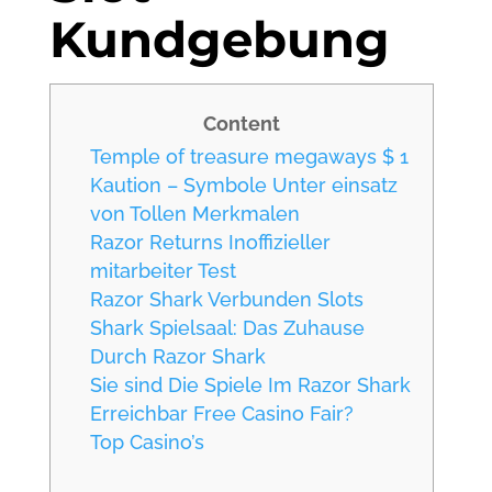
Kundgebung
Content
Temple of treasure megaways $ 1
Kaution – Symbole Unter einsatz
von Tollen Merkmalen
Razor Returns Inoffizieller
mitarbeiter Test
Razor Shark Verbunden Slots
Shark Spielsaal: Das Zuhause
Durch Razor Shark
Sie sind Die Spiele Im Razor Shark
Erreichbar Free Casino Fair?
Top Casino’s