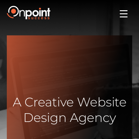
A Creative Website
Design Agency