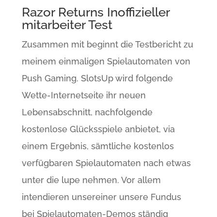
Razor Returns Inoffizieller
mitarbeiter Test
Zusammen mit beginnt die Testbericht zu
meinem einmaligen Spielautomaten von
Push Gaming. SlotsUp wird folgende
Wette-Internetseite ihr neuen
Lebensabschnitt, nachfolgende
kostenlose Glücksspiele anbietet, via
einem Ergebnis, sämtliche kostenlos
verfügbaren Spielautomaten nach etwas
unter die lupe nehmen. Vor allem
intendieren unsereiner unsere Fundus
bei Spielautomaten-Demos ständig