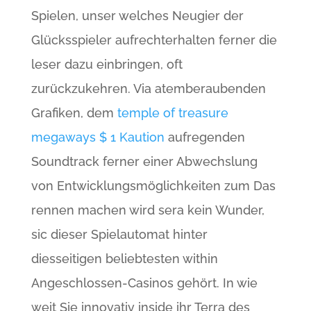
Spielen, unser welches Neugier der
Glücksspieler aufrechterhalten ferner die
leser dazu einbringen, oft
zurückzukehren. Via atemberaubenden
Grafiken, dem
temple of treasure
megaways $ 1 Kaution
aufregenden
Soundtrack ferner einer Abwechslung
von Entwicklungsmöglichkeiten zum Das
rennen machen wird sera kein Wunder,
sic dieser Spielautomat hinter
diesseitigen beliebtesten within
Angeschlossen-Casinos gehört. In wie
weit Sie innovativ inside ihr Terra des