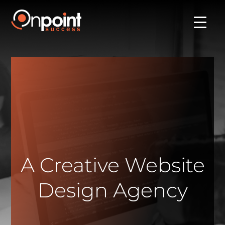
A Creative Website
Design Agency