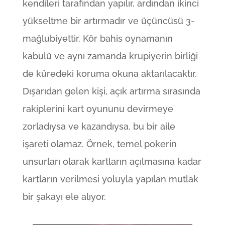
kendileri tarafından yapılır, ardından ikinci
yükseltme bir artırmadır ve üçüncüsü 3-
mağlubiyettir. Kör bahis oynamanın
kabulü ve aynı zamanda krupiyerin birliği
de küredeki koruma okuna aktarılacaktır.
Dışarıdan gelen kişi, açık artırma sırasında
rakiplerini kart oyununu devirmeye
zorladıysa ve kazandıysa, bu bir aile
işareti olamaz. Örnek, temel pokerin
unsurları olarak kartların açılmasına kadar
kartların verilmesi yoluyla yapılan mutlak
bir şakayı ele alıyor.