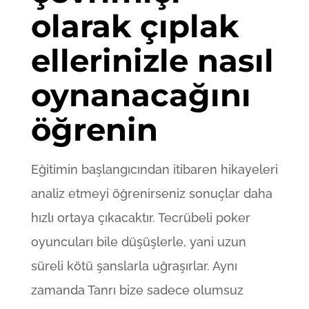
olarak çıplak
ellerinizle nasıl
oynanacağını
öğrenin
Eğitimin başlangıcından itibaren hikayeleri
analiz etmeyi öğrenirseniz sonuçlar daha
hızlı ortaya çıkacaktır. Tecrübeli poker
oyuncuları bile düşüşlerle, yani uzun
süreli kötü şanslarla uğraşırlar. Aynı
zamanda Tanrı bize sadece olumsuz