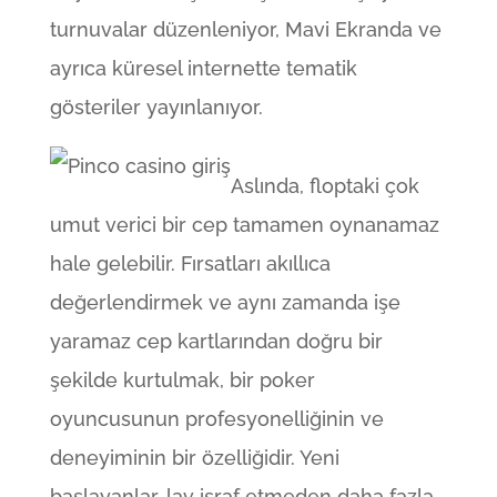
turnuvalar düzenleniyor, Mavi Ekranda ve
ayrıca küresel internette tematik
gösteriler yayınlanıyor.
Aslında, floptaki çok
umut verici bir cep tamamen oynanamaz
hale gelebilir. Fırsatları akıllıca
değerlendirmek ve aynı zamanda işe
yaramaz cep kartlarından doğru bir
şekilde kurtulmak, bir poker
oyuncusunun profesyonelliğinin ve
deneyiminin bir özelliğidir. Yeni
başlayanlar, lav israf etmeden daha fazla