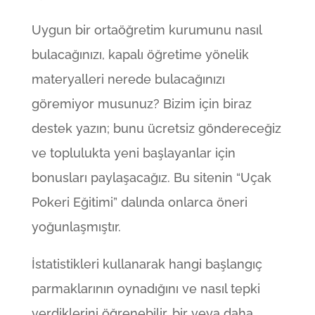
Uygun bir ortaöğretim kurumunu nasıl
bulacağınızı, kapalı öğretime yönelik
materyalleri nerede bulacağınızı
göremiyor musunuz? Bizim için biraz
destek yazın; bunu ücretsiz göndereceğiz
ve toplulukta yeni başlayanlar için
bonusları paylaşacağız. Bu sitenin “Uçak
Pokeri Eğitimi” dalında onlarca öneri
yoğunlaşmıştır.
İstatistikleri kullanarak hangi başlangıç ​​​​
parmaklarının oynadığını ve nasıl tepki
verdiklerini öğrenebilir, bir veya daha