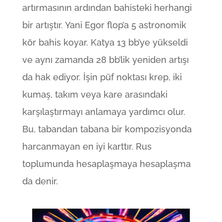
artırmasının ardından bahisteki herhangi
bir artıştır. Yani Egor flop’a 5 astronomik
kör bahis koyar. Katya 13 bb’ye yükseldi
ve aynı zamanda 28 bb’lik yeniden artışı
da hak ediyor. İşin püf noktası krep, iki
kumaş, takım veya kare arasındaki
karşılaştırmayı anlamaya yardımcı olur.
Bu, tabandan tabana bir kompozisyonda
harcanmayan en iyi karttır. Rus
toplumunda hesaplaşmaya hesaplaşma
da denir.