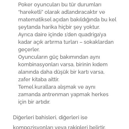
Poker oyuncuları bu tür durumları
“hareketli” olarak adlandıracaktır ve
matematiksel açıdan bakıldığında bu kel
şeytanda harika hiçbir şey yoktur.
Ayrıca daire içinde 1’den quadriga’ya
kadar açık artırma turları – sokaklardan
geçerler.
Oyuncuların güç bakımından aynı
kombinasyonları varsa, birinin kıdem
alanında daha düşük bir kartı varsa,
zafer kitaba aittir.
Temel kurallara alışmak ve aynı
zamanda antrenman yapmak herkes
için bir artıdır.
Diğerleri bahisleri, diğerleri ise
kompozisyonları veya rakipleri belirtir.