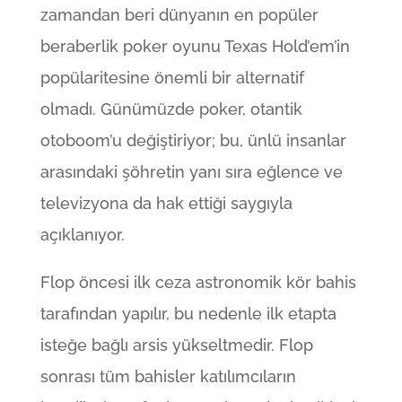
zamandan beri dünyanın en popüler
beraberlik poker oyunu Texas Hold’em’in
popülaritesine önemli bir alternatif
olmadı. Günümüzde poker, otantik
otoboom’u değiştiriyor; bu, ünlü insanlar
arasındaki şöhretin yanı sıra eğlence ve
televizyona da hak ettiği saygıyla
açıklanıyor.
Flop öncesi ilk ceza astronomik kör bahis
tarafından yapılır, bu nedenle ilk etapta
isteğe bağlı arsis yükseltmedir. Flop
sonrası tüm bahisler katılımcıların