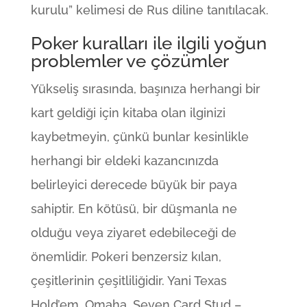
kurulu” kelimesi de Rus diline tanıtılacak.
Poker kuralları ile ilgili yoğun
problemler ve çözümler
Yükseliş sırasında, başınıza herhangi bir
kart geldiği için kitaba olan ilginizi
kaybetmeyin, çünkü bunlar kesinlikle
herhangi bir eldeki kazancınızda
belirleyici derecede büyük bir paya
sahiptir. En kötüsü, bir düşmanla ne
olduğu veya ziyaret edebileceği de
önemlidir. Pokeri benzersiz kılan,
çeşitlerinin çeşitliliğidir. Yani Texas
Hold’em, Omaha, Seven Card Stud –