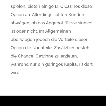
spielen, bieten einige BTC Casinos diese
Option an. Allerdings sollten Kunden
abwägen, ob das Angebot für sie sinnvoll
ist oder nicht. Im Allgemeinen
überwiegen jedoch die Vorteile dieser
Option die Nachteile. Zusätzlich besteht
die Chance, Gewinne zu erzielen,
während nur ein geringes Kapital riskiert
wird.