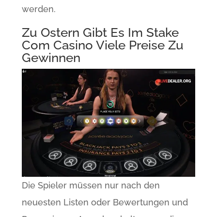
werden.
Zu Ostern Gibt Es Im Stake
Com Casino Viele Preise Zu
Gewinnen
Die Spieler müssen nur nach den
neuesten Listen oder Bewertungen und