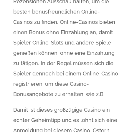
Rezensionen Ausschau halten, um die
besten bonusfreundlichen Online-
Casinos zu finden. Online-Casinos bieten
einen Bonus ohne Einzahlung an, damit
Spieler Online-Slots und andere Spiele
genießen können, ohne eine Einzahlung
zu tätigen. In der Regel müssen sich die
Spieler dennoch bei einem Online-Casino
registrieren, um diese Casino-
Bonusangebote zu erhalten, wie z.B.
Damit ist dieses großzügige Casino ein
echter Geheimtipp und es lohnt sich eine
Anmeldung bei diesem Casino. Ostern