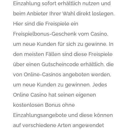
Einzahlung sofort erhältlich nutzen und
beim Anbieter Ihrer Wahl direkt loslegen.
Hier sind die Freispiele ein
Freispielbonus-Geschenk vom Casino,
um neue Kunden für sich zu gewinne. In
den meisten Fällen sind diese Freispiele
über einen Gutscheincode erhältlich, die
von Online-Casinos angeboten werden,
um neue Kunden zu gewinnen. Jedes
Online Casino hat seinen eigenen
kostenlosen Bonus ohne
Einzahlungsangebote und diese können
auf verschiedene Arten angewendet