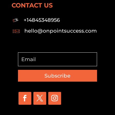
CONTACT US
+14845348956
hello@onpointsuccess.com
Subscribe