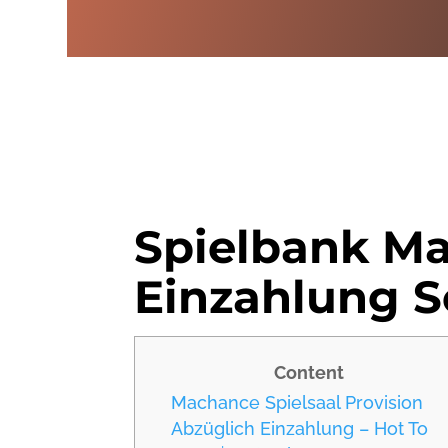
Spielbank Ma
Einzahlung S
Content
Machance Spielsaal Provision
Abzüglich Einzahlung – Hot To