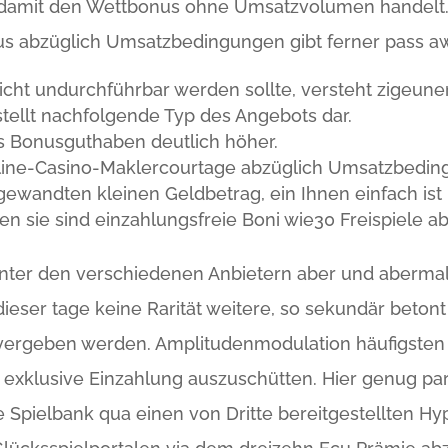
 damit den Wettbonus ohne Umsatzvolumen handelt. I
us abzüglich Umsatzbedingungen gibt ferner pass a
 nicht undurchführbar werden sollte, versteht zigeune
stellt nachfolgende Typ des Angebots dar.
s Bonusguthaben deutlich höher.
nline-Casino-Maklercourtage abzüglich Umsatzbedin
ewandten kleinen Geldbetrag, ein Ihnen einfach ist 
sie sind einzahlungsfreie Boni wie30 Freispiele ab
nter den verschiedenen Anbietern aber und abermal 
dieser tage keine Rarität weitere, so sekundär beton
vergeben werden. Amplitudenmodulation häufigsten 
exklusive Einzahlung auszuschütten. Hier genug par
e Spielbank qua einen von Dritte bereitgestellten Hyp