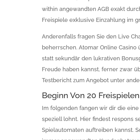
within angewandten AGB exakt durchl
Freispiele exklusive Einzahlung im g
Anderenfalls fragen Sie den Live C
beherrschen. Atomar Online Casino 
statt sekundär den lukrativen Bonus
Freude haben kannst, ferner zwar üb
Testbericht zum Angebot unter an
Beginn Von 20 Freispiele
Im folgenden fangen wir dir die eine
speziell lohnt. Hier findest respon
Spielautomaten auftreiben kannst. S