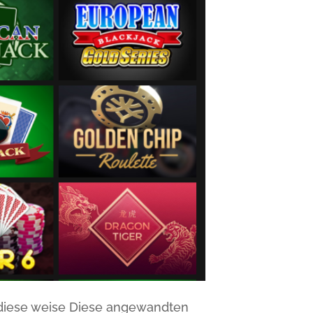
 diese weise Diese angewandten