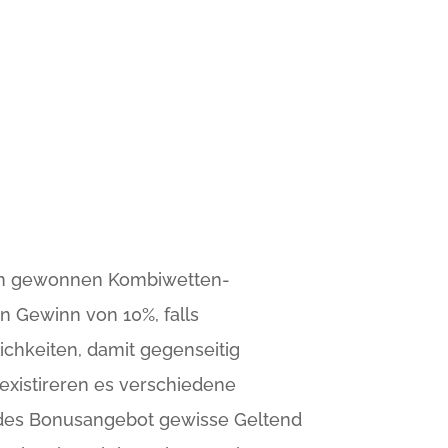
igen gewonnen Kombiwetten-
 Gewinn von 10%, falls
ichkeiten, damit gegenseitig
xistireren es verschiedene
jedes Bonusangebot gewisse Geltend