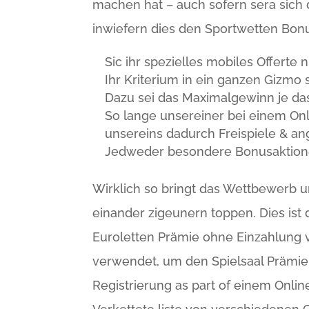
machen hat – auch sofern sera sich
inwiefern dies den Sportwetten Bon
Sic ihr spezielles mobiles Offerte
Ihr Kriterium in ein ganzen Gizmo 
Dazu sei das Maximalgewinn je da
So lange unsereiner bei einem O
unsereins dadurch Freispiele & ang
Jedweder besondere Bonusaktionen 
Wirklich so bringt das Wettbewerb u
einander zigeunern toppen. Dies ist 
Euroletten Prämie ohne Einzahlung 
verwendet, um den Spielsaal Prämie 
Registrierung as part of einem Onlin