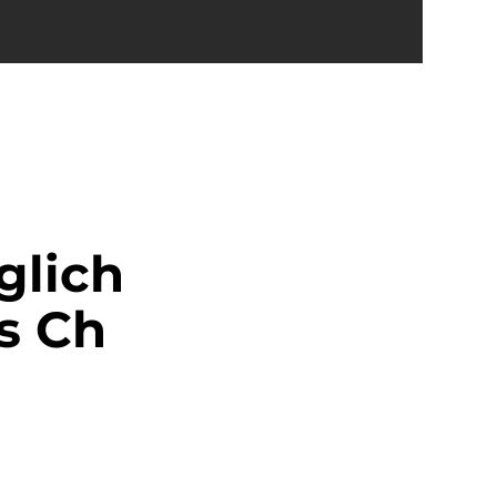
glich
s Ch