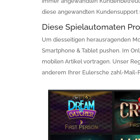
immer angewandten Kundenbetreuung 
diese angewandten Kundensupport s
Diese Spielautomaten Pro
Um diesseitigen herausragenden Mob
Smartphone & Tablet pushen. Im Onlin
mobilen Artikel vortragen. Unser Reg
anderem Ihrer Eulersche zahl-Mail-