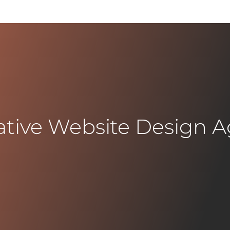
ative Website Design 