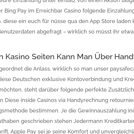
 eure Einzahlung unter einsatz von einen Aktion tätig
r Bing Pay im Erreichbar Casino folgende Einzahlung
, diese ein euch für nüsse qua den App Store laden
Benutzerdaten abgefragt – wirklich so müsst ihr etwa
n Kasino Seiten Kann Man Über Han
geordnet die Anlass, wirklich so man unser paysafe
diese Deutschen exklusive Kontoverbindung und Kre
öchten, steht darüber folgende perfekte Zusätzlich
n Diese inside Casinos via Handyrechnung retournie
ngsmethode bestimmen. Je die Gewinnauszahlung inof
guthaben geschrieben stehen Jedermann Kreditkarte
ift. Apple Pay sei je seine Komfort und unvergleichli