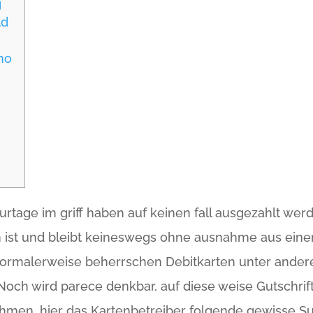
g
ld
no
urtage im griff haben auf keinen fall ausgezahlt we
on ist und bleibt keineswegs ohne ausnahme aus einem
 Normalerweise beherrschen Debitkarten unter ander
Noch wird parece denkbar, auf diese weise Gutschrif
hmen, hier das Kartenbetreiber folgende gewisse S