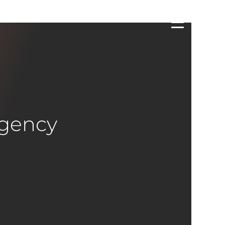
Agency