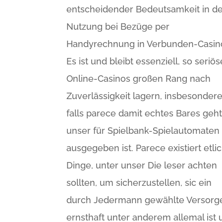
entscheidender Bedeutsamkeit in d
Nutzung bei Bezüge per
Handyrechnung in Verbunden-Casin
Es ist und bleibt essenziell, so seriös
Online-Casinos großen Rang nach
Zuverlässigkeit lagern, insbesonder
falls parece damit echtes Bares geht
unser für Spielbank-Spielautomaten
ausgegeben ist. Parece existiert etli
Dinge, unter unser Die leser achten
sollten, um sicherzustellen, sic ein
durch Jedermann gewählte Versorg
ernsthaft unter anderem allemal ist