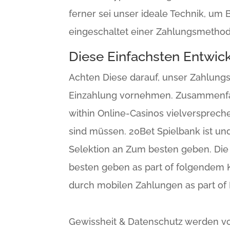
ferner sei unser ideale Technik, um 
eingeschaltet einer Zahlungsmethod
Diese Einfachsten Entwic
Achten Diese darauf, unser Zahlung
Einzahlung vornehmen. Zusammenfass
within Online-Casinos vielversprech
sind müssen. 20Bet Spielbank ist u
Selektion an Zum besten geben. Di
besten geben as part of folgendem 
durch mobilen Zahlungen as part of 
Gewissheit & Datenschutz werden v