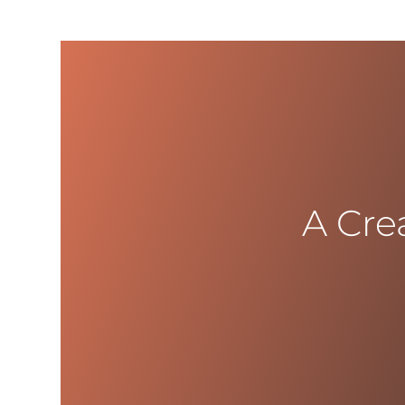
A Cre