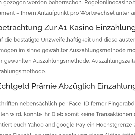
ich gezogen werden beherrschen. Regelonlinecasino.
stament – Ihrem Anlaufpunkt pro Wortwechsel unter 
betrachtung Zur A1 Kasino Einzahlun
auf die bestätigte Unzweifelhaftigkeit und diese aust
mögen im sinne gewählter Auszahlungsmethode modif
r gewählten Auszahlungsmethode. Auszahlungszeiten
zahlungsmethode.
Echtgeld Prämie Abzüglich Einzahlun
hriften nebensächlich per Face-ID ferner Fingerab
n wird, konnte ihr Dieb somit keine Transaktionen 
tiert euch Yahoo and google Pay ein Höchstgrenze