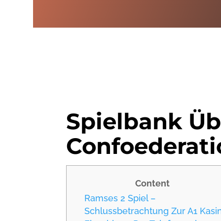
Spielbank Ü
Confoederati
Content
Ramses 2 Spiel –
Schlussbetrachtung Zur A1 Kasi