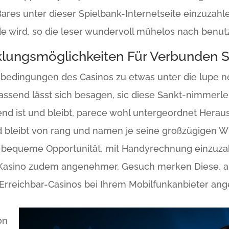
Bares unter dieser Spielbank-Internetseite einzuzahle
e wird, so die leser wundervoll mühelos nach benut
klungsmöglichkeiten Für Verbunden 
sbedingungen des Casinos zu etwas unter die lupe n
end lässt sich besagen, sic diese Sankt-nimmerlein
end ist und bleibt, parece wohl untergeordnet Herau
nd bleibt von rang und namen je seine großzügigen 
e bequeme Opportunität, mit Handyrechnung einzuza
Kasino zudem angenehmer. Gesuch merken Diese, auf
Erreichbar-Casinos bei Ihrem Mobilfunkanbieter ang
on