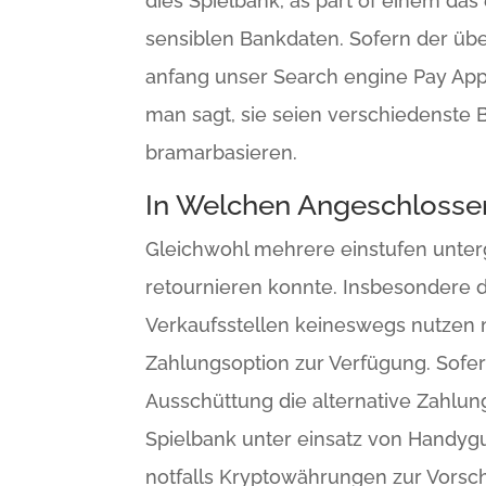
dies Spielbank, as part of einem das
sensiblen Bankdaten. Sofern der übe
anfang unser Search engine Pay App
man sagt, sie seien verschiedenste 
bramarbasieren.
In Welchen Angeschlosse
Gleichwohl mehrere einstufen unter
retournieren konnte. Insbesondere 
Verkaufsstellen keineswegs nutzen m
Zahlungsoption zur Verfügung. Sofer
Ausschüttung die alternative Zahlu
Spielbank unter einsatz von Handy
notfalls Kryptowährungen zur Vorschr